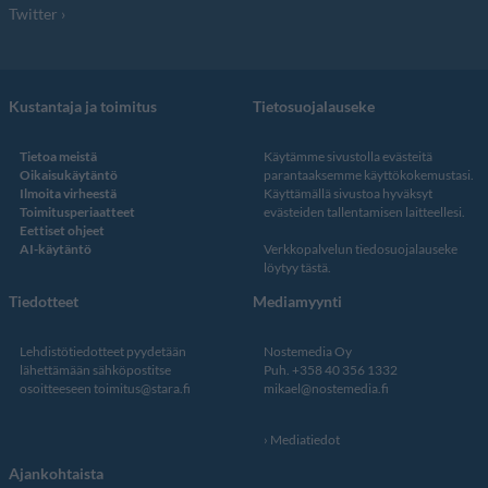
Twitter
Kustantaja ja toimitus
Tietosuojalauseke
Tietoa meistä
Käytämme sivustolla evästeitä
Oikaisukäytäntö
parantaaksemme käyttökokemustasi.
Ilmoita virheestä
Käyttämällä sivustoa hyväksyt
Toimitusperiaatteet
evästeiden tallentamisen laitteellesi.
Eettiset ohjeet
AI-käytäntö
Verkkopalvelun
tiedosuojalauseke
löytyy tästä
.
Tiedotteet
Mediamyynti
Lehdistötiedotteet pyydetään
Nostemedia Oy
lähettämään sähköpostitse
Puh. +358 40 356 1332
osoitteeseen
toimitus@stara.fi
mikael@nostemedia.fi
Mediatiedot
Ajankohtaista