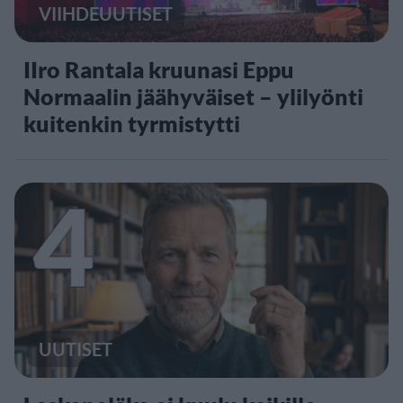
VIIHDEUUTISET
IIro Rantala kruunasi Eppu
Normaalin jäähyväiset – ylilyönti
kuitenkin tyrmistytti
4
UUTISET