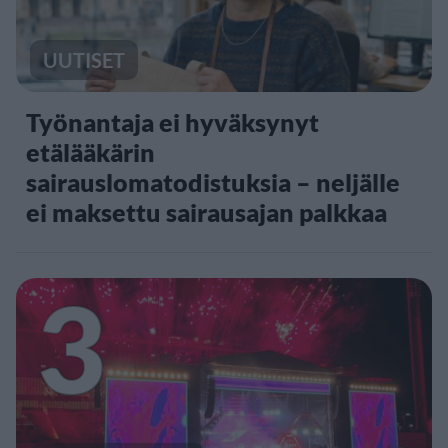
UUTISET
Työnantaja ei hyväksynyt
etälääkärin
sairauslomatodistuksia – neljälle
ei maksettu sairausajan palkkaa
3