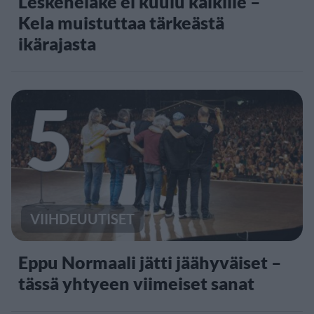
Leskeneläke ei kuulu kaikille –
Kela muistuttaa tärkeästä
ikärajasta
5
VIIHDEUUTISET
Eppu Normaali jätti jäähyväiset –
tässä yhtyeen viimeiset sanat