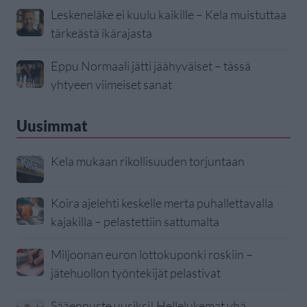
Leskeneläke ei kuulu kaikille – Kela muistuttaa
tärkeästä ikärajasta
Eppu Normaali jätti jäähyväiset – tässä
yhtyeen viimeiset sanat
Uusimmat
Kela mukaan rikollisuuden torjuntaan
Koira ajelehti keskelle merta puhallettavalla
kajakilla – pelastettiin sattumalta
Miljoonan euron lottokuponki roskiin –
jätehuollon työntekijät pelastivat
Sääennuste uusiksi! Hellelukemat yhä