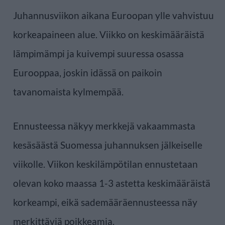
Juhannusviikon aikana Euroopan ylle vahvistuu
korkeapaineen alue. Viikko on keskimääräistä
lämpimämpi ja kuivempi suuressa osassa
Eurooppaa, joskin idässä on paikoin
tavanomaista kylmempää.
Ennusteessa näkyy merkkejä vakaammasta
kesäsäästä Suomessa juhannuksen jälkeiselle
viikolle. Viikon keskilämpötilan ennustetaan
olevan koko maassa 1-3 astetta keskimääräistä
korkeampi, eikä sademääräennusteessa näy
merkittäviä poikkeamia.