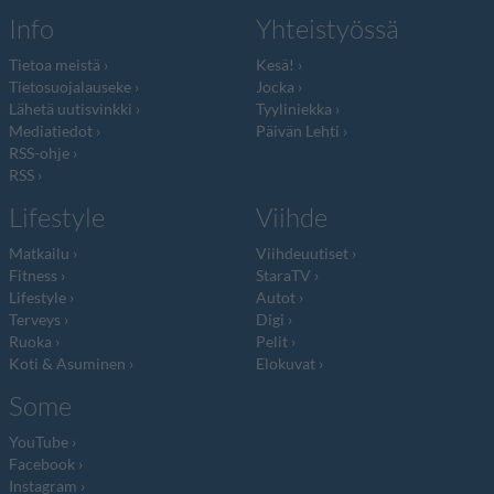
Info
Yhteistyössä
Tietoa meistä
Kesä!
Tietosuojalauseke
Jocka
Lähetä uutisvinkki
Tyyliniekka
Mediatiedot
Päivän Lehti
RSS-ohje
RSS
Lifestyle
Viihde
Matkailu
Viihdeuutiset
Fitness
StaraTV
Lifestyle
Autot
Terveys
Digi
Ruoka
Pelit
Koti & Asuminen
Elokuvat
Some
YouTube
Facebook
Instagram