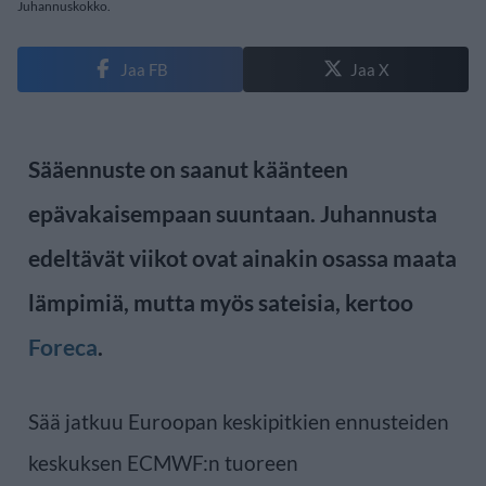
Juhannuskokko.
Jaa FB
Jaa X
Sääennuste on saanut käänteen
epävakaisempaan suuntaan. Juhannusta
edeltävät viikot ovat ainakin osassa maata
lämpimiä, mutta myös sateisia, kertoo
Foreca
.
Sää jatkuu Euroopan keskipitkien ennusteiden
keskuksen ECMWF:n tuoreen