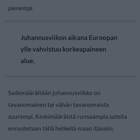
pienempi.
Juhannusviikon aikana Euroopan
ylle vahvistuu korkeapaineen
alue.
Sademäärältään juhannusviikko on
tavanomainen tai vähän tavanomaista
suurempi. Keskimääräistä runsaampia sateita
ennustetaan tällä hetkellä maan itäosiin.