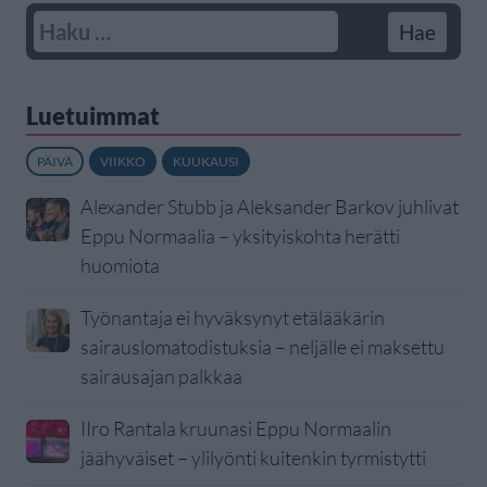
Luetuimmat
PÄIVÄ
VIIKKO
KUUKAUSI
Alexander Stubb ja Aleksander Barkov juhlivat
Eppu Normaalia – yksityiskohta herätti
huomiota
Työnantaja ei hyväksynyt etälääkärin
sairauslomatodistuksia – neljälle ei maksettu
sairausajan palkkaa
IIro Rantala kruunasi Eppu Normaalin
jäähyväiset – ylilyönti kuitenkin tyrmistytti