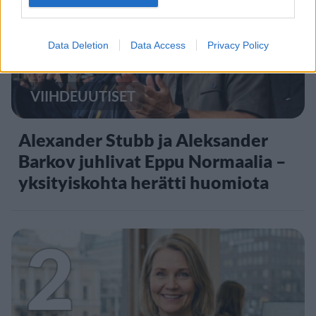
1
Data Deletion
Data Access
Privacy Policy
VIIHDEUUTISET
Alexander Stubb ja Aleksander
Barkov juhlivat Eppu Normaalia –
yksityiskohta herätti huomiota
2