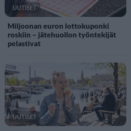
UUTISET
Miljoonan euron lottokuponki
roskiin – jätehuollon työntekijät
pelastivat
UUTISET