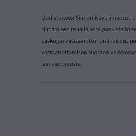
Uudistuneen Siirron Kaverimaksut-o
siirtämisen reaaliajassa pankista to
Laskujen vastaanotto -ominaisuus pu
vastaanottamisen suoraan verkkopankk
laskusopimusta.