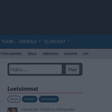
TUUBI
URHEILU
ELOKUVAT
TYRA BANKS
KELA
JOENSUU
KAIVOS
LUONTO
HAJU
Luetuimmat
PÄIVÄ
VIIKKO
KUUKAUSI
Alexander Stubb ja Aleksander