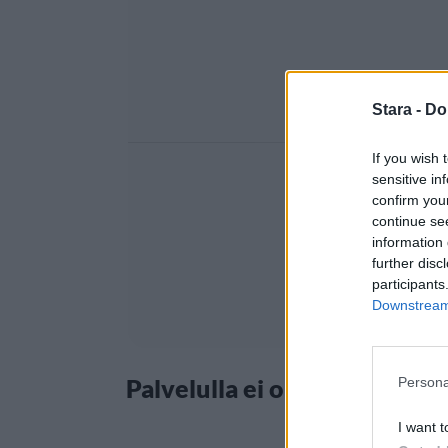
Stara -
Do
If you wish 
sensitive in
confirm you
continue se
information 
further disc
participants
Downstream 
Palvelulla ei ole sovellusta
Persona
I want t