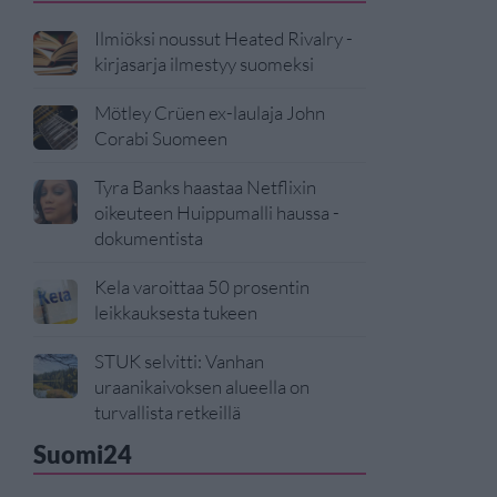
Ilmiöksi noussut Heated Rivalry -
kirjasarja ilmestyy suomeksi
Mötley Crüen ex-laulaja John
Corabi Suomeen
Tyra Banks haastaa Netflixin
oikeuteen Huippumalli haussa -
dokumentista
Kela varoittaa 50 prosentin
leikkauksesta tukeen
STUK selvitti: Vanhan
uraanikaivoksen alueella on
turvallista retkeillä
Suomi24