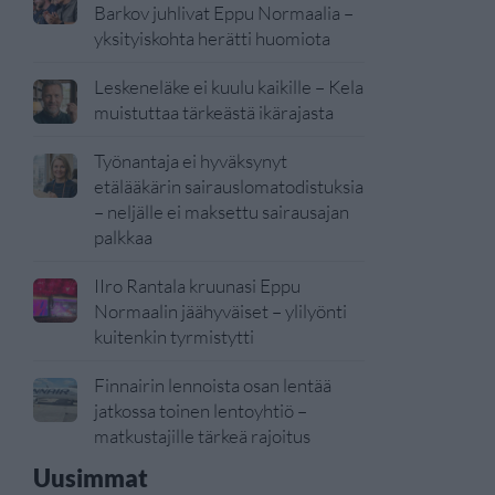
Barkov juhlivat Eppu Normaalia –
yksityiskohta herätti huomiota
Leskeneläke ei kuulu kaikille – Kela
muistuttaa tärkeästä ikärajasta
Työnantaja ei hyväksynyt
etälääkärin sairauslomatodistuksia
– neljälle ei maksettu sairausajan
palkkaa
IIro Rantala kruunasi Eppu
Normaalin jäähyväiset – ylilyönti
kuitenkin tyrmistytti
Finnairin lennoista osan lentää
jatkossa toinen lentoyhtiö –
matkustajille tärkeä rajoitus
Uusimmat