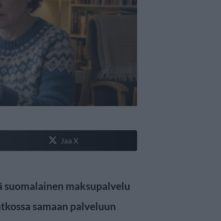
Jaa X
ä suomalainen maksupalvelu
jatkossa samaan palveluun