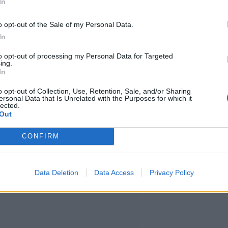
In
en käsittely tapahtuvat aina
ei ole käytössä erillistä
o opt-out of the Sale of my Personal Data.
In
to opt-out of processing my Personal Data for Targeted
ing.
In
yhteinen maksamisen ratkaisu,
o opt-out of Collection, Use, Retention, Sale, and/or Sharing
käyttää. Uudistunut Siirto kokoaa
ersonal Data that Is Unrelated with the Purposes for which it
lected.
Out
pankkikanaviin, kertoo
Mikko Ketola.
CONFIRM
Data Deletion
Data Access
Privacy Policy