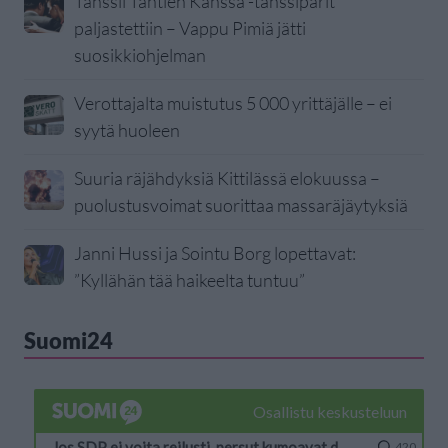
Tanssii Tähtien Kanssa -tanssiparit
paljastettiin – Vappu Pimiä jätti
suosikkiohjelman
Verottajalta muistutus 5 000 yrittäjälle – ei
syytä huoleen
Suuria räjähdyksiä Kittilässä elokuussa –
puolustusvoimat suorittaa massaräjäytyksiä
Janni Hussi ja Sointu Borg lopettavat:
”Kyllähän tää haikeelta tuntuu”
Suomi24