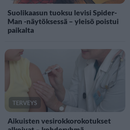
Suolikaasun tuoksu levisi Spider-
Man -näytöksessä – yleisö poistui
paikalta
TERVEYS
Aikuisten vesirokkorokotukset
alkoivat – kohderyhmä