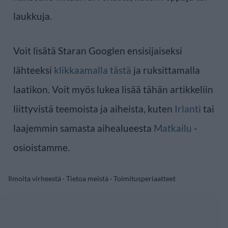
laukkuja.
Voit lisätä Staran Googlen ensisijaiseksi
lähteeksi
klikkaamalla tästä
ja ruksittamalla
laatikon. Voit myös lukea lisää tähän artikkeliin
liittyvistä teemoista ja aiheista, kuten
Irlanti
tai
laajemmin samasta aihealueesta
Matkailu
-
osioistamme.
Ilmoita virheestä
·
Tietoa meistä
·
Toimitusperiaatteet