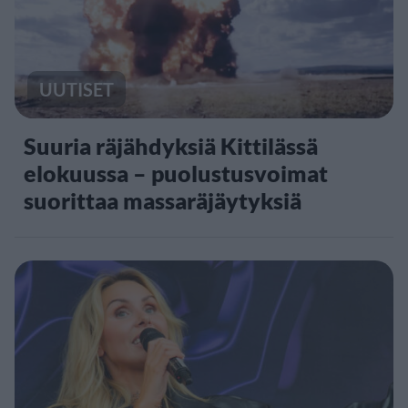
UUTISET
Suuria räjähdyksiä Kittilässä
elokuussa – puolustusvoimat
suorittaa massaräjäytyksiä