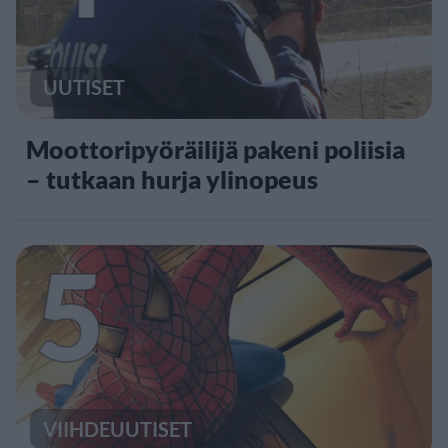
UUTISET
Moottoripyöräilijä pakeni poliisia
– tutkaan hurja ylinopeus
5
VIIHDEUUTISET