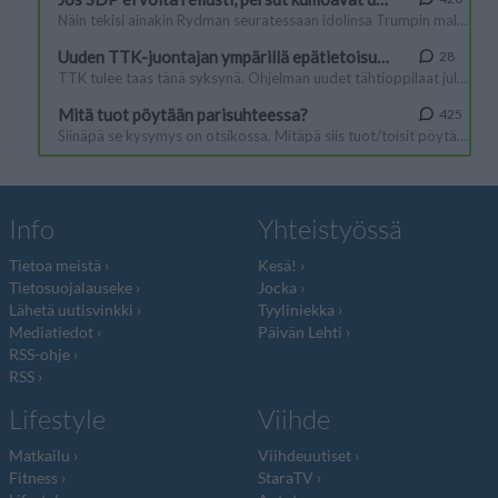
Info
Yhteistyössä
Tietoa meistä
Kesä!
Tietosuojalauseke
Jocka
Lähetä uutisvinkki
Tyyliniekka
Mediatiedot
Päivän Lehti
RSS-ohje
RSS
Lifestyle
Viihde
Matkailu
Viihdeuutiset
Fitness
StaraTV