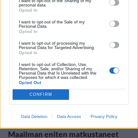
I want to opt-out of the Sharing of my
personal data.
Opted In
I want to opt-out of the Sale of my
Personal Data.
Opted In
I want to opt-out of processing my
Staran luetuimmat
Personal Data for Targeted Advertising.
Opted In
1
I want to opt-out of Collection, Use,
Retention, Sale, and/or Sharing of my
Personal Data that Is Unrelated with the
Purposes for which it was collected.
Opted Out
CONFIRM
MATKAILU
Data Deletion
Data Access
Privacy Policy
Maailman eniten matkustaneet