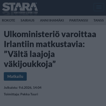
Men
ROKOTE
SAIRAUS
ANNI IHAMÄKI
PARITANSSI
TANSSI
Ulkoministeriö varoittaa
Irlantiin matkustavia:
”Vältä laajoja
väkijoukkoja”
Matkailu
Julkaistu: 9.6.2026, 14:04
Toimittaja:
Pekka Tuuri