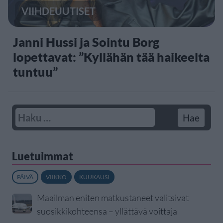
VIIHDEUUTISET
Janni Hussi ja Sointu Borg
lopettavat: ”Kyllähän tää haikeelta
tuntuu”
Luetuimmat
PÄIVÄ
VIIKKO
KUUKAUSI
Maailman eniten matkustaneet valitsivat
suosikkikohteensa – yllättävä voittaja