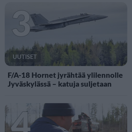
3
UUTISET
F/A-18 Hornet jyrähtää ylilennolle
Jyväskylässä – katuja suljetaan
4