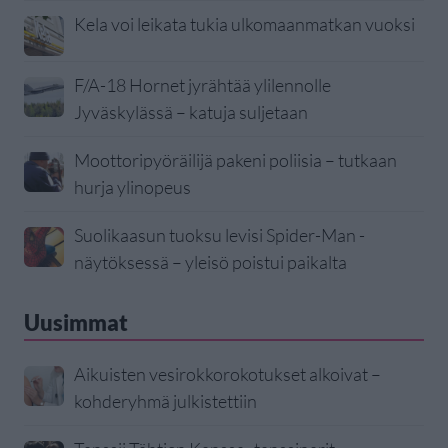
Kela voi leikata tukia ulkomaanmatkan vuoksi
F/A-18 Hornet jyrähtää ylilennolle
Jyväskylässä – katuja suljetaan
Moottoripyöräilijä pakeni poliisia – tutkaan
hurja ylinopeus
Suolikaasun tuoksu levisi Spider-Man -
näytöksessä – yleisö poistui paikalta
Uusimmat
Aikuisten vesirokkorokotukset alkoivat –
kohderyhmä julkistettiin