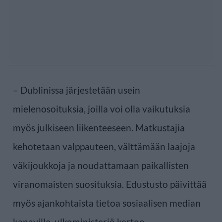
– Dublinissa järjestetään usein
mielenosoituksia, joilla voi olla vaikutuksia
myös julkiseen liikenteeseen. Matkustajia
kehotetaan valppauteen, välttämään laajoja
väkijoukkoja ja noudattamaan paikallisten
viranomaisten suosituksia. Edustusto päivittää
myös ajankohtaista tietoa sosiaalisen median
kanaville, ulkoministeriö kertoo.