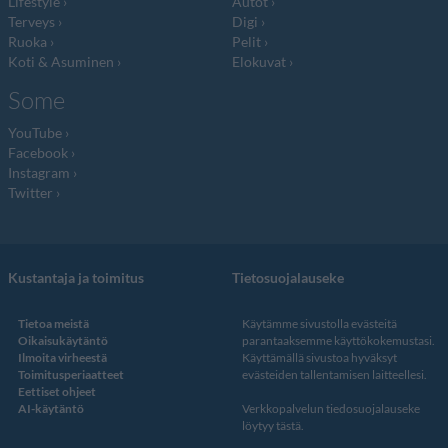
Lifestyle
Autot
Terveys
Digi
Ruoka
Pelit
Koti & Asuminen
Elokuvat
Some
YouTube
Facebook
Instagram
Twitter
Kustantaja ja toimitus
Tietosuojalauseke
Tietoa meistä
Käytämme sivustolla evästeitä
Oikaisukäytäntö
parantaaksemme käyttökokemustasi.
Ilmoita virheestä
Käyttämällä sivustoa hyväksyt
Toimitusperiaatteet
evästeiden tallentamisen laitteellesi.
Eettiset ohjeet
AI-käytäntö
Verkkopalvelun
tiedosuojalauseke
löytyy tästä
.