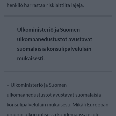
henkilö harrastaa riskialttiita lajeja.
Ulkoministeriö ja Suomen
ulkomaanedustustot avustavat
suomalaisia konsulipalvelulain
mukaisesti.
– Ulkoministeriö ja Suomen
ulkomaanedustustot avustavat suomalaisia
konsulipalvelulain mukaisesti. Mikäli Euroopan
unionin ulkopuolisessa kohdemaassa ei ole