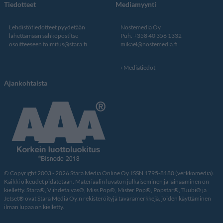
Tiedotteet
Mediamyynti
Lehdistötiedotteet pyydetään
Nostemedia Oy
lähettämään sähköpostitse
Puh. +358 40 356 1332
osoitteeseen
toimitus@stara.fi
mikael@nostemedia.fi
Mediatiedot
Ajankohtaista
© Copyright 2003 - 2026 Stara Media Online Oy. ISSN 1795-8180 (verkkomedia).
Kaikki oikeudet pidätetään. Materiaalin luvaton julkaiseminen ja lainaaminen on
kielletty. Stara®, Viihdetaivas®, Miss Pop®, Mister Pop®, Popstar®, Tuubi® ja
Jetset® ovat Stara Media Oy:n rekisteröityjä tavaramerkkejä, joiden käyttäminen
ilman lupaa on kielletty.