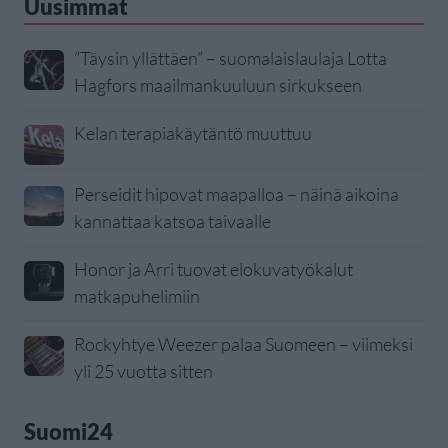
Uusimmat
”Täysin yllättäen” – suomalaislaulaja Lotta
Hagfors maailmankuuluun sirkukseen
Kelan terapiakäytäntö muuttuu
Perseidit hipovat maapalloa – näinä aikoina
kannattaa katsoa taivaalle
Honor ja Arri tuovat elokuvatyökalut
matkapuhelimiin
Rockyhtye Weezer palaa Suomeen – viimeksi
yli 25 vuotta sitten
Suomi24