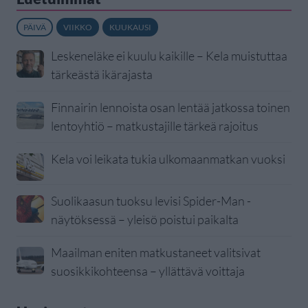
PÄIVÄ
VIIKKO
KUUKAUSI
Leskeneläke ei kuulu kaikille – Kela muistuttaa
tärkeästä ikärajasta
Finnairin lennoista osan lentää jatkossa toinen
lentoyhtiö – matkustajille tärkeä rajoitus
Kela voi leikata tukia ulkomaanmatkan vuoksi
Suolikaasun tuoksu levisi Spider-Man -
näytöksessä – yleisö poistui paikalta
Maailman eniten matkustaneet valitsivat
suosikkikohteensa – yllättävä voittaja