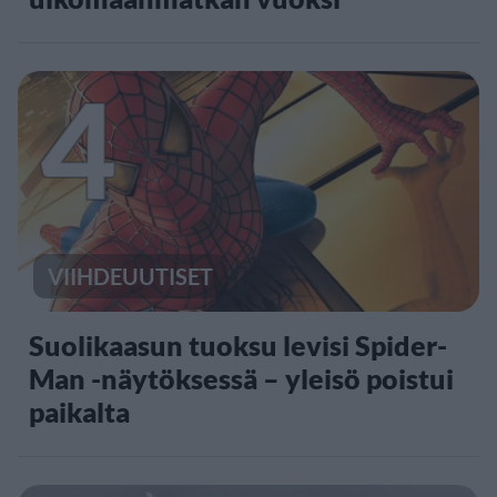
4
VIIHDEUUTISET
Suolikaasun tuoksu levisi Spider-
Man -näytöksessä – yleisö poistui
paikalta