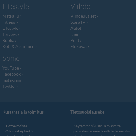
Lifestyle
Viihde
Matkailu
Viihdeuutiset
Fitness
StaraTV
Lifestyle
Autot
Terveys
Digi
Ruoka
Pelit
Koti & Asuminen
Elokuvat
Some
YouTube
Facebook
Instagram
Twitter
Kustantaja ja toimitus
Tietosuojalauseke
Tietoa meistä
Käytämme sivustolla evästeitä
Oikaisukäytäntö
parantaaksemme käyttökokemustasi.