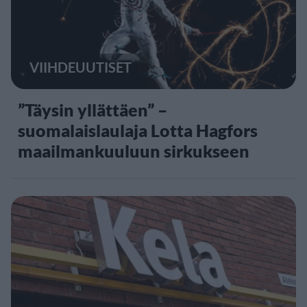
VIIHDEUUTISET
”Täysin yllättäen” –
suomalaislaulaja Lotta Hagfors
maailmankuuluun sirkukseen