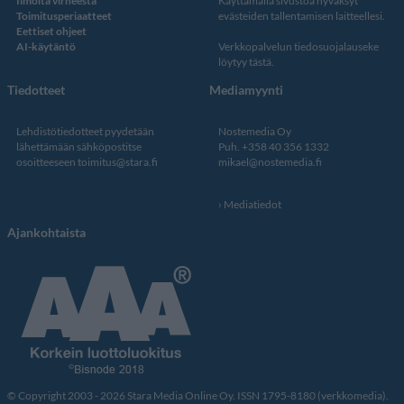
Ilmoita virheestä
Käyttämällä sivustoa hyväksyt
Toimitusperiaatteet
evästeiden tallentamisen laitteellesi.
Eettiset ohjeet
AI-käytäntö
Verkkopalvelun
tiedosuojalauseke
löytyy tästä
.
Tiedotteet
Mediamyynti
Lehdistötiedotteet pyydetään
Nostemedia Oy
lähettämään sähköpostitse
Puh. +358 40 356 1332
osoitteeseen
toimitus@stara.fi
mikael@nostemedia.fi
Mediatiedot
Ajankohtaista
© Copyright 2003 - 2026 Stara Media Online Oy. ISSN 1795-8180 (verkkomedia).