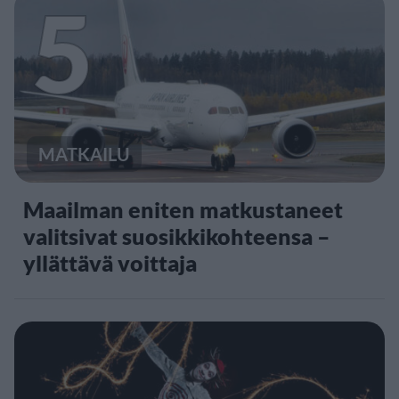
5
MATKAILU
Maailman eniten matkustaneet
valitsivat suosikkikohteensa –
yllättävä voittaja