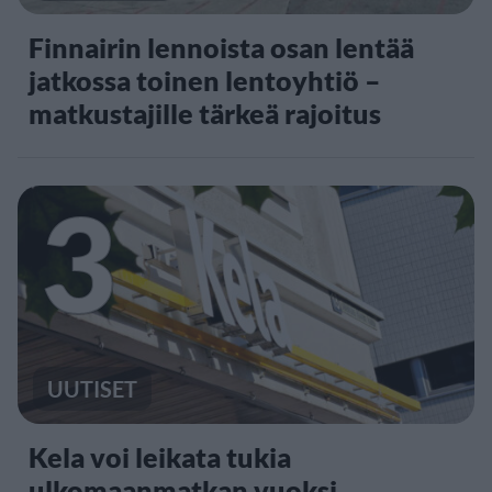
Finnairin lennoista osan lentää
jatkossa toinen lentoyhtiö –
matkustajille tärkeä rajoitus
3
UUTISET
Kela voi leikata tukia
ulkomaanmatkan vuoksi