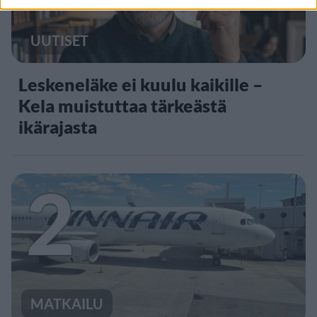
UUTISET
Leskeneläke ei kuulu kaikille –
Kela muistuttaa tärkeästä
ikärajasta
2
MATKAILU