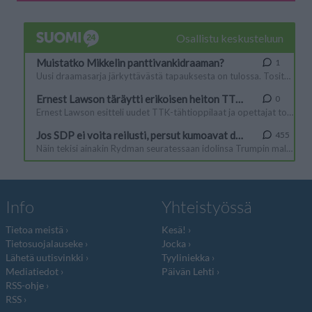
Info
Yhteistyössä
Tietoa meistä
Kesä!
Tietosuojalauseke
Jocka
Lähetä uutisvinkki
Tyyliniekka
Mediatiedot
Päivän Lehti
RSS-ohje
RSS