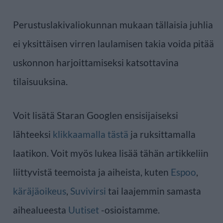
Perustuslakivaliokunnan mukaan tällaisia juhlia
ei yksittäisen virren laulamisen takia voida pitää
uskonnon harjoittamiseksi katsottavina
tilaisuuksina.
Voit lisätä Staran Googlen ensisijaiseksi
lähteeksi
klikkaamalla tästä
ja ruksittamalla
laatikon. Voit myös lukea lisää tähän artikkeliin
liittyvistä teemoista ja aiheista, kuten
Espoo
,
käräjäoikeus
,
Suvivirsi
tai laajemmin samasta
aihealueesta
Uutiset
-osioistamme.