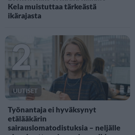
Kela muistuttaa tärkeästä
ikärajasta
2
UUTISET
Työnantaja ei hyväksynyt
etälääkärin
sairauslomatodistuksia – neljälle