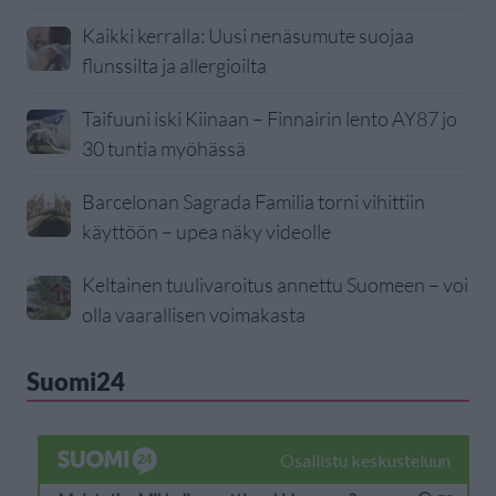
Kaikki kerralla: Uusi nenäsumute suojaa
flunssilta ja allergioilta
Taifuuni iski Kiinaan – Finnairin lento AY87 jo
30 tuntia myöhässä
Barcelonan Sagrada Familia torni vihittiin
käyttöön – upea näky videolle
Keltainen tuulivaroitus annettu Suomeen – voi
olla vaarallisen voimakasta
Suomi24