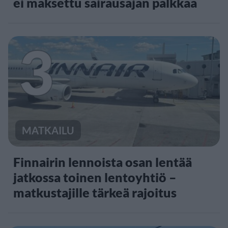
ei maksettu sairausajan palkkaa
3
MATKAILU
Finnairin lennoista osan lentää
jatkossa toinen lentoyhtiö –
matkustajille tärkeä rajoitus