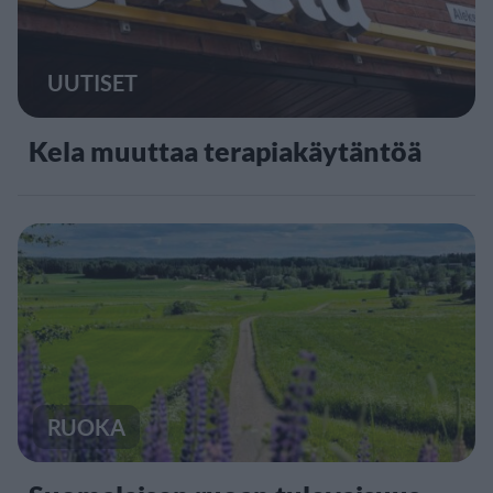
UUTISET
Kela muuttaa terapiakäytäntöä
RUOKA