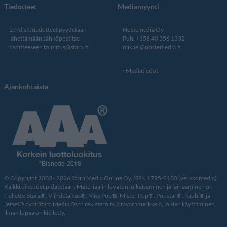
Tiedotteet
Mediamyynti
Lehdistötiedotteet pyydetään
Nostemedia Oy
lähettämään sähköpostitse
Puh. +358 40 356 1332
osoitteeseen
toimitus@stara.fi
mikael@nostemedia.fi
Mediatiedot
Ajankohtaista
© Copyright 2003 - 2026 Stara Media Online Oy. ISSN 1795-8180 (verkkomedia).
Kaikki oikeudet pidätetään. Materiaalin luvaton julkaiseminen ja lainaaminen on
kielletty. Stara®, Viihdetaivas®, Miss Pop®, Mister Pop®, Popstar®, Tuubi® ja
Jetset® ovat Stara Media Oy:n rekisteröityjä tavaramerkkejä, joiden käyttäminen
ilman lupaa on kielletty.