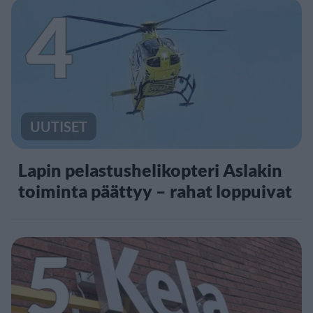
4
UUTISET
Lapin pelastushelikopteri Aslakin
toiminta päättyy – rahat loppuivat
5