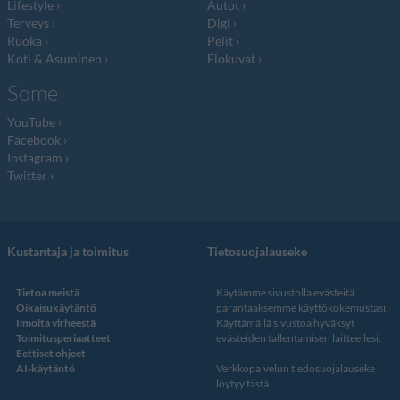
Lifestyle
Autot
Terveys
Digi
Ruoka
Pelit
Koti & Asuminen
Elokuvat
Some
YouTube
Facebook
Instagram
Twitter
Kustantaja ja toimitus
Tietosuojalauseke
Tietoa meistä
Käytämme sivustolla evästeitä
Oikaisukäytäntö
parantaaksemme käyttökokemustasi.
Ilmoita virheestä
Käyttämällä sivustoa hyväksyt
Toimitusperiaatteet
evästeiden tallentamisen laitteellesi.
Eettiset ohjeet
AI-käytäntö
Verkkopalvelun
tiedosuojalauseke
löytyy tästä
.