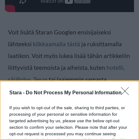
Voit lisätä Staran Googlen ensisijaiseksi
lähteeksi
klikkaamalla tästä
ja ruksittamalla
laatikon. Voit myös lukea lisää tähän artikkeliin
liittyvistä teemoista ja aiheista, kuten
hotelli
,
räjähdys
,
Texas
tai laajemmin samasta
aihealueesta
Uutiset
-osioistamme.
Stara -
Do Not Process My Personal Information
If you wish to opt-out of the sale, sharing to third parties, or
Ilmoita virheestä
·
Tietoa meistä
·
Toimitusperiaatteet
processing of your personal or sensitive information for
targeted advertising by us, please use the below opt-out
section to confirm your selection. Please note that after your
opt-out request is processed you may continue seeing