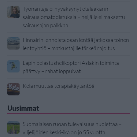
Työnantaja ei hyväksynyt etälääkärin
sairauslomatodistuksia – neljälle ei maksettu
sairausajan palkkaa
Finnairin lennoista osan lentää jatkossa toinen
lentoyhtiö – matkustajille tärkeä rajoitus
Lapin pelastushelikopteri Aslakin toiminta
päättyy – rahat loppuivat
Kela muuttaa terapiakäytäntöä
Uusimmat
Suomalaisen ruoan tulevaisuus huolettaa –
viljelijöiden keski-ikä on jo 55 vuotta