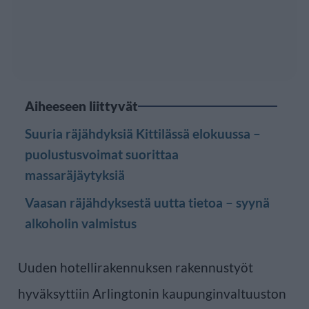
Aiheeseen liittyvät
Suuria räjähdyksiä Kittilässä elokuussa –
puolustusvoimat suorittaa
massaräjäytyksiä
Vaasan räjähdyksestä uutta tietoa – syynä
alkoholin valmistus
Uuden hotellirakennuksen rakennustyöt
hyväksyttiin Arlingtonin kaupunginvaltuuston