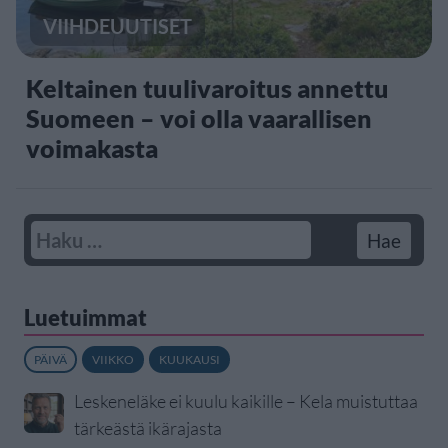
VIIHDEUUTISET
Keltainen tuulivaroitus annettu
Suomeen – voi olla vaarallisen
voimakasta
Luetuimmat
PÄIVÄ
VIIKKO
KUUKAUSI
Leskeneläke ei kuulu kaikille – Kela muistuttaa
tärkeästä ikärajasta