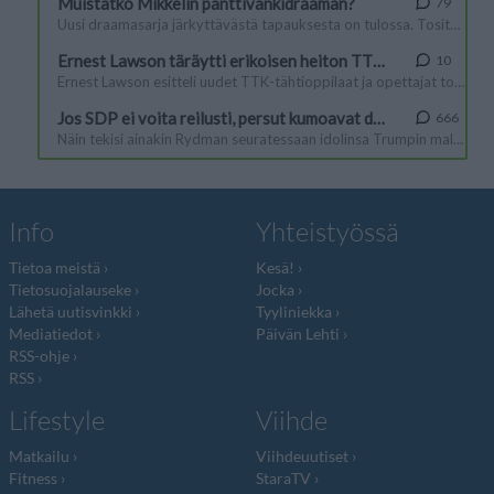
Info
Yhteistyössä
Tietoa meistä
Kesä!
Tietosuojalauseke
Jocka
Lähetä uutisvinkki
Tyyliniekka
Mediatiedot
Päivän Lehti
RSS-ohje
RSS
Lifestyle
Viihde
Matkailu
Viihdeuutiset
Fitness
StaraTV