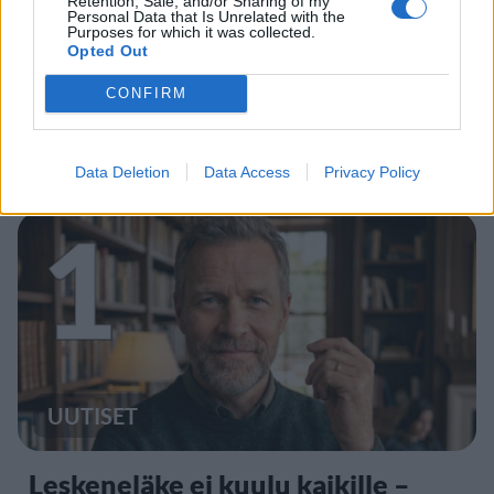
Retention, Sale, and/or Sharing of my
Personal Data that Is Unrelated with the
Purposes for which it was collected.
Opted Out
CONFIRM
Staran luetuimmat
Data Deletion
Data Access
Privacy Policy
1
UUTISET
Leskeneläke ei kuulu kaikille –