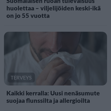
Suomalaisen ruoan tulevaisuus
huolettaa – viljelijöiden keski-ikä
on jo 55 vuotta
TERVEYS
Kaikki kerralla: Uusi nenäsumute
suojaa flunssilta ja allergioilta