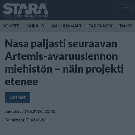
Men
ROKOTE
SAIRAUS
ANNI IHAMÄKI
PARITANSSI
TANSSI
Nasa paljasti seuraavan
Artemis-avaruuslennon
miehistön – näin projekti
etenee
Uutiset
Julkaistu: 10.6.2026, 20:30
Toimittaja:
Tim Isokivi