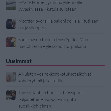
F/A-18 Hornet jyrähtää ylilennolle
Jyväskylässä – katuja suljetaan
Moottoripyöräilijä pakeni poliisia – tutkaan
hurja ylinopeus
Suolikaasun tuoksu levisi Spider-Man -
näytöksessä – yleisö poistui paikalta
Uusimmat
Aikuisten vesirokkorokotukset alkoivat –
kohderyhmä julkistettiin
Tanssii Tähtien Kanssa -tanssiparit
paljastettiin – Vappu Pimiä jätti
suosikkiohjelman