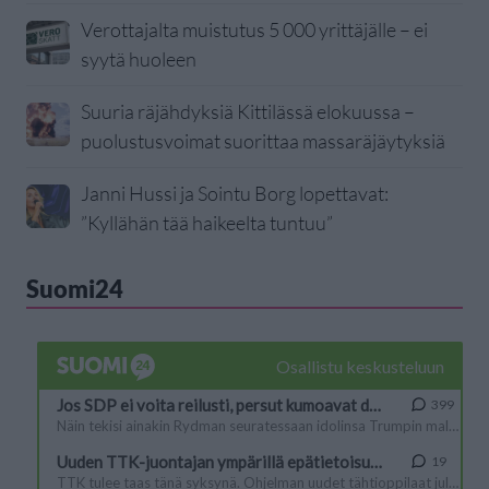
Verottajalta muistutus 5 000 yrittäjälle – ei
syytä huoleen
Suuria räjähdyksiä Kittilässä elokuussa –
puolustusvoimat suorittaa massaräjäytyksiä
Janni Hussi ja Sointu Borg lopettavat:
”Kyllähän tää haikeelta tuntuu”
Suomi24