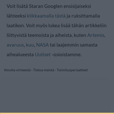
Voit lisätä Staran Googlen ensisijaiseksi
lähteeksi
klikkaamalla tästä
ja ruksittamalla
laatikon. Voit myös lukea lisää tähän artikkeliin
liittyvistä teemoista ja aiheista, kuten
Artemis
,
avaruus
,
kuu
,
NASA
tai laajemmin samasta
aihealueesta
Uutiset
-osioistamme.
Ilmoita virheestä
·
Tietoa meistä
·
Toimitusperiaatteet