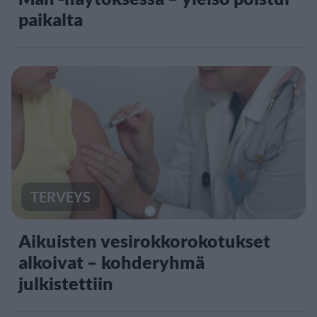
paikalta
TERVEYS
Aikuisten vesirokkorokotukset
alkoivat – kohderyhmä
julkistettiin