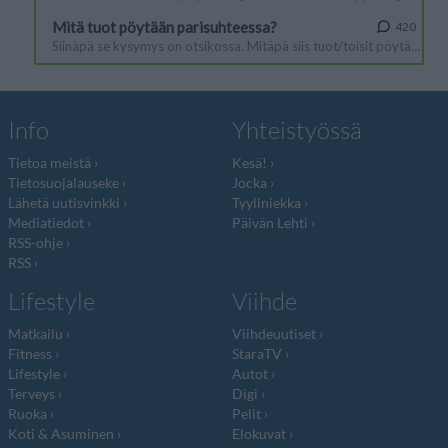
Info
Yhteistyössä
Tietoa meistä
Kesä!
Tietosuojalauseke
Jocka
Lähetä uutisvinkki
Tyyliniekka
Mediatiedot
Päivän Lehti
RSS-ohje
RSS
Lifestyle
Viihde
Matkailu
Viihdeuutiset
Fitness
StaraTV
Lifestyle
Autot
Terveys
Digi
Ruoka
Pelit
Koti & Asuminen
Elokuvat