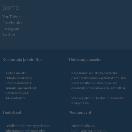
Some
YouTube
Facebook
Instagram
Twitter
Kustantaja ja toimitus
Tietosuojalauseke
Tietoa meistä
Käytämme sivustolla evästeitä
Oikaisukäytäntö
parantaaksemme käyttökokemustasi.
Ilmoita virheestä
Käyttämällä sivustoa hyväksyt
Toimitusperiaatteet
evästeiden tallentamisen laitteellesi.
Eettiset ohjeet
AI-käytäntö
Verkkopalvelun
tiedosuojalauseke
löytyy tästä
.
Tiedotteet
Mediamyynti
Lehdistötiedotteet pyydetään
Nostemedia Oy
lähettämään sähköpostitse
Puh. +358 40 356 1332