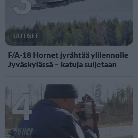
3
UUTISET
F/A-18 Hornet jyrähtää ylilennolle
Jyväskylässä – katuja suljetaan
4