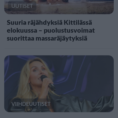
UUTISET
Suuria räjähdyksiä Kittilässä
elokuussa – puolustusvoimat
suorittaa massaräjäytyksiä
VIIHDEUUTISET