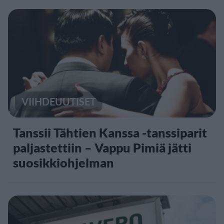
VIIHDEUUTISET
Tanssii Tähtien Kanssa -tanssiparit
paljastettiin – Vappu Pimiä jätti
suosikkiohjelman