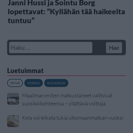
Janni Hussi ja Sointu Borg
lopettavat: ”Kyllähän tää haikeelta
tuntuu”
Luetuimmat
PÄIVÄ
VIIKKO
KUUKAUSI
Maailman eniten matkustaneet valitsivat
suosikkikohteensa – yllättävä voittaja
Kela voi leikata tukia ulkomaanmatkan vuoksi