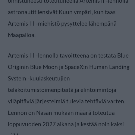
onnistuneesti toteutuneella Artemis II -lennolla
astronautit lensivät Kuun ympäri, kun taas
Artemis III -miehistö pysyttelee lähempänä
Maapalloa.
Artemis III -lennolla tavoitteena on testata Blue
Originin Blue Moon ja SpaceX:n Human Landing
System -kuulaskeutujien
telakoitumistoimenpiteitä ja elintoimintoja
ylläpitäviä järjestelmiä tulevia tehtäviä varten.
Lennon on Nasan mukaan määrä toteutua
loppuvuoden 2027 aikana ja kestää noin kaksi