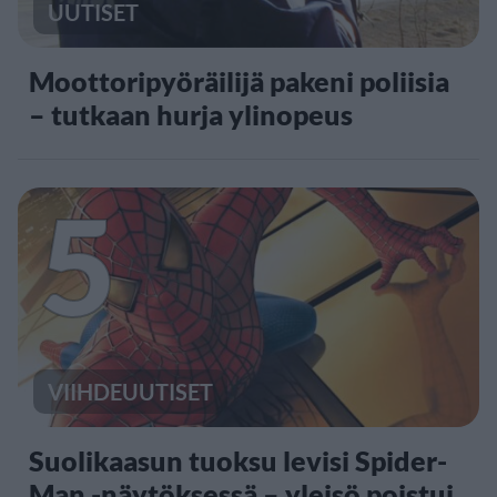
UUTISET
Moottoripyöräilijä pakeni poliisia
– tutkaan hurja ylinopeus
5
VIIHDEUUTISET
Suolikaasun tuoksu levisi Spider-
Man -näytöksessä – yleisö poistui