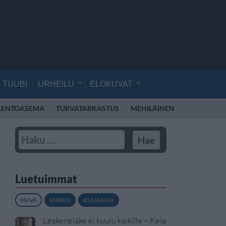
TUUBI
URHEILU
ELOKUVAT
LENTOASEMA
TURVATARKASTUS
MEHILÄINEN
ESPOO
P
Luetuimmat
PÄIVÄ
VIIKKO
KUUKAUSI
Leskeneläke ei kuulu kaikille – Kela