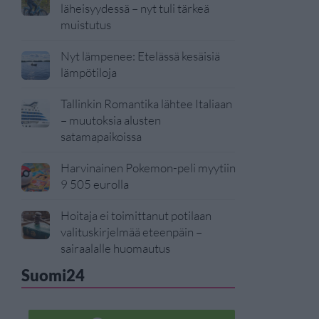
läheisyydessä – nyt tuli tärkeä
muistutus
Nyt lämpenee: Etelässä kesäisiä
lämpötiloja
Tallinkin Romantika lähtee Italiaan
– muutoksia alusten
satamapaikoissa
Harvinainen Pokemon-peli myytiin
9 505 eurolla
Hoitaja ei toimittanut potilaan
valituskirjelmää eteenpäin –
sairaalalle huomautus
Suomi24