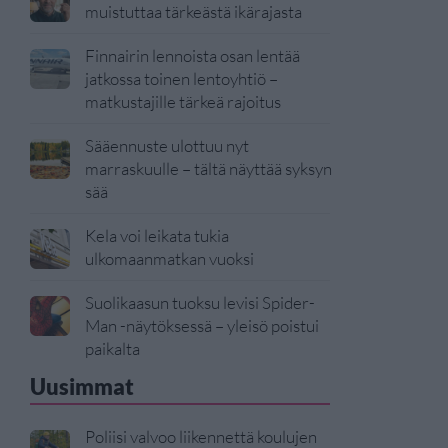
muistuttaa tärkeästä ikärajasta
Finnairin lennoista osan lentää
jatkossa toinen lentoyhtiö –
matkustajille tärkeä rajoitus
Sääennuste ulottuu nyt
marraskuulle – tältä näyttää syksyn
sää
Kela voi leikata tukia
ulkomaanmatkan vuoksi
Suolikaasun tuoksu levisi Spider-
Man -näytöksessä – yleisö poistui
paikalta
Uusimmat
Poliisi valvoo liikennettä koulujen