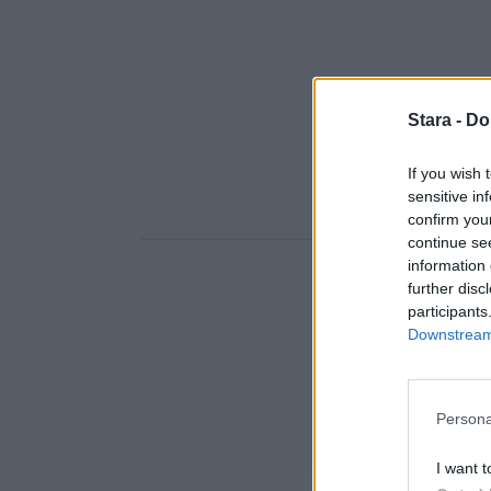
Stara -
Do
If you wish 
sensitive in
confirm you
continue se
information 
further disc
participants
Downstream 
Persona
I want t