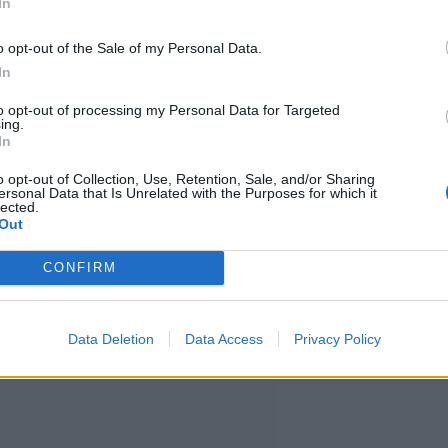
In
Adventure Park -
o opt-out of the Sale of my Personal Data.
kulkevaa seikkailurataa. Niihin
In
tejä, kuusi vaijeriliukua, esteitä
to opt-out of processing my Personal Data for Targeted
ing.
In
o opt-out of Collection, Use, Retention, Sale, and/or Sharing
ersonal Data that Is Unrelated with the Purposes for which it
sekä aloittelijoille että
lected.
Out
aloituspiste on gondolihissi
CONFIRM
Data Deletion
Data Access
Privacy Policy