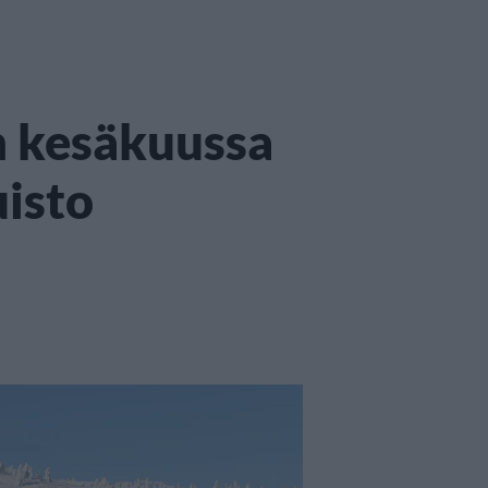
n kesäkuussa
uisto