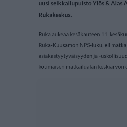
uusi seikkailupuisto Ylös & Alas
Rukakeskus.
Ruka aukeaa kesäkauteen 11. kesäk
Ruka-Kuusamon NPS-luku, eli matkai
asiakastyytyväisyyden ja -uskollisuud
kotimaisen matkailualan keskiarvon o