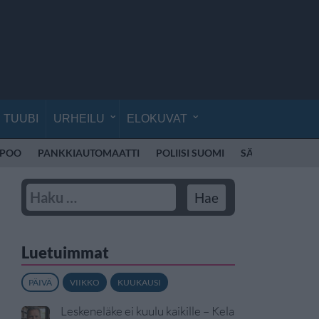
TUUBI
URHEILU
ELOKUVAT
SPOO
PANKKIAUTOMAATTI
POLIISI SUOMI
SÄHKÖPOTKUL
Luetuimmat
PÄIVÄ
VIIKKO
KUUKAUSI
Leskeneläke ei kuulu kaikille – Kela