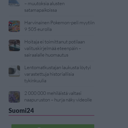
– muutoksia alusten
satamapaikoissa
Harvinainen Pokemon-peli myytiin
9 505 eurolla
Hoitaja ei toimittanut potilaan
valituskirjelmää eteenpäin –
sairaalalle huomautus
Lentomatkustajan laukusta löytyi
varastettuja historiallisia
tykinkuulia
2 000 000 mehiläistä valtasi
naapuruston – hurja näky videolle
Suomi24