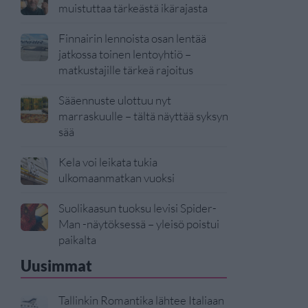
muistuttaa tärkeästä ikärajasta
Finnairin lennoista osan lentää
jatkossa toinen lentoyhtiö –
matkustajille tärkeä rajoitus
Sääennuste ulottuu nyt
marraskuulle – tältä näyttää syksyn
sää
Kela voi leikata tukia
ulkomaanmatkan vuoksi
Suolikaasun tuoksu levisi Spider-
Man -näytöksessä – yleisö poistui
paikalta
Uusimmat
Tallinkin Romantika lähtee Italiaan