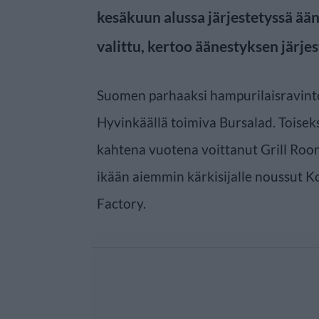
kesäkuun alussa järjestetyssä ään
valittu, kertoo äänestyksen järje
Suomen parhaaksi hampurilaisravinto
Hyvinkäällä toimiva Bursalad. Toisek
kahtena vuotena voittanut Grill Roo
ikään aiemmin kärkisijalle noussut K
Factory.