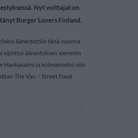
estyksessä. Nyt voittajat on
stänyt Burger Lovers Finland.
laksi äänestettiin tänä vuonna
si sijoittui äänestyksen aiemmin
m Hankasalmi ja kolmanneksi niin
otkan The Van – Street Food