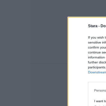
Stara -
Do
If you wish 
sensitive in
confirm you
continue se
information 
further disc
participants
Downstream 
Persona
I want t