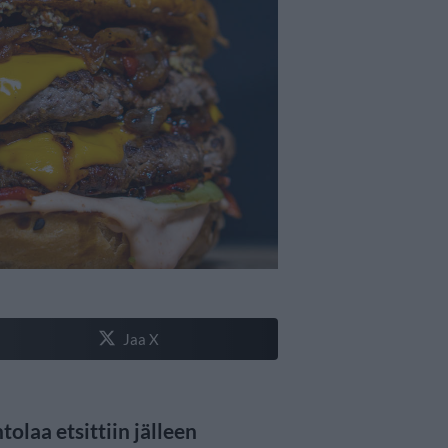
Jaa X
laa etsittiin jälleen