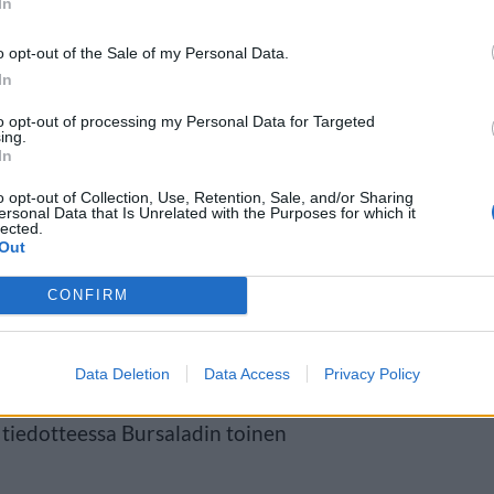
In
o opt-out of the Sale of my Personal Data.
In
to opt-out of processing my Personal Data for Targeted
ing.
rsaladilla on 14 asiakaspaikkaa
In
äsesongin aikana kymmenen
o opt-out of Collection, Use, Retention, Sale, and/or Sharing
ersonal Data that Is Unrelated with the Purposes for which it
 viime vuoden äänestyksessä
lected.
Out
CONFIRM
losta on myös itketty. Onhan tämä
Data Deletion
Data Access
Privacy Policy
än parhaalle henkilökunnalle ja
 tiedotteessa Bursaladin toinen