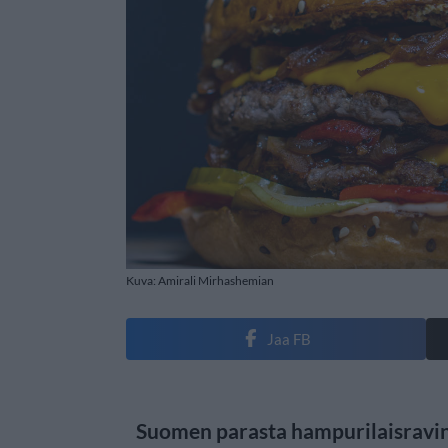
Kuva: Amirali Mirhashemian
Jaa FB
Suomen parasta hampurilaisravinto