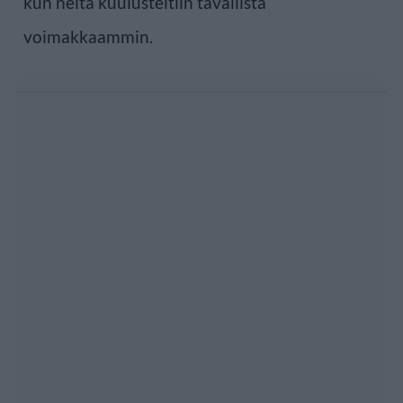
kun heitä kuulusteltiin tavallista
voimakkaammin.