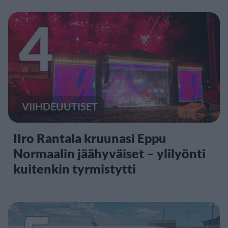
4
VIIHDEUUTISET
IIro Rantala kruunasi Eppu
Normaalin jäähyväiset – ylilyönti
kuitenkin tyrmistytti