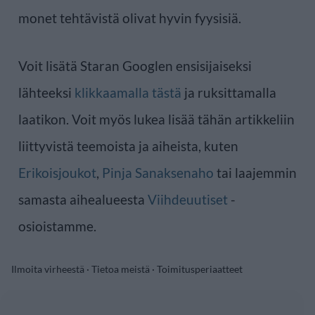
monet tehtävistä olivat hyvin fyysisiä.
Voit lisätä Staran Googlen ensisijaiseksi
lähteeksi
klikkaamalla tästä
ja ruksittamalla
laatikon. Voit myös lukea lisää tähän artikkeliin
liittyvistä teemoista ja aiheista, kuten
Erikoisjoukot
,
Pinja Sanaksenaho
tai laajemmin
samasta aihealueesta
Viihdeuutiset
-
osioistamme.
Ilmoita virheestä
·
Tietoa meistä
·
Toimitusperiaatteet