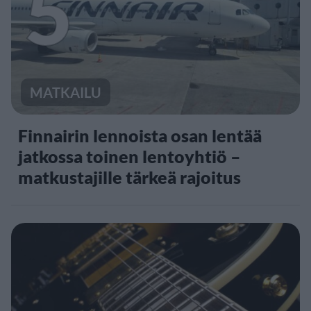
5
MATKAILU
Finnairin lennoista osan lentää
jatkossa toinen lentoyhtiö –
matkustajille tärkeä rajoitus