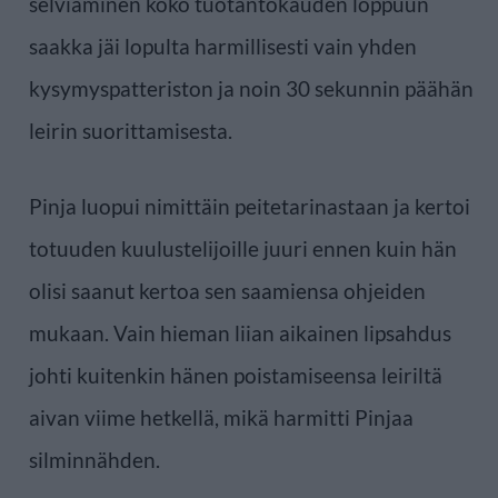
selviäminen koko tuotantokauden loppuun
saakka jäi lopulta harmillisesti vain yhden
kysymyspatteriston ja noin 30 sekunnin päähän
leirin suorittamisesta.
Pinja luopui nimittäin peitetarinastaan ja kertoi
totuuden kuulustelijoille juuri ennen kuin hän
olisi saanut kertoa sen saamiensa ohjeiden
mukaan. Vain hieman liian aikainen lipsahdus
johti kuitenkin hänen poistamiseensa leiriltä
aivan viime hetkellä, mikä harmitti Pinjaa
silminnähden.