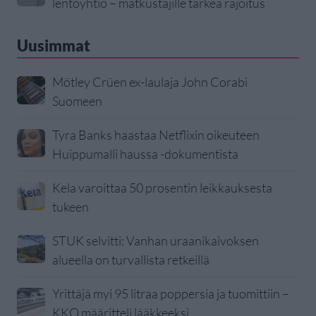
lentoyhtiö – matkustajille tärkeä rajoitus
Uusimmat
Mötley Crüen ex-laulaja John Corabi
Suomeen
Tyra Banks haastaa Netflixin oikeuteen
Huippumalli haussa -dokumentista
Kela varoittaa 50 prosentin leikkauksesta
tukeen
STUK selvitti: Vanhan uraanikaivoksen
alueella on turvallista retkeillä
Yrittäjä myi 95 litraa poppersia ja tuomittiin –
KKO määritteli lääkkeeksi