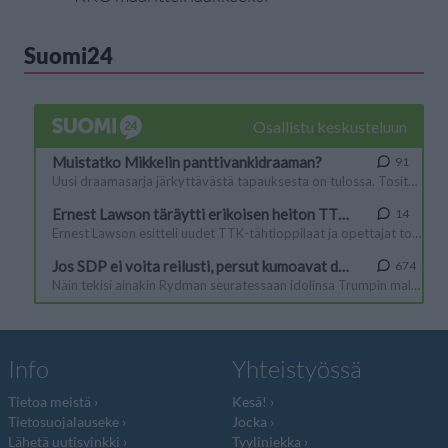
Suomi24
Info
Yhteistyössä
Tietoa meistä
Kesä!
Tietosuojalauseke
Jocka
Lähetä uutisvinkki
Tyyliniekka