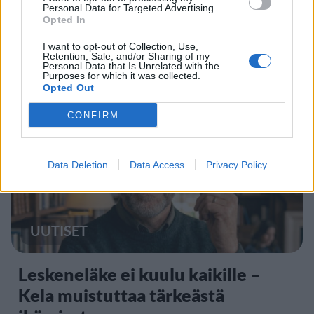
Personal Data for Targeted Advertising.
Alexander Stubb ja Aleksander
Opted In
Barkov juhlivat Eppu Normaalia –
I want to opt-out of Collection, Use,
yksityiskohta herätti huomiota
Retention, Sale, and/or Sharing of my
Personal Data that Is Unrelated with the
Purposes for which it was collected.
Opted Out
2
CONFIRM
Data Deletion
Data Access
Privacy Policy
UUTISET
Leskeneläke ei kuulu kaikille –
Kela muistuttaa tärkeästä