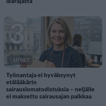
ikärajasta
3
UUTISET
Työnantaja ei hyväksynyt
etälääkärin
sairauslomatodistuksia – neljälle
ei maksettu sairausajan palkkaa