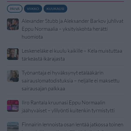
PÄIVÄ
VIIKKO
KUUKAUSI
Alexander Stubb ja Aleksander Barkov juhlivat
Eppu Normaalia – yksityiskohta herätti
huomiota
Leskeneläke ei kuulu kaikille – Kela muistuttaa
tärkeästä ikärajasta
Työnantaja ei hyväksynyt etälääkärin
sairauslomatodistuksia – neljälle ei maksettu
sairausajan palkkaa
IIro Rantala kruunasi Eppu Normaalin
jäähyväiset – ylilyönti kuitenkin tyrmistytti
Finnairin lennoista osan lentää jatkossa toinen