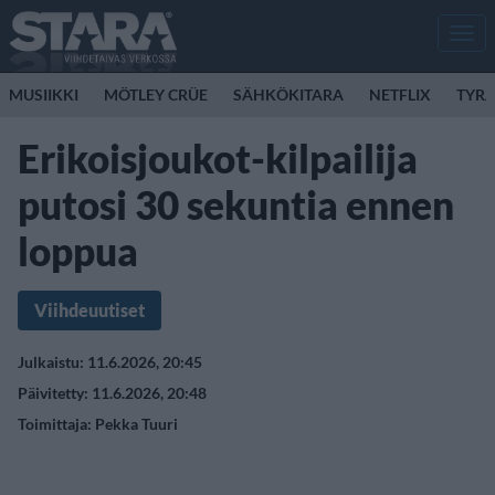
Men
MUSIIKKI
MÖTLEY CRÜE
SÄHKÖKITARA
NETFLIX
TYRA
Erikoisjoukot-kilpailija
putosi 30 sekuntia ennen
loppua
Viihdeuutiset
Julkaistu: 11.6.2026, 20:45
Päivitetty: 11.6.2026, 20:48
Toimittaja:
Pekka Tuuri