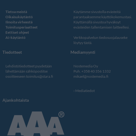
Tietoa meistä
Käytämme sivustolla evästeitä
Oikaisukäytäntö
parantaaksemme käyttökokemustasi.
Ilmoita virheestä
Käyttämällä sivustoa hyväksyt
Toimitusperiaatteet
evästeiden tallentamisen laitteellesi.
Eettiset ohjeet
AI-käytäntö
Verkkopalvelun
tiedosuojalauseke
löytyy tästä
.
Tiedotteet
Mediamyynti
Lehdistötiedotteet pyydetään
Nostemedia Oy
lähettämään sähköpostitse
Puh. +358 40 356 1332
osoitteeseen
toimitus@stara.fi
mikael@nostemedia.fi
Mediatiedot
Ajankohtaista