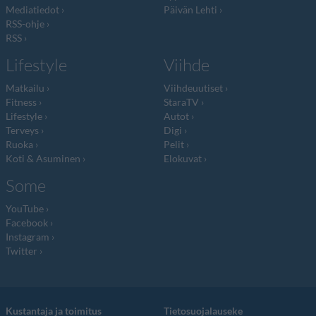
Mediatiedot
Päivän Lehti
RSS-ohje
RSS
Lifestyle
Viihde
Matkailu
Viihdeuutiset
Fitness
StaraTV
Lifestyle
Autot
Terveys
Digi
Ruoka
Pelit
Koti & Asuminen
Elokuvat
Some
YouTube
Facebook
Instagram
Twitter
Kustantaja ja toimitus
Tietosuojalauseke