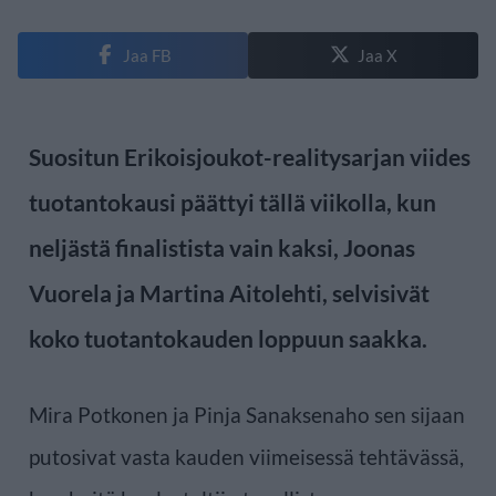
Jaa FB
Jaa X
Suositun Erikoisjoukot-realitysarjan viides
tuotantokausi päättyi tällä viikolla, kun
neljästä finalistista vain kaksi, Joonas
Vuorela ja Martina Aitolehti, selvisivät
koko tuotantokauden loppuun saakka.
Mira Potkonen ja Pinja Sanaksenaho sen sijaan
putosivat vasta kauden viimeisessä tehtävässä,