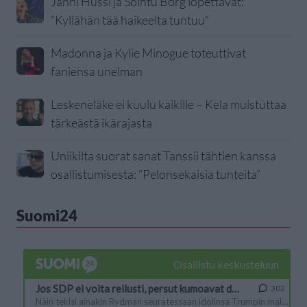
Janni Hussi ja Sointu Borg lopettavat:
”Kyllähän tää haikeelta tuntuu”
Madonna ja Kylie Minogue toteuttivat
faniensa unelman
Leskeneläke ei kuulu kaikille – Kela muistuttaa
tärkeästä ikärajasta
Uniikilta suorat sanat Tanssii tähtien kanssa
osallistumisesta: ”Pelonsekaisia tunteita”
Suomi24