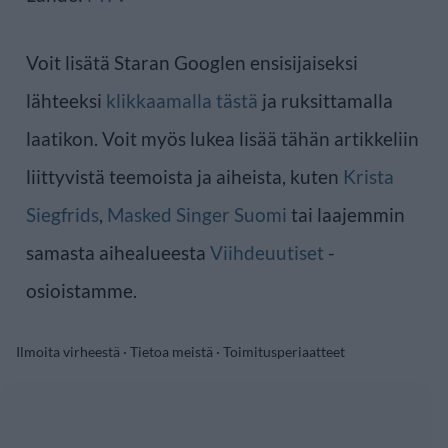
Voit lisätä Staran Googlen ensisijaiseksi
lähteeksi
klikkaamalla tästä
ja ruksittamalla
laatikon. Voit myös lukea lisää tähän artikkeliin
liittyvistä teemoista ja aiheista, kuten
Krista
Siegfrids
,
Masked Singer Suomi
tai laajemmin
samasta aihealueesta
Viihdeuutiset
-
osioistamme.
Ilmoita virheestä
·
Tietoa meistä
·
Toimitusperiaatteet