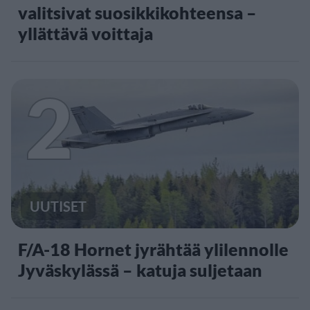
valitsivat suosikkikohteensa –
yllättävä voittaja
2
UUTISET
F/A-18 Hornet jyrähtää ylilennolle
Jyväskylässä – katuja suljetaan