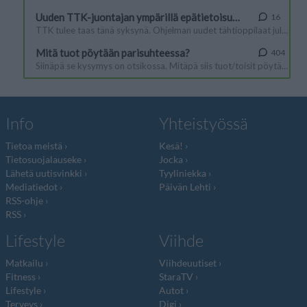
Info
Yhteistyössä
Tietoa meistä
Kesä!
Tietosuojalauseke
Jocka
Lähetä uutisvinkki
Tyyliniekka
Mediatiedot
Päivän Lehti
RSS-ohje
RSS
Lifestyle
Viihde
Matkailu
Viihdeuutiset
Fitness
StaraTV
Lifestyle
Autot
Terveys
Digi