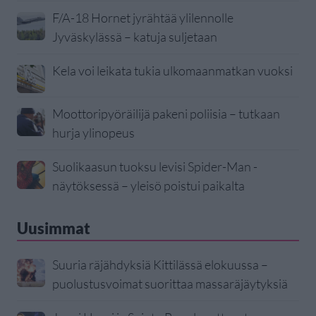
F/A-18 Hornet jyrähtää ylilennolle
Jyväskylässä – katuja suljetaan
Kela voi leikata tukia ulkomaanmatkan vuoksi
Moottoripyöräilijä pakeni poliisia – tutkaan
hurja ylinopeus
Suolikaasun tuoksu levisi Spider-Man -
näytöksessä – yleisö poistui paikalta
Uusimmat
Suuria räjähdyksiä Kittilässä elokuussa –
puolustusvoimat suorittaa massaräjäytyksiä