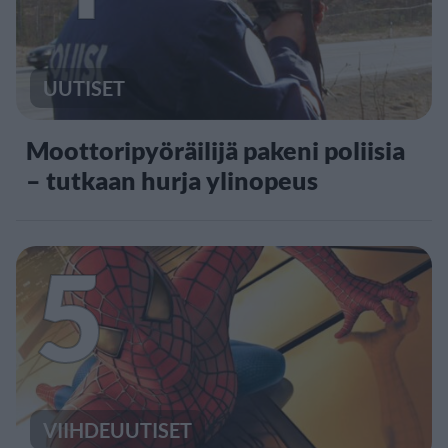
UUTISET
Moottoripyöräilijä pakeni poliisia
– tutkaan hurja ylinopeus
5
VIIHDEUUTISET