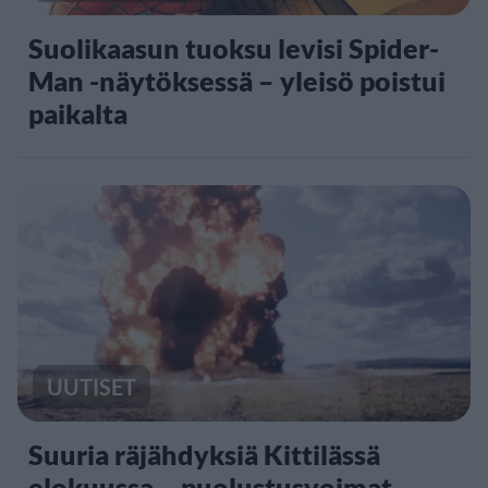
Suolikaasun tuoksu levisi Spider-
Man -näytöksessä – yleisö poistui
paikalta
UUTISET
Suuria räjähdyksiä Kittilässä
elokuussa – puolustusvoimat