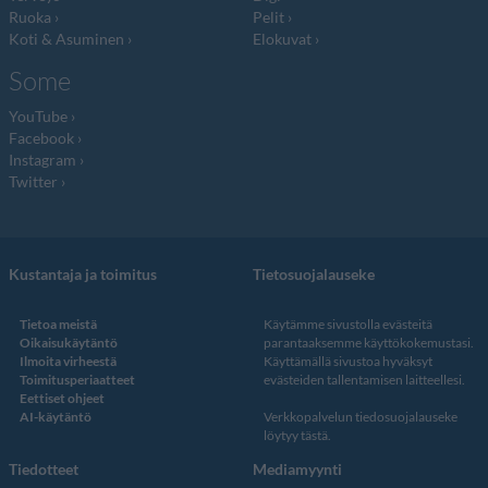
Ruoka
Pelit
Koti & Asuminen
Elokuvat
Some
YouTube
Facebook
Instagram
Twitter
Kustantaja ja toimitus
Tietosuojalauseke
Tietoa meistä
Käytämme sivustolla evästeitä
Oikaisukäytäntö
parantaaksemme käyttökokemustasi.
Ilmoita virheestä
Käyttämällä sivustoa hyväksyt
Toimitusperiaatteet
evästeiden tallentamisen laitteellesi.
Eettiset ohjeet
AI-käytäntö
Verkkopalvelun
tiedosuojalauseke
löytyy tästä
.
Tiedotteet
Mediamyynti