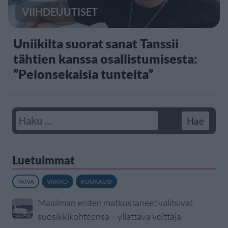
VIIHDEUUTISET
Uniikilta suorat sanat Tanssii
tähtien kanssa osallistumisesta:
”Pelonsekaisia tunteita”
Luetuimmat
PÄIVÄ
VIIKKO
KUUKAUSI
Maailman eniten matkustaneet valitsivat
suosikkikohteensa – yllättävä voittaja