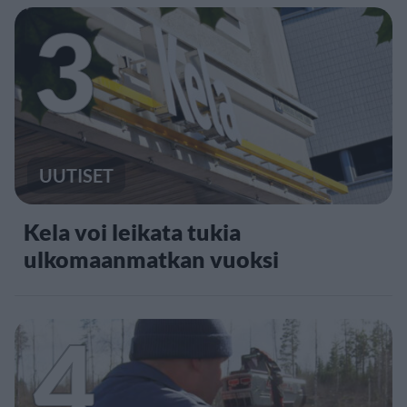
3
UUTISET
Kela voi leikata tukia
ulkomaanmatkan vuoksi
4