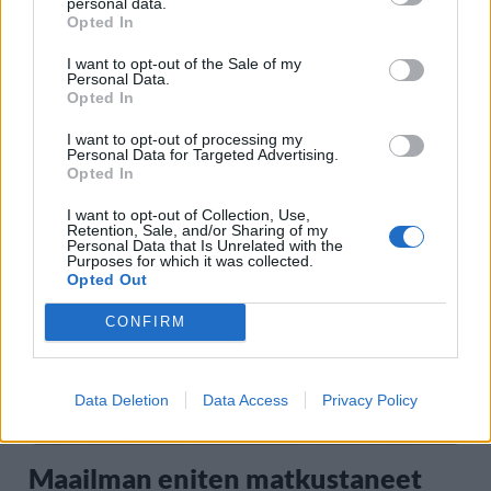
personal data.
Opted In
I want to opt-out of the Sale of my
Personal Data.
Opted In
I want to opt-out of processing my
Personal Data for Targeted Advertising.
Staran luetuimmat
Opted In
1
I want to opt-out of Collection, Use,
Retention, Sale, and/or Sharing of my
Personal Data that Is Unrelated with the
Purposes for which it was collected.
Opted Out
CONFIRM
Data Deletion
Data Access
Privacy Policy
MATKAILU
Maailman eniten matkustaneet