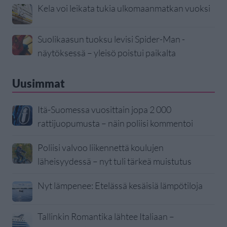
Kela voi leikata tukia ulkomaanmatkan vuoksi
Suolikaasun tuoksu levisi Spider-Man -
näytöksessä – yleisö poistui paikalta
Uusimmat
Itä-Suomessa vuosittain jopa 2 000
rattijuopumusta – näin poliisi kommentoi
Poliisi valvoo liikennettä koulujen
läheisyydessä – nyt tuli tärkeä muistutus
Nyt lämpenee: Etelässä kesäisiä lämpötiloja
Tallinkin Romantika lähtee Italiaan –