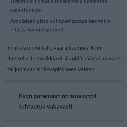
Tutkimus: Lomalla työskentely heikentää
palautumista
Ampiaisen pisto voi tukehduttaa lemmikin
– tässä toimintaohjeet
Sinilevä on koiralle vaarallisempaa kuin
ihmiselle. Lemmikkiä ei siis pidä päästää uimaan
tai juomaan sinileväpitoiseen veteen.
Kyyn puremaan on aina syytä
suhtautua vakavasti.