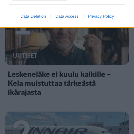
1
Data Deletion
Data Access
Privacy Policy
UUTISET
Leskeneläke ei kuulu kaikille –
Kela muistuttaa tärkeästä
ikärajasta
2