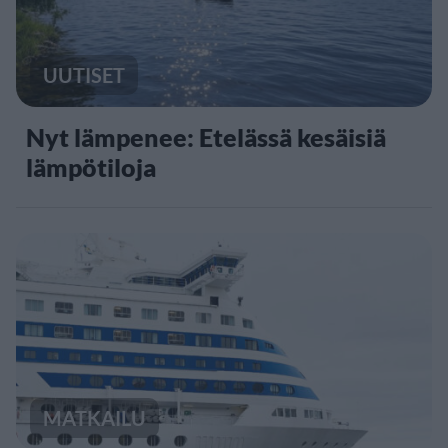
UUTISET
Nyt lämpenee: Etelässä kesäisiä
lämpötiloja
MATKAILU