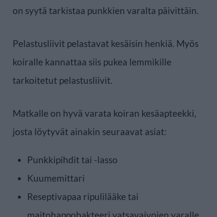
on syytä tarkistaa punkkien varalta päivittäin.
Pelastusliivit pelastavat kesäisin henkiä. Myös
koiralle kannattaa siis pukea lemmikille
tarkoitetut pelastusliivit.
Matkalle on hyvä varata koiran kesäapteekki,
josta löytyvät ainakin seuraavat asiat:
Punkkipihdit tai -lasso
Kuumemittari
Reseptivapaa ripulilääke tai
maitohappobakteeri vatsavaivojen varalle