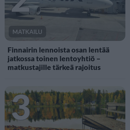
MATKAILU
Finnairin lennoista osan lentää
jatkossa toinen lentoyhtiö –
matkustajille tärkeä rajoitus
3