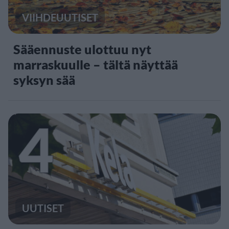
VIIHDEUUTISET
Sääennuste ulottuu nyt
marraskuulle – tältä näyttää
syksyn sää
4
UUTISET