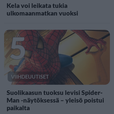
Kela voi leikata tukia
ulkomaanmatkan vuoksi
5
VIIHDEUUTISET
Suolikaasun tuoksu levisi Spider-
Man -näytöksessä – yleisö poistui
paikalta