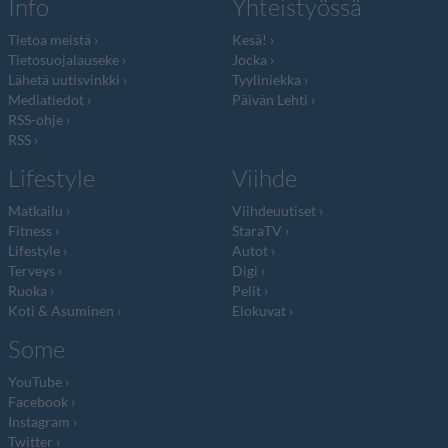
Info
Yhteistyössä
Tietoa meistä
Kesä!
Tietosuojalauseke
Jocka
Lähetä uutisvinkki
Tyyliniekka
Mediatiedot
Päivän Lehti
RSS-ohje
RSS
Lifestyle
Viihde
Matkailu
Viihdeuutiset
Fitness
StaraTV
Lifestyle
Autot
Terveys
Digi
Ruoka
Pelit
Koti & Asuminen
Elokuvat
Some
YouTube
Facebook
Instagram
Twitter