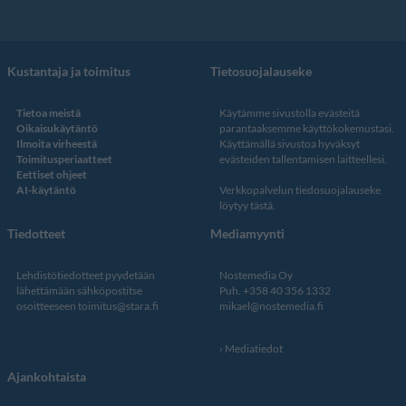
Kustantaja ja toimitus
Tietosuojalauseke
Tietoa meistä
Käytämme sivustolla evästeitä
Oikaisukäytäntö
parantaaksemme käyttökokemustasi.
Ilmoita virheestä
Käyttämällä sivustoa hyväksyt
Toimitusperiaatteet
evästeiden tallentamisen laitteellesi.
Eettiset ohjeet
AI-käytäntö
Verkkopalvelun
tiedosuojalauseke
löytyy tästä
.
Tiedotteet
Mediamyynti
Lehdistötiedotteet pyydetään
Nostemedia Oy
lähettämään sähköpostitse
Puh. +358 40 356 1332
osoitteeseen
toimitus@stara.fi
mikael@nostemedia.fi
Mediatiedot
Ajankohtaista