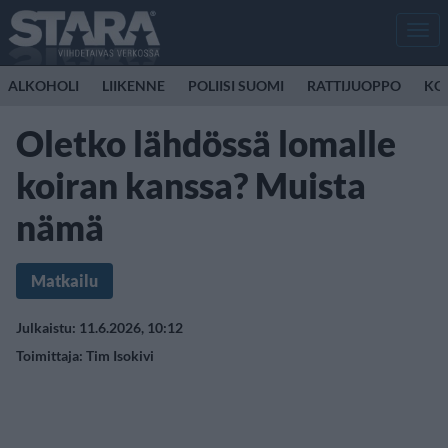
Men
ALKOHOLI
LIIKENNE
POLIISI SUOMI
RATTIJUOPPO
KO
Oletko lähdössä lomalle
koiran kanssa? Muista
nämä
Matkailu
Julkaistu: 11.6.2026, 10:12
Toimittaja:
Tim Isokivi