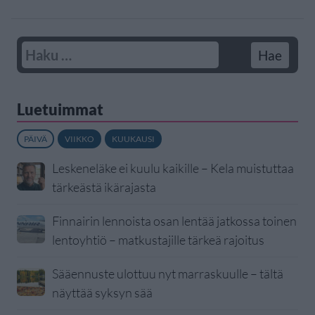
Luetuimmat
PÄIVÄ
VIIKKO
KUUKAUSI
Leskeneläke ei kuulu kaikille – Kela muistuttaa
tärkeästä ikärajasta
Finnairin lennoista osan lentää jatkossa toinen
lentoyhtiö – matkustajille tärkeä rajoitus
Sääennuste ulottuu nyt marraskuulle – tältä
näyttää syksyn sää