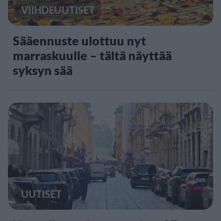
VIIHDEUUTISET
Sääennuste ulottuu nyt
marraskuulle – tältä näyttää
syksyn sää
UUTISET