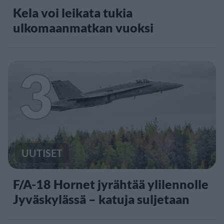
Kela voi leikata tukia
ulkomaanmatkan vuoksi
3
UUTISET
F/A-18 Hornet jyrähtää ylilennolle
Jyväskylässä – katuja suljetaan