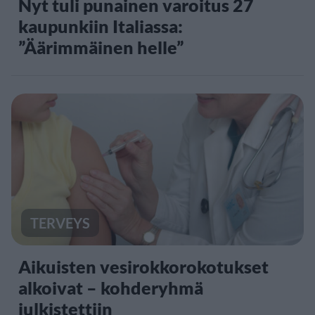
Nyt tuli punainen varoitus 27
kaupunkiin Italiassa:
”Äärimmäinen helle”
TERVEYS
Aikuisten vesirokkorokotukset
alkoivat – kohderyhmä
julkistettiin