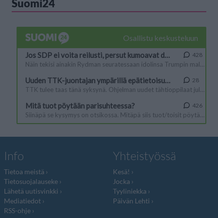
Suomi24
Info
Yhteistyössä
Tietoa meistä
Kesä!
Tietosuojalauseke
Jocka
Lähetä uutisvinkki
Tyyliniekka
Mediatiedot
Päivän Lehti
RSS-ohje