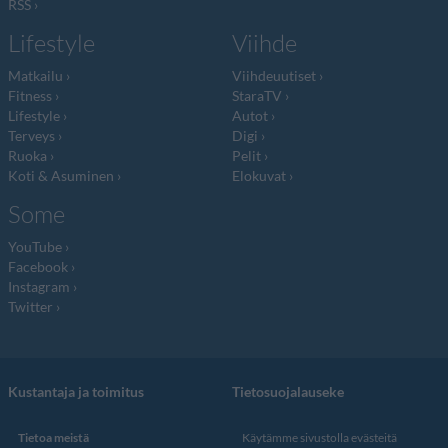
RSS
Lifestyle
Viihde
Matkailu
Viihdeuutiset
Fitness
StaraTV
Lifestyle
Autot
Terveys
Digi
Ruoka
Pelit
Koti & Asuminen
Elokuvat
Some
YouTube
Facebook
Instagram
Twitter
Kustantaja ja toimitus
Tietosuojalauseke
Tietoa meistä
Käytämme sivustolla evästeitä