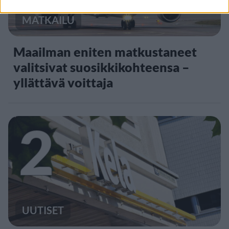
MATKAILU
Maailman eniten matkustaneet
valitsivat suosikkikohteensa –
yllättävä voittaja
2
UUTISET