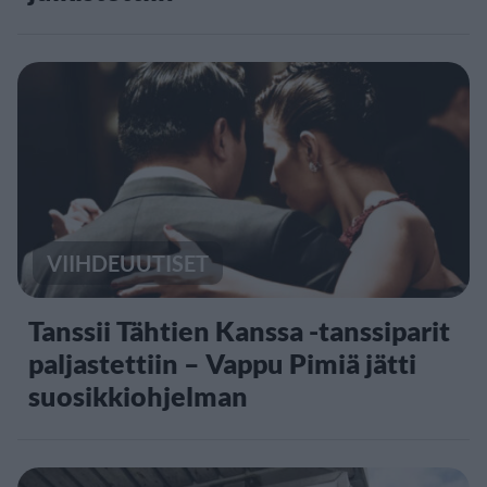
VIIHDEUUTISET
Tanssii Tähtien Kanssa -tanssiparit
paljastettiin – Vappu Pimiä jätti
suosikkiohjelman