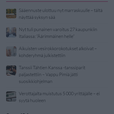
Sääennuste ulottuu nyt marraskuulle – tältä
näyttää syksyn sää
Nyt tuli punainen varoitus 27 kaupunkiin
Italiassa: ”Äärimmäinen helle”
Aikuisten vesirokkorokotukset alkoivat –
kohderyhmä julkistettiin
Tanssii Tähtien Kanssa -tanssiparit
paljastettiin – Vappu Pimiä jätti
suosikkiohjelman
Verottajalta muistutus 5 000 yrittäjälle – ei
syytä huoleen