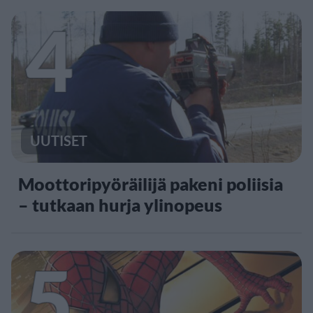
4
UUTISET
Moottoripyöräilijä pakeni poliisia
– tutkaan hurja ylinopeus
5