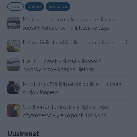
PÄIVÄ
VIIKKO
KUUKAUSI
Maailman eniten matkustaneet valitsivat
suosikkikohteensa – yllättävä voittaja
Kela voi leikata tukia ulkomaanmatkan vuoksi
F/A-18 Hornet jyrähtää ylilennolle
Jyväskylässä – katuja suljetaan
Moottoripyöräilijä pakeni poliisia – tutkaan
hurja ylinopeus
Suolikaasun tuoksu levisi Spider-Man -
näytöksessä – yleisö poistui paikalta
Uusimmat