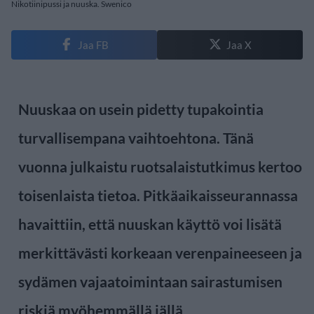
Nikotiinipussi ja nuuska. Swenico
Jaa FB
Jaa X
Nuuskaa on usein pidetty tupakointia
turvallisempana vaihtoehtona. Tänä
vuonna julkaistu ruotsalaistutkimus kertoo
toisenlaista tietoa. Pitkäaikaisseurannassa
havaittiin, että nuuskan käyttö voi lisätä
merkittävästi korkeaan verenpaineeseen ja
sydämen vajaatoimintaan sairastumisen
riskiä myöhemmällä iällä.