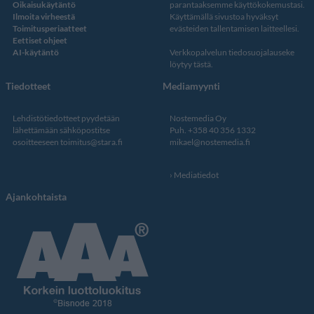
Oikaisukäytäntö
parantaaksemme käyttökokemustasi.
Ilmoita virheestä
Käyttämällä sivustoa hyväksyt
Toimitusperiaatteet
evästeiden tallentamisen laitteellesi.
Eettiset ohjeet
AI-käytäntö
Verkkopalvelun
tiedosuojalauseke
löytyy tästä
.
Tiedotteet
Mediamyynti
Lehdistötiedotteet pyydetään
Nostemedia Oy
lähettämään sähköpostitse
Puh. +358 40 356 1332
osoitteeseen
toimitus@stara.fi
mikael@nostemedia.fi
Mediatiedot
Ajankohtaista