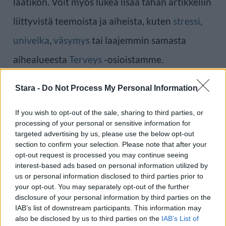
laatikon. Voit myös lukea lisää tähän artikkeliin
liittyvistä teemoista ja aiheista, kuten
stressi
,
univelka
,
väsymys
tai laajemmin samasta
aihealueesta
Terveys
-osioistamme.
Stara -
Do Not Process My Personal Information
Ilmoita virheestä
·
Tietoa meistä
·
Toimitusperiaatteet
If you wish to opt-out of the sale, sharing to third parties, or
processing of your personal or sensitive information for
targeted advertising by us, please use the below opt-out
section to confirm your selection. Please note that after your
opt-out request is processed you may continue seeing
interest-based ads based on personal information utilized by
us or personal information disclosed to third parties prior to
your opt-out. You may separately opt-out of the further
disclosure of your personal information by third parties on the
IAB’s list of downstream participants. This information may
also be disclosed by us to third parties on the
IAB’s List of