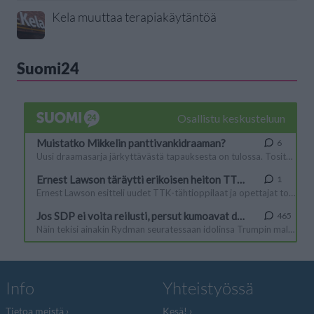
Kela muuttaa terapiakäytäntöä
Suomi24
Info
Yhteistyössä
Tietoa meistä
Kesä!