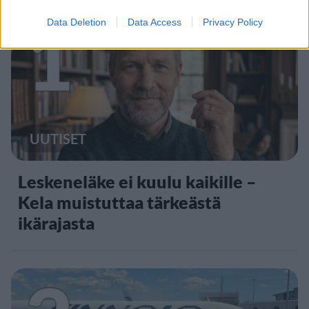
1
Data Deletion
Data Access
Privacy Policy
UUTISET
Leskeneläke ei kuulu kaikille –
Kela muistuttaa tärkeästä
ikärajasta