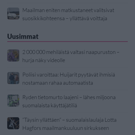
Maailman eniten matkustaneet valitsivat
suosikkikohteensa – yllättävä voittaja
Uusimmat
2 000 000 mehiläistä valtasi naapuruston –
hurja näky videolle
Poliisi varoittaa: Huijarit pyytävät ihmisiä
nostamaan rahaa automaatista
Ryden tietomurto laajeni – lähes miljoona
suomalaista käyttäjätiliä
”Täysin yllättäen” – suomalaislaulaja Lotta
Hagfors maailmankuuluun sirkukseen