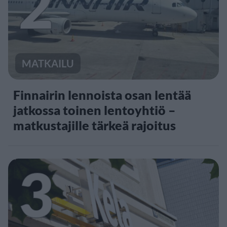
2
MATKAILU
Finnairin lennoista osan lentää
jatkossa toinen lentoyhtiö –
matkustajille tärkeä rajoitus
3