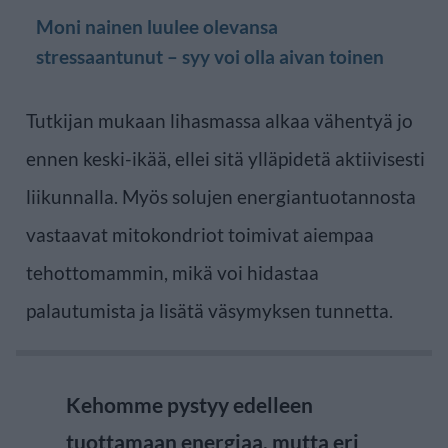
Moni nainen luulee olevansa
stressaantunut – syy voi olla aivan toinen
Tutkijan mukaan lihasmassa alkaa vähentyä jo
ennen keski-ikää, ellei sitä ylläpidetä aktiivisesti
liikunnalla. Myös solujen energiantuotannosta
vastaavat mitokondriot toimivat aiempaa
tehottomammin, mikä voi hidastaa
palautumista ja lisätä väsymyksen tunnetta.
Kehomme pystyy edelleen
tuottamaan energiaa, mutta eri