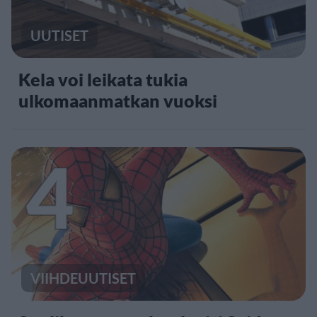
UUTISET
Kela voi leikata tukia
ulkomaanmatkan vuoksi
4
VIIHDEUUTISET