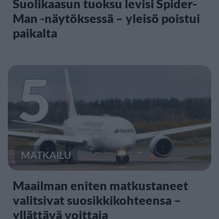
Suolikaasun tuoksu levisi Spider-
Man -näytöksessä – yleisö poistui
paikalta
5
MATKAILU
Maailman eniten matkustaneet
valitsivat suosikkikohteensa –
yllättävä voittaja