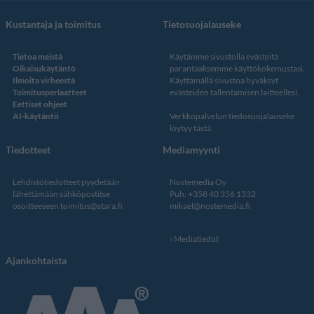
Kustantaja ja toimitus
Tietosuojalauseke
Tietoa meistä
Käytämme sivustolla evästeitä
Oikaisukäytäntö
parantaaksemme käyttökokemustasi.
Ilmoita virheestä
Käyttämällä sivustoa hyväksyt
Toimitusperiaatteet
evästeiden tallentamisen laitteellesi.
Eettiset ohjeet
AI-käytäntö
Verkkopalvelun
tiedosuojalauseke
löytyy tästä
.
Tiedotteet
Mediamyynti
Lehdistötiedotteet pyydetään
Nostemedia Oy
lähettämään sähköpostitse
Puh. +358 40 356 1332
osoitteeseen
toimitus@stara.fi
mikael@nostemedia.fi
Mediatiedot
Ajankohtaista