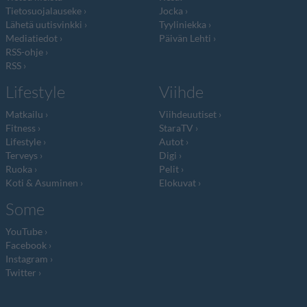
Tietosuojalauseke
Jocka
Lähetä uutisvinkki
Tyyliniekka
Mediatiedot
Päivän Lehti
RSS-ohje
RSS
Lifestyle
Viihde
Matkailu
Viihdeuutiset
Fitness
StaraTV
Lifestyle
Autot
Terveys
Digi
Ruoka
Pelit
Koti & Asuminen
Elokuvat
Some
YouTube
Facebook
Instagram
Twitter