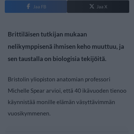
Jaa FB
Jaa X
Brittiläisen tutkijan mukaan
nelikymppisenä ihmisen keho muuttuu, ja
sen taustalla on biologisia tekijöitä.
Bristolin yliopiston anatomian professori
Michelle Spear arvioi, että 40 ikävuoden tienoo
käynnistää monille elämän väsyttävimmän
vuosikymmenen.