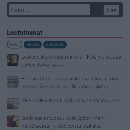
Luetuimmat
PÄIVÄ
VIIKKO
KUUKAUSI
Leskeneläke ei kuulu kaikille – Kela muistuttaa
tärkeästä ikärajasta
Finnairin lennoista osan lentää jatkossa toinen
lentoyhtiö – matkustajille tärkeä rajoitus
Kela voi leikata tukia ulkomaanmatkan vuoksi
Suolikaasun tuoksu levisi Spider-Man -
näytöksessä – yleisö poistui paikalta