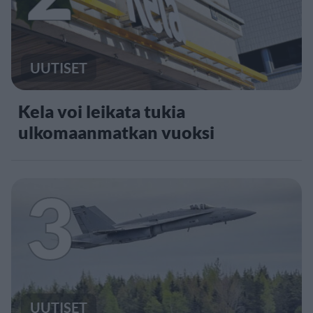
UUTISET
Kela voi leikata tukia
ulkomaanmatkan vuoksi
3
UUTISET