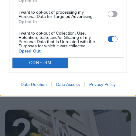
1
Opted In
I want to opt-out of processing my
Personal Data for Targeted Advertising.
Opted In
I want to opt-out of Collection, Use,
Retention, Sale, and/or Sharing of my
Personal Data that Is Unrelated with the
Purposes for which it was collected.
Opted Out
MATKAILU
CONFIRM
Maailman eniten matkustaneet
valitsivat suosikkikohteensa –
Data Deletion
Data Access
Privacy Policy
yllättävä voittaja
2