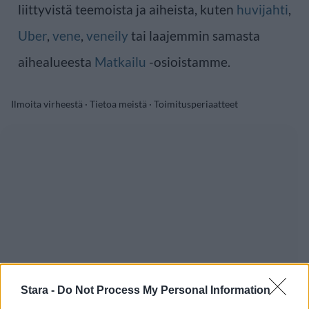
liittyvistä teemoista ja aiheista, kuten
huvijahti
,
Uber
,
vene
,
veneily
tai laajemmin samasta
aihealueesta
Matkailu
-osioistamme.
Ilmoita virheestä
·
Tietoa meistä
·
Toimitusperiaatteet
Stara -
Do Not Process My Personal Information