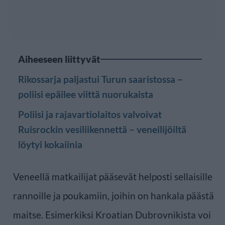
Aiheeseen liittyvät
Rikossarja paljastui Turun saaristossa –
poliisi epäilee viittä nuorukaista
Poliisi ja rajavartiolaitos valvoivat
Ruisrockin vesiliikennettä – veneilijöiltä
löytyi kokaiinia
Veneellä matkailijat pääsevät helposti sellaisille
rannoille ja poukamiin, joihin on hankala päästä
maitse. Esimerkiksi Kroatian Dubrovnikista voi