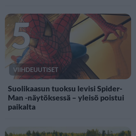
5
VIIHDEUUTISET
Suolikaasun tuoksu levisi Spider-
Man -näytöksessä – yleisö poistui
paikalta