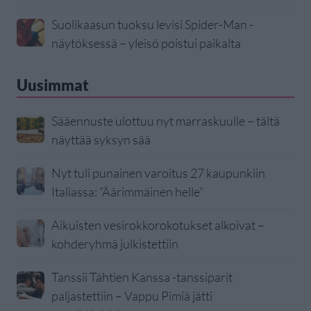
Suolikaasun tuoksu levisi Spider-Man -
näytöksessä – yleisö poistui paikalta
Uusimmat
Sääennuste ulottuu nyt marraskuulle – tältä
näyttää syksyn sää
Nyt tuli punainen varoitus 27 kaupunkiin
Italiassa: ”Äärimmäinen helle”
Aikuisten vesirokkorokotukset alkoivat –
kohderyhmä julkistettiin
Tanssii Tähtien Kanssa -tanssiparit
paljastettiin – Vappu Pimiä jätti