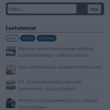
Luetuimmat
PÄIVÄ
VIIKKO
KUUKAUSI
Maailman eniten matkustaneet valitsivat
suosikkikohteensa – yllättävä voittaja
Kela voi leikata tukia ulkomaanmatkan vuoksi
F/A-18 Hornet jyrähtää ylilennolle
Jyväskylässä – katuja suljetaan
Moottoripyöräilijä pakeni poliisia – tutkaan
hurja ylinopeus