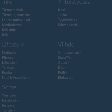
Info
Yhteistyössä
Tietoa meistä
Kesä!
Tietosuojalauseke
Jocka
Lähetä uutisvinkki
Tyyliniekka
Mediatiedot
Päivän Lehti
RSS-ohje
RSS
Lifestyle
Viihde
Matkailu
Viihdeuutiset
Fitness
StaraTV
Lifestyle
Autot
Terveys
Digi
Ruoka
Pelit
Koti & Asuminen
Elokuvat
Some
YouTube
Facebook
Instagram
Twitter