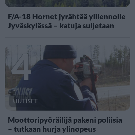
F/A-18 Hornet jyrähtää ylilennolle
Jyväskylässä – katuja suljetaan
4
UUTISET
Moottoripyöräilijä pakeni poliisia
– tutkaan hurja ylinopeus