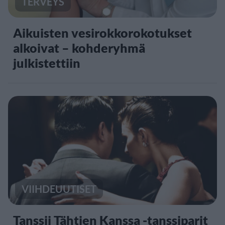
TERVEYS
Aikuisten vesirokkorokotukset
alkoivat – kohderyhmä
julkistettiin
VIIHDEUUTISET
Tanssii Tähtien Kanssa -tanssiparit