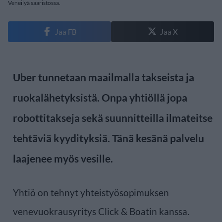
Veneilyä saaristossa.
Jaa FB
Jaa X
Uber tunnetaan maailmalla takseista ja
ruokalähetyksistä. Onpa yhtiöllä jopa
robottitakseja sekä suunnitteilla ilmateitse
tehtäviä kyydityksiä. Tänä kesänä palvelu
laajenee myös vesille.
Yhtiö on tehnyt yhteistyösopimuksen
venevuokrausyritys Click & Boatin kanssa.