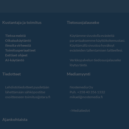
Kustantaja ja toimitus
Tietosuojalauseke
Tietoa meistä
Käytämme sivustolla evästeitä
Oikaisukäytäntö
parantaaksemme käyttökokemustasi.
Ilmoita virheestä
Käyttämällä sivustoa hyväksyt
Toimitusperiaatteet
evästeiden tallentamisen laitteellesi.
Eettiset ohjeet
AI-käytäntö
Verkkopalvelun
tiedosuojalauseke
löytyy tästä
.
Tiedotteet
Mediamyynti
Lehdistötiedotteet pyydetään
Nostemedia Oy
lähettämään sähköpostitse
Puh. +358 40 356 1332
osoitteeseen
toimitus@stara.fi
mikael@nostemedia.fi
Mediatiedot
Ajankohtaista