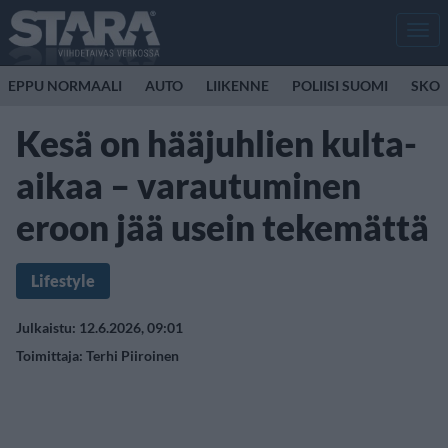
Men
EPPU NORMAALI
AUTO
LIIKENNE
POLIISI SUOMI
SKOO
Kesä on hääjuhlien kulta-
aikaa – varautuminen
eroon jää usein tekemättä
Lifestyle
Julkaistu: 12.6.2026, 09:01
Toimittaja:
Terhi Piiroinen