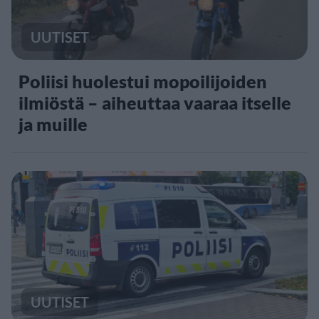
UUTISET
Poliisi huolestui mopoilijoiden
ilmiöstä – aiheuttaa vaaraa itselle
ja muille
UUTISET