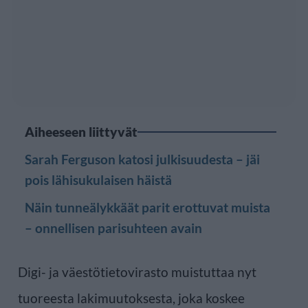
Aiheeseen liittyvät
Sarah Ferguson katosi julkisuudesta – jäi
pois lähisukulaisen häistä
Näin tunneälykkäät parit erottuvat muista
– onnellisen parisuhteen avain
Digi- ja väestötietovirasto muistuttaa nyt
tuoreesta lakimuutoksesta, joka koskee