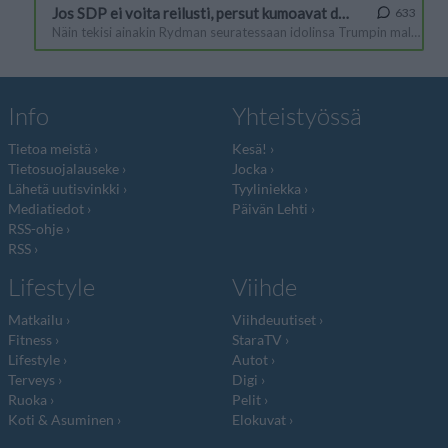
Info
Yhteistyössä
Tietoa meistä
Kesä!
Tietosuojalauseke
Jocka
Lähetä uutisvinkki
Tyyliniekka
Mediatiedot
Päivän Lehti
RSS-ohje
RSS
Lifestyle
Viihde
Matkailu
Viihdeuutiset
Fitness
StaraTV
Lifestyle
Autot
Terveys
Digi
Ruoka
Pelit
Koti & Asuminen
Elokuvat