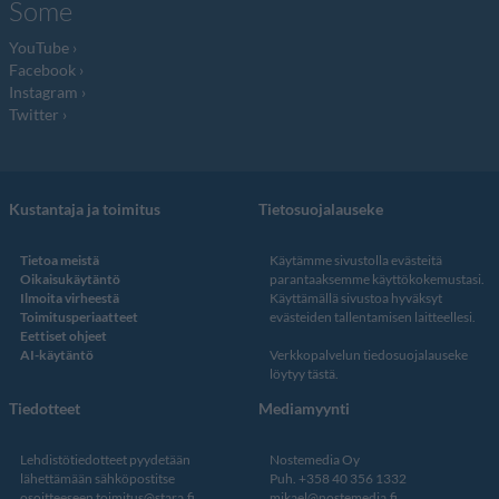
Some
YouTube
Facebook
Instagram
Twitter
Kustantaja ja toimitus
Tietosuojalauseke
Tietoa meistä
Käytämme sivustolla evästeitä
Oikaisukäytäntö
parantaaksemme käyttökokemustasi.
Ilmoita virheestä
Käyttämällä sivustoa hyväksyt
Toimitusperiaatteet
evästeiden tallentamisen laitteellesi.
Eettiset ohjeet
AI-käytäntö
Verkkopalvelun
tiedosuojalauseke
löytyy tästä
.
Tiedotteet
Mediamyynti
Lehdistötiedotteet pyydetään
Nostemedia Oy
lähettämään sähköpostitse
Puh. +358 40 356 1332
osoitteeseen
toimitus@stara.fi
mikael@nostemedia.fi