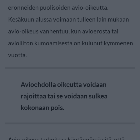
eronneiden puolisoiden avio-oikeutta.
Kesäkuun alussa voimaan tulleen lain mukaan
avio-oikeus vanhentuu, kun avioerosta tai
avioliiton kumoamisesta on kulunut kymmenen
vuotta.
Avioehdolla oikeutta voidaan
rajoittaa tai se voidaan sulkea
kokonaan pois.
Avio-oikeus tarkoittaa käytännössä sitä, että