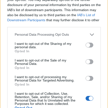
Voit lisätä Staran Googlen ensisijaiseksi
disclosure of your personal information by third parties on the
IAB’s list of downstream participants. This information may
lähteeksi
klikkaamalla tästä
ja ruksittamalla
also be disclosed by us to third parties on the
IAB’s List of
Downstream Participants
that may further disclose it to other
laatikon. Voit myös lukea lisää tähän artikkeliin
third parties.
liittyvistä teemoista ja aiheista, kuten
avioero
,
Personal Data Processing Opt Outs
avioliitto
,
aviopari
,
hääkakku
,
hääpuku
,
häät
tai
I want to opt-out of the Sharing of my
personal data.
laajemmin samasta aihealueesta
Lifestyle
-
Opted In
osioistamme.
I want to opt-out of the Sale of my
Personal Data.
Opted In
Ilmoita virheestä
·
Tietoa meistä
·
Toimitusperiaatteet
I want to opt-out of processing my
Personal Data for Targeted Advertising.
Opted In
I want to opt-out of Collection, Use,
Retention, Sale, and/or Sharing of my
Personal Data that Is Unrelated with the
Purposes for which it was collected.
Opted Out