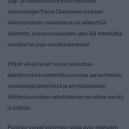
Digi- ja väestötietoviraston johtavan
asiantuntijan Paula Ojaniemen mukaan
lakimuutoksen tavoitteena on selkeyttää
tilanteita, joissa omaisuuden jako jää tekemättä
vuosiksi tai jopa vuosikymmeniksi.
Pitkät viivästykset voivat aiheuttaa
epäselvyyksiä esimerkiksi uusissa parisuhteissa,
omaisuusjärjestelyissä ja perintöasioissa.
Näiden kuvioiden selvittäminen on aikaa vievää
ja kallista.
Puolisot voivat kuitenkin sopia avio-oikeuden