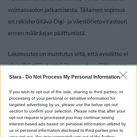
voimassaolon jatkamisesta. Tällainen sopimus
on rekisteröitävä Digi- ja väestötietovirastoon
ennen määräajan päättymistä.
Lakimuutos on muistutus siitä, että avioliitto ei
ole pelkästään tunteisiin perustuva liitto, vaan
myös merkittävä oikeudellinen sopimus. Siksi
Stara -
Do Not Process My Personal Information
tulevaisuuteen varautuminen kannattaa
If you wish to opt-out of the sale, sharing to third parties, or
processing of your personal or sensitive information for
aloittaa jo silloin, kun kaikki on hyvin.
targeted advertising by us, please use the below opt-out
section to confirm your selection. Please note that after your
opt-out request is processed you may continue seeing
Lähde:
Digi- ja väestötietovirasto
interest-based ads based on personal information utilized by
us or personal information disclosed to third parties prior to
your opt-out. You may separately opt-out of the further