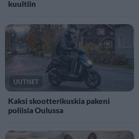
kuultiin
UUTISET
Kaksi skootterikuskia pakeni
poliisia Oulussa