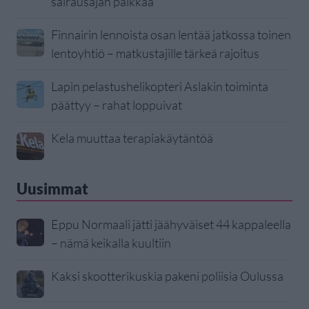
sairausajan palkkaa
Finnairin lennoista osan lentää jatkossa toinen
lentoyhtiö – matkustajille tärkeä rajoitus
Lapin pelastushelikopteri Aslakin toiminta
päättyy – rahat loppuivat
Kela muuttaa terapiakäytäntöä
Uusimmat
Eppu Normaali jätti jäähyväiset 44 kappaleella
– nämä keikalla kuultiin
Kaksi skootterikuskia pakeni poliisia Oulussa