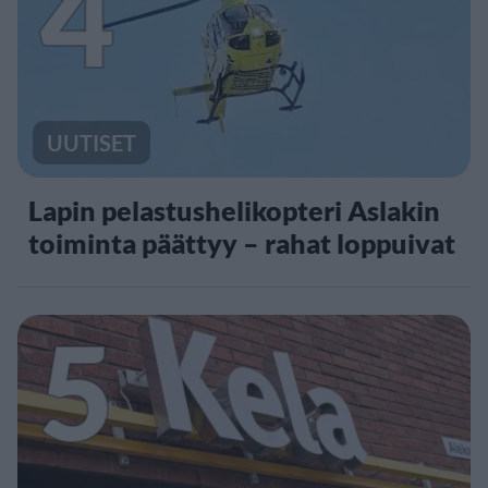
4
UUTISET
Lapin pelastushelikopteri Aslakin
toiminta päättyy – rahat loppuivat
5