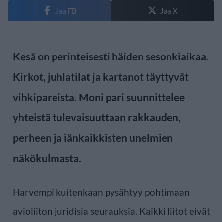
Jaa FB
Jaa X
Kesä on perinteisesti häiden sesonkiaikaa.
Kirkot, juhlatilat ja kartanot täyttyvät
vihkipareista. Moni pari suunnittelee
yhteistä tulevaisuuttaan rakkauden,
perheen ja iänkaikkisten unelmien
näkökulmasta.
Harvempi kuitenkaan pysähtyy pohtimaan
avioliiton juridisia seurauksia. Kaikki liitot eivät