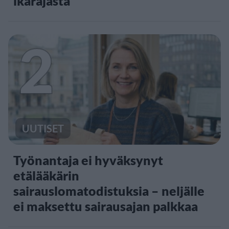
ikärajasta
2
UUTISET
Työnantaja ei hyväksynyt
etälääkärin
sairauslomatodistuksia – neljälle
ei maksettu sairausajan palkkaa