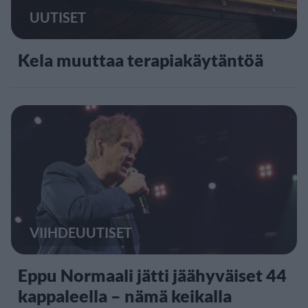
UUTISET
Kela muuttaa terapiakäytäntöä
VIIHDEUUTISET
Eppu Normaali jätti jäähyväiset 44
kappaleella – nämä keikalla