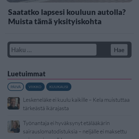
Saatatko lapsesi kouluun autolla?
Muista tämä yksityiskohta
Luetuimmat
PÄIVÄ
VIIKKO
KUUKAUSI
Leskeneläke ei kuulu kaikille – Kela muistuttaa
tärkeästä ikärajasta
Työnantaja ei hyväksynyt etälääkärin
sairauslomatodistuksia – neljälle ei maksettu