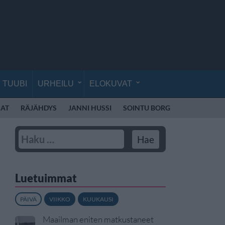
TUUBI
URHEILU
ELOKUVAT
AT
RÄJÄHDYS
JANNI HUSSI
SOINTU BORG
KYLIE MINO
Luetuimmat
PÄIVÄ
VIIKKO
KUUKAUSI
Maailman eniten matkustaneet