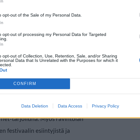
In
o opt-out of the Sale of my Personal Data.
In
ssä ovat myös Diandra, Mikael
to opt-out of processing my Personal Data for Targeted
d, Elastinen ja Vesala.
ing.
In
stivaalialue sijaitsee Ikaalinen
o opt-out of Collection, Use, Retention, Sale, and/or Sharing
ersonal Data that Is Unrelated with the Purposes for which it
lected.
Out
uksen laadukkaammin, sillä
CONFIRM
ammat puitteet nauttia
attu koko ravintola Kyrös.
Data Deletion
Data Access
Privacy Policy
ffet-tarjoiluna. Myös ravintolan
n festivaalin esiintyjistä ja