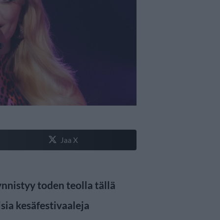
Jaa X
nistyy toden teolla tällä
sia kesäfestivaaleja