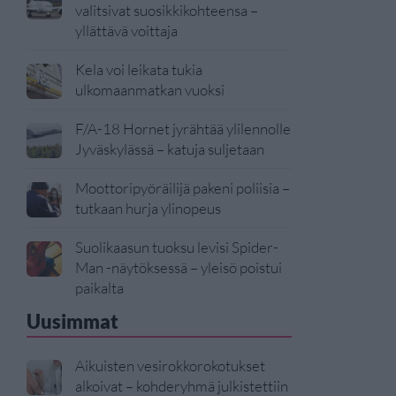
valitsivat suosikkikohteensa –
yllättävä voittaja
Kela voi leikata tukia
ulkomaanmatkan vuoksi
F/A-18 Hornet jyrähtää ylilennolle
Jyväskylässä – katuja suljetaan
Moottoripyöräilijä pakeni poliisia –
tutkaan hurja ylinopeus
Suolikaasun tuoksu levisi Spider-
Man -näytöksessä – yleisö poistui
paikalta
Uusimmat
Aikuisten vesirokkorokotukset
alkoivat – kohderyhmä julkistettiin