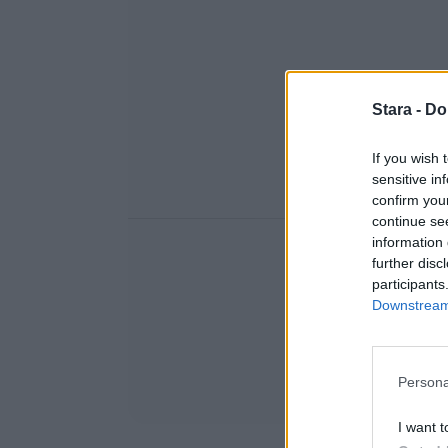
Stara -
Do
If you wish 
sensitive in
confirm you
continue se
information 
further disc
participants
Downstream 
Persona
I want t