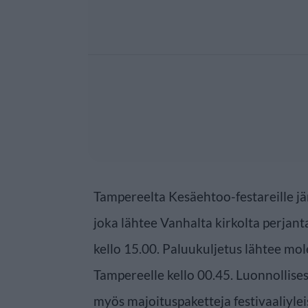
Tampereelta Kesäehtoo-festareille jä
joka lähtee Vanhalta kirkolta perjant
kello 15.00. Paluukuljetus lähtee mol
Tampereelle kello 00.45. Luonnollisest
myös majoituspaketteja festivaaliyleis