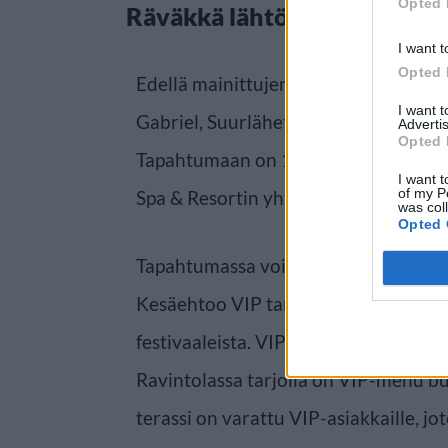
Opted 
Räväkkä lähtö festarikesään
I want t
Opted 
Edellä mainittujen lisäksi esiintymä
I want 
Gabriel, Suurlähettiläät, Ressu Redfor
Advertis
Opted 
Tapahtumaan on 18 vuoden ikäraja. Fe
I want t
of my P
Spa & Resortin yhteydessä.
was col
Opted 
Tapahtumassa voi juhlia myös aavist
Kesäehtoo VIP tarjoaa tavallista upe
festivaaleista. VIP-asiakkaille on var
Ravintolassa tarjolla on VIP-menu bu
terassi on varattu VIP-asiakkaille, jote