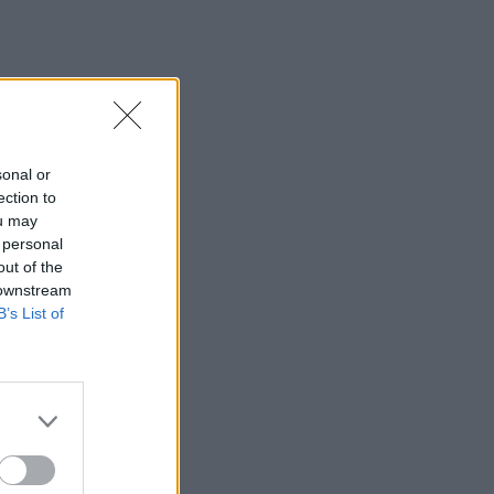
sonal or
ection to
ou may
 personal
out of the
 downstream
B’s List of