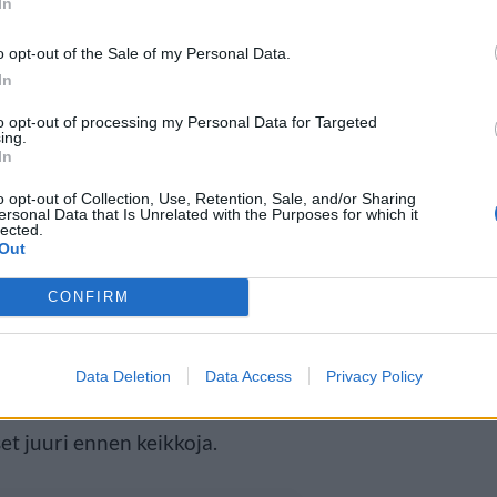
In
o opt-out of the Sale of my Personal Data.
In
to opt-out of processing my Personal Data for Targeted
ing.
In
o opt-out of Collection, Use, Retention, Sale, and/or Sharing
ersonal Data that Is Unrelated with the Purposes for which it
lected.
oppuna starttaa kesän keikat! Mä
Out
Matula kysyi videonsa yhteydessä.
CONFIRM
kkoon miltä Nellin tulevien
Data Deletion
Data Access
Privacy Policy
tämään kesän keikoilla. Myös
et juuri ennen keikkoja.