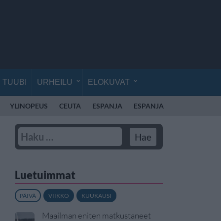
TUUBI
URHEILU
ELOKUVAT
YLINOPEUS
CEUTA
ESPANJA
ESPANJA
Luetuimmat
PÄIVÄ
VIIKKO
KUUKAUSI
Maailman eniten matkustaneet