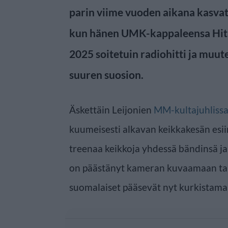
parin viime vuoden aikana kasvat
kun hänen UMK-kappaleensa Hit
2025 soitetuin radiohitti ja muut
suuren suosion.
Äskettäin Leijonien
MM-kultajuhlissa
kuumeisesti alkavan keikkakesän esiin
treenaa keikkoja yhdessä bändinsä ja 
on päästänyt kameran kuvaamaan tans
suomalaiset pääsevät nyt kurkistama