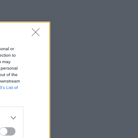
sonal or
ection to
ou may
 personal
out of the
 downstream
B’s List of