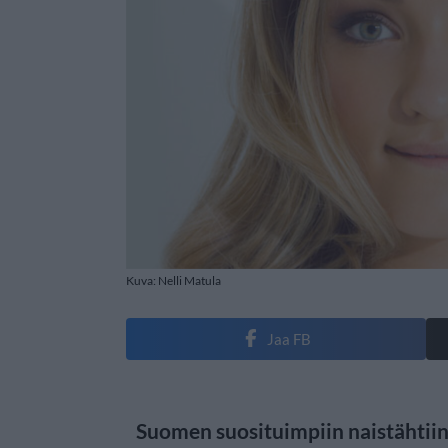
Kuva: Nelli Matula
Jaa FB
Suomen suosituimpiin naistähtiin