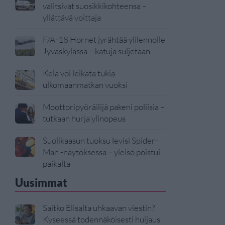
valitsivat suosikkikohteensa –
yllättävä voittaja
F/A-18 Hornet jyrähtää ylilennolle
Jyväskylässä – katuja suljetaan
Kela voi leikata tukia
ulkomaanmatkan vuoksi
Moottoripyöräilijä pakeni poliisia –
tutkaan hurja ylinopeus
Suolikaasun tuoksu levisi Spider-
Man -näytöksessä – yleisö poistui
paikalta
Uusimmat
Saitko Elisalta uhkaavan viestin?
Kyseessä todennäköisesti huijaus