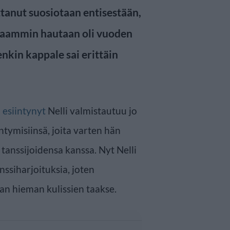
tanut suosiotaan entisestään,
aammin hautaan oli vuoden
enkin kappale sai erittäin
 esiintynyt
Nelli valmistautuu jo
tymisiinsä, joita varten hän
tanssijoidensa kanssa. Nyt Nelli
siharjoituksia, joten
an hieman kulissien taakse.