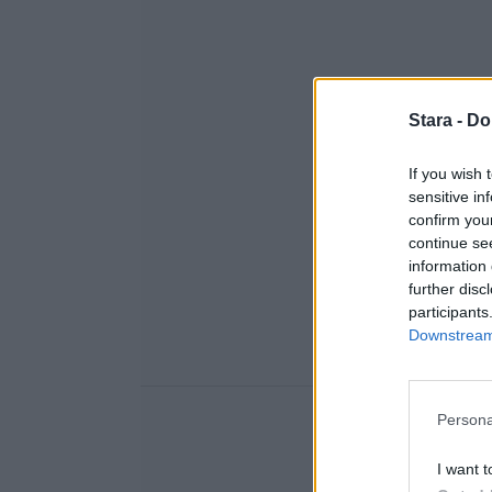
Stara -
Do
If you wish 
sensitive in
confirm you
continue se
information 
further disc
participants
Downstream 
Persona
I want t