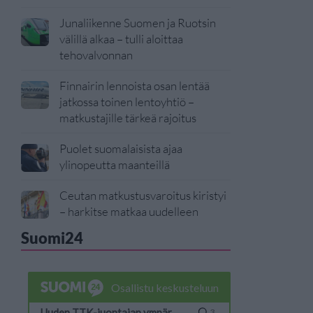
Junaliikenne Suomen ja Ruotsin
välillä alkaa – tulli aloittaa
tehovalvonnan
Finnairin lennoista osan lentää
jatkossa toinen lentoyhtiö –
matkustajille tärkeä rajoitus
Puolet suomalaisista ajaa
ylinopeutta maanteillä
Ceutan matkustusvaroitus kiristyi
– harkitse matkaa uudelleen
Suomi24