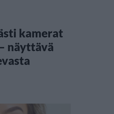
ästi kamerat
 – näyttävä
evasta