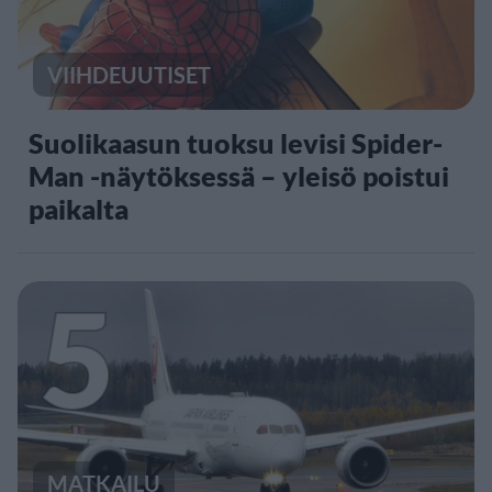
VIIHDEUUTISET
Suolikaasun tuoksu levisi Spider-
Man -näytöksessä – yleisö poistui
paikalta
5
MATKAILU