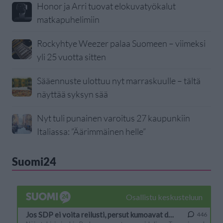
Honor ja Arri tuovat elokuvatyökalut
matkapuhelimiin
Rockyhtye Weezer palaa Suomeen – viimeksi
yli 25 vuotta sitten
Sääennuste ulottuu nyt marraskuulle – tältä
näyttää syksyn sää
Nyt tuli punainen varoitus 27 kaupunkiin
Italiassa: ”Äärimmäinen helle”
Suomi24