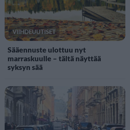
VIIHDEUUTISET
Sääennuste ulottuu nyt
marraskuulle – tältä näyttää
syksyn sää