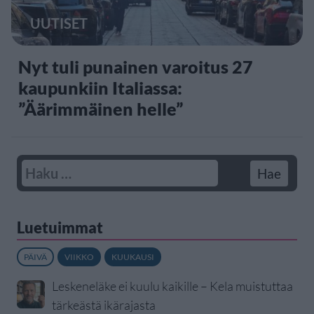
UUTISET
Nyt tuli punainen varoitus 27
kaupunkiin Italiassa:
”Äärimmäinen helle”
Luetuimmat
PÄIVÄ
VIIKKO
KUUKAUSI
Leskeneläke ei kuulu kaikille – Kela muistuttaa
tärkeästä ikärajasta