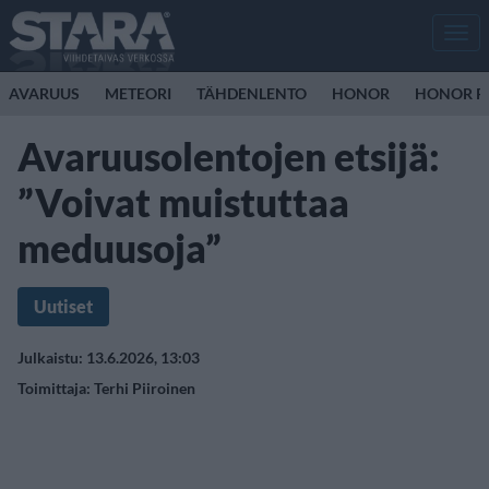
Men
AVARUUS
METEORI
TÄHDENLENTO
HONOR
HONOR R
Avaruusolentojen etsijä:
”Voivat muistuttaa
meduusoja”
Uutiset
Julkaistu: 13.6.2026, 13:03
Toimittaja:
Terhi Piiroinen