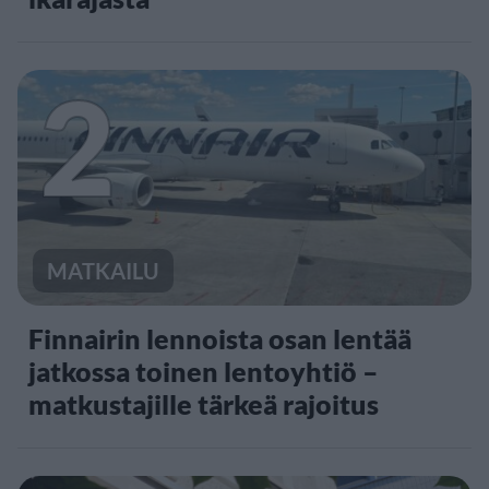
2
MATKAILU
Finnairin lennoista osan lentää
jatkossa toinen lentoyhtiö –
matkustajille tärkeä rajoitus