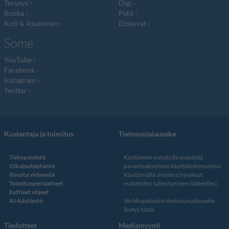
Terveys
Digi
Ruoka
Pelit
Koti & Asuminen
Elokuvat
Some
YouTube
Facebook
Instagram
Twitter
Kustantaja ja toimitus
Tietosuojalauseke
Tietoa meistä
Käytämme sivustolla evästeitä
Oikaisukäytäntö
parantaaksemme käyttökokemustasi.
Ilmoita virheestä
Käyttämällä sivustoa hyväksyt
Toimitusperiaatteet
evästeiden tallentamisen laitteellesi.
Eettiset ohjeet
AI-käytäntö
Verkkopalvelun
tiedosuojalauseke
löytyy tästä
.
Tiedotteet
Mediamyynti