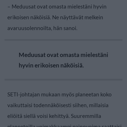
– Meduusat ovat omasta mielestäni hyvin
erikoisen näköisiä. Ne näyttävät melkein
avaruusolennoilta, hän sanoi.
Meduusat ovat omasta mielestäni
hyvin erikoisen näköisiä.
SETI-johtajan mukaan myös planeetan koko
vaikuttaisi todennäköisesti siihen, millaisia
eliöitä siellä voisi kehittyä. Suuremmilla
planeetoilla voimakkaampi painovoima saattaisi