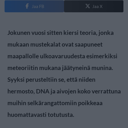
Jaa FB
Jaa X
Jokunen vuosi sitten kiersi teoria, jonka
mukaan mustekalat ovat saapuneet
maapallolle ulkoavaruudesta esimerkiksi
meteoriitin mukana jäätyneinä munina.
Syyksi perusteltiin se, että niiden
hermosto, DNA ja aivojen koko verrattuna
muihin selkärangattomiin poikkeaa
huomattavasti totutusta.