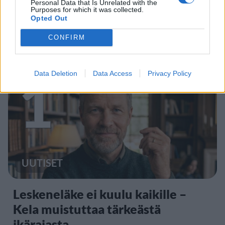
Personal Data that Is Unrelated with the
Purposes for which it was collected.
Opted Out
CONFIRM
Staran luetuimmat
1
Data Deletion
Data Access
Privacy Policy
UUTISET
Leskeneläke ei kuulu kaikille –
Kela muistuttaa tärkeästä
ikärajasta