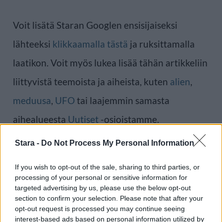
Voit lisätä Staran Googlen ensisijaiseksi
lähteeksi
klikkaamalla tästä
ja ruksittamalla
laatikon. Voit myös lukea lisää tähän artikkeliin
liittyvistä teemoista ja aiheista, kuten
alien
,
meduusa
,
UFO
tai laajemmin samasta
aihealueesta
Uutiset
-osioistamme.
Stara -
Do Not Process My Personal Information
Ilmoita virheestä
·
Tietoa meistä
·
Toimitusperiaatteet
If you wish to opt-out of the sale, sharing to third parties, or
processing of your personal or sensitive information for
targeted advertising by us, please use the below opt-out
section to confirm your selection. Please note that after your
opt-out request is processed you may continue seeing
interest-based ads based on personal information utilized by