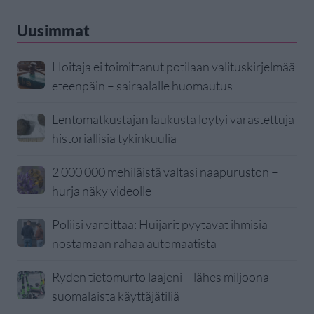
Uusimmat
Hoitaja ei toimittanut potilaan valituskirjelmää
eteenpäin – sairaalalle huomautus
Lentomatkustajan laukusta löytyi varastettuja
historiallisia tykinkuulia
2 000 000 mehiläistä valtasi naapuruston –
hurja näky videolle
Poliisi varoittaa: Huijarit pyytävät ihmisiä
nostamaan rahaa automaatista
Ryden tietomurto laajeni – lähes miljoona
suomalaista käyttäjätiliä