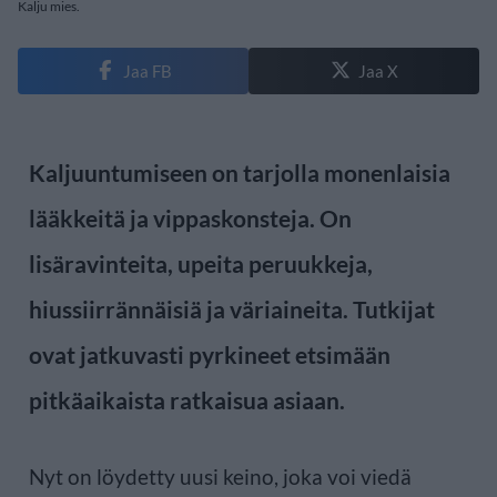
Kalju mies.
Jaa FB
Jaa X
Kaljuuntumiseen on tarjolla monenlaisia
lääkkeitä ja vippaskonsteja. On
lisäravinteita, upeita peruukkeja,
hiussiirrännäisiä ja väriaineita. Tutkijat
ovat jatkuvasti pyrkineet etsimään
pitkäaikaista ratkaisua asiaan.
Nyt on löydetty uusi keino, joka voi viedä