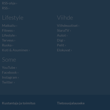
RSS-ohje
RSS
Lifestyle
Viihde
Matkailu
Viihdeuutiset
Fitness
StaraTV
Lifestyle
Autot
Terveys
Digi
Ruoka
Pelit
Koti & Asuminen
Elokuvat
Some
YouTube
Facebook
Instagram
Twitter
Kustantaja ja toimitus
Tietosuojalauseke