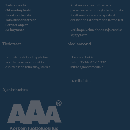
Tietoa meistä
Käytämme sivustolla evästeitä
Oikaisukäytäntö
parantaaksemme käyttökokemustasi.
Ilmoita virheestä
Käyttämällä sivustoa hyväksyt
Toimitusperiaatteet
evästeiden tallentamisen laitteellesi.
Eettiset ohjeet
AI-käytäntö
Verkkopalvelun
tiedosuojalauseke
löytyy tästä
.
Tiedotteet
Mediamyynti
Lehdistötiedotteet pyydetään
Nostemedia Oy
lähettämään sähköpostitse
Puh. +358 40 356 1332
osoitteeseen
toimitus@stara.fi
mikael@nostemedia.fi
Mediatiedot
Ajankohtaista