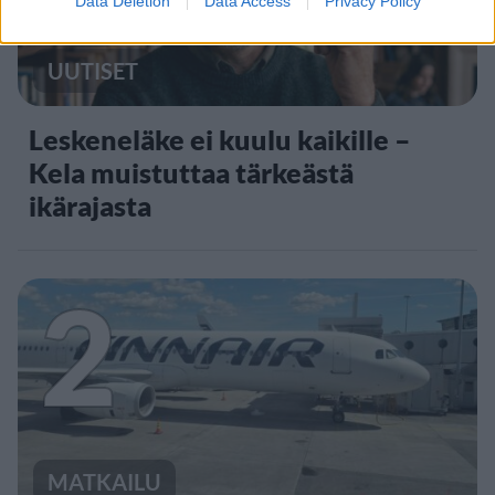
Data Deletion
Data Access
Privacy Policy
UUTISET
Leskeneläke ei kuulu kaikille –
Kela muistuttaa tärkeästä
ikärajasta
2
MATKAILU