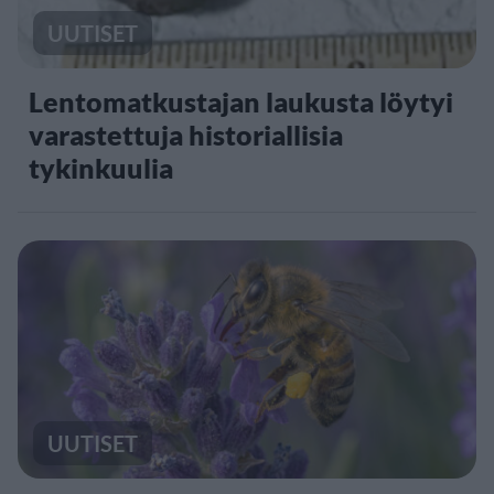
UUTISET
Lentomatkustajan laukusta löytyi
varastettuja historiallisia
tykinkuulia
UUTISET