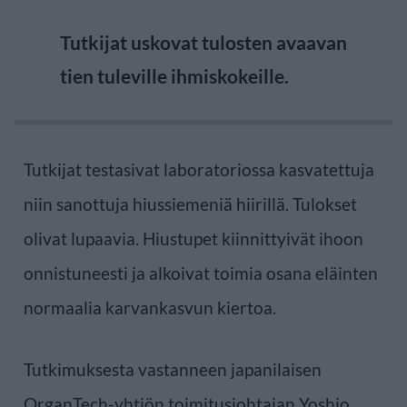
Tutkijat uskovat tulosten avaavan
tien tuleville ihmiskokeille.
Tutkijat testasivat laboratoriossa kasvatettuja
niin sanottuja hiussiemeniä hiirillä. Tulokset
olivat lupaavia. Hiustupet kiinnittyivät ihoon
onnistuneesti ja alkoivat toimia osana eläinten
normaalia karvankasvun kiertoa.
Tutkimuksesta vastanneen japanilaisen
OrganTech-yhtiön toimitusjohtajan Yoshio