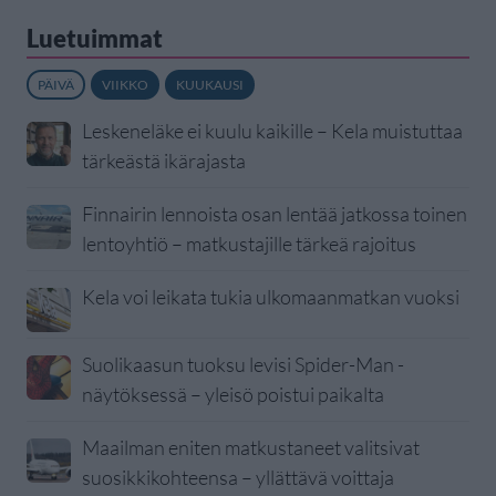
Luetuimmat
PÄIVÄ
VIIKKO
KUUKAUSI
Leskeneläke ei kuulu kaikille – Kela muistuttaa
tärkeästä ikärajasta
Finnairin lennoista osan lentää jatkossa toinen
lentoyhtiö – matkustajille tärkeä rajoitus
Kela voi leikata tukia ulkomaanmatkan vuoksi
Suolikaasun tuoksu levisi Spider-Man -
näytöksessä – yleisö poistui paikalta
Maailman eniten matkustaneet valitsivat
suosikkikohteensa – yllättävä voittaja