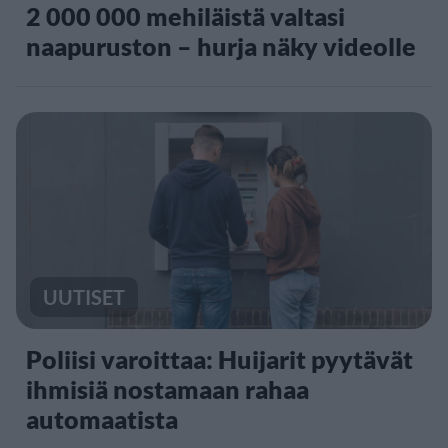
2 000 000 mehiläistä valtasi
naapuruston – hurja näky videolle
UUTISET
Poliisi varoittaa: Huijarit pyytävät
ihmisiä nostamaan rahaa
automaatista