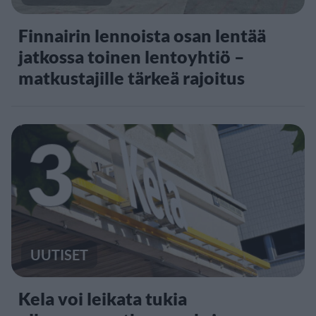
Finnairin lennoista osan lentää
jatkossa toinen lentoyhtiö –
matkustajille tärkeä rajoitus
3
UUTISET
Kela voi leikata tukia