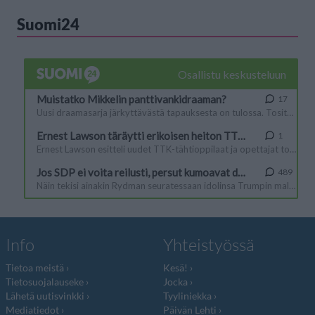
Suomi24
Info
Yhteistyössä
Tietoa meistä
Kesä!
Tietosuojalauseke
Jocka
Lähetä uutisvinkki
Tyyliniekka
Mediatiedot
Päivän Lehti