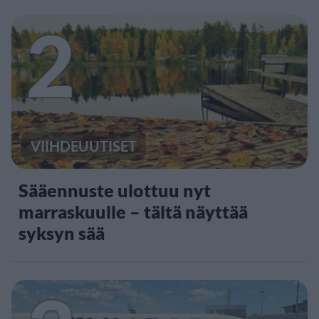
2
VIIHDEUUTISET
Sääennuste ulottuu nyt
marraskuulle – tältä näyttää
syksyn sää