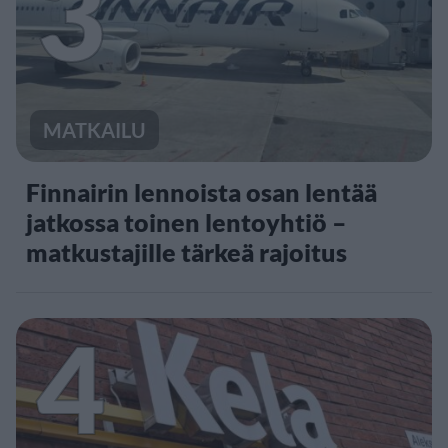
3
MATKAILU
Finnairin lennoista osan lentää
jatkossa toinen lentoyhtiö –
matkustajille tärkeä rajoitus
4