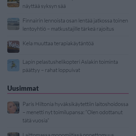
näyttää syksyn sää
Finnairin lennoista osan lentää jatkossa toinen
lentoyhtiö – matkustajille tärkeä rajoitus
Kela muuttaa terapiakäytäntöä
Lapin pelastushelikopteri Aslakin toiminta
päättyy – rahat loppuivat
Uusimmat
Paris Hiltonia hyväksikäytettiin laitoshoidossa
– menetti nyt toimilupansa: ”Olen odottanut
tätä vuosia”
Laittomassa mopomiitissä onnettomuus