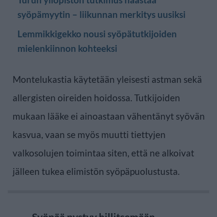
syöpämyytin – liikunnan merkitys uusiksi
Lemmikkigekko nousi syöpätutkijoiden
mielenkiinnon kohteeksi
Montelukastia käytetään yleisesti astman sekä
allergisten oireiden hoidossa. Tutkijoiden
mukaan lääke ei ainoastaan vähentänyt syövän
kasvua, vaan se myös muutti tiettyjen
valkosolujen toimintaa siten, että ne alkoivat
jälleen tukea elimistön syöpäpuolustusta.
Syöpää pystyy hillitsemään