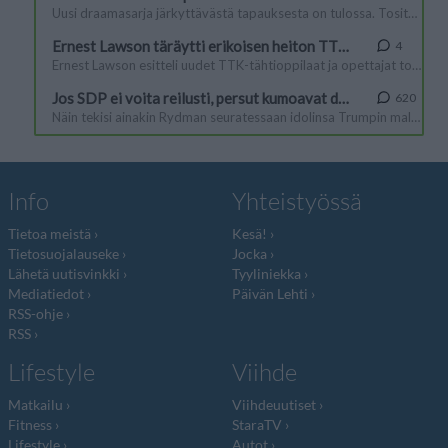
Info
Yhteistyössä
Tietoa meistä
Kesä!
Tietosuojalauseke
Jocka
Lähetä uutisvinkki
Tyyliniekka
Mediatiedot
Päivän Lehti
RSS-ohje
RSS
Lifestyle
Viihde
Matkailu
Viihdeuutiset
Fitness
StaraTV
Lifestyle
Autot