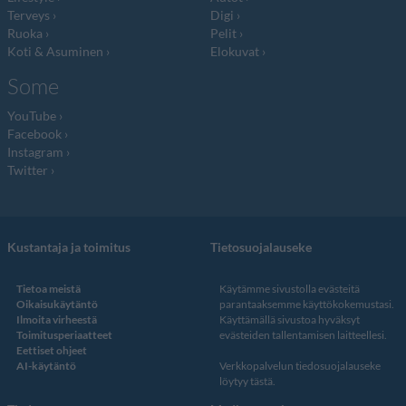
Terveys
Digi
Ruoka
Pelit
Koti & Asuminen
Elokuvat
Some
YouTube
Facebook
Instagram
Twitter
Kustantaja ja toimitus
Tietosuojalauseke
Tietoa meistä
Käytämme sivustolla evästeitä
Oikaisukäytäntö
parantaaksemme käyttökokemustasi.
Ilmoita virheestä
Käyttämällä sivustoa hyväksyt
Toimitusperiaatteet
evästeiden tallentamisen laitteellesi.
Eettiset ohjeet
AI-käytäntö
Verkkopalvelun
tiedosuojalauseke
löytyy tästä
.