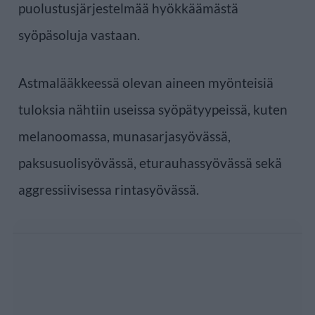
puolustusjärjestelmää hyökkäämästä
syöpäsoluja vastaan.
Astmalääkkeessä olevan aineen myönteisiä
tuloksia nähtiin useissa syöpätyypeissä, kuten
melanoomassa, munasarjasyövässä,
paksusuolisyövässä, eturauhassyövässä sekä
aggressiivisessa rintasyövässä.