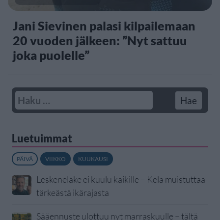
Jani Sievinen palasi kilpailemaan
20 vuoden jälkeen: ”Nyt sattuu
joka puolelle”
Luetuimmat
PÄIVÄ
VIIKKO
KUUKAUSI
Leskeneläke ei kuulu kaikille – Kela muistuttaa
tärkeästä ikärajasta
Sääennuste ulottuu nyt marraskuulle – tältä