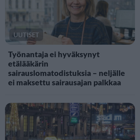
UUTISET
Työnantaja ei hyväksynyt
etälääkärin
sairauslomatodistuksia – neljälle
ei maksettu sairausajan palkkaa