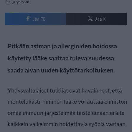
Tutkija työssään
Jaa FB
Jaa X
Pitkään astman ja allergioiden hoidossa
käytetty lääke saattaa tulevaisuudessa
saada aivan uuden käyttötarkoituksen.
Yhdysvaltalaiset tutkijat ovat havainneet, että
montelukasti-niminen lääke voi auttaa elimistön
omaa immuunijärjestelmää taistelemaan eräitä
kaikkein vaikeimmin hoidettavia syöpiä vastaan.