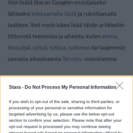
Voit lisätä Staran Googlen ensisijaiseksi
lähteeksi
klikkaamalla tästä
ja ruksittamalla
laatikon. Voit myös lukea lisää tähän artikkeliin
liittyvistä teemoista ja aiheista, kuten
astma
,
ihosyöpä
,
syöpä
,
tutkija
,
tutkimus
tai laajemmin
samasta aihealueesta
Terveys
-osioistamme.
Ilmoita virheestä
·
Tietoa meistä
·
Toimitusperiaatteet
Stara -
Do Not Process My Personal Information
If you wish to opt-out of the sale, sharing to third parties, or
processing of your personal or sensitive information for
targeted advertising by us, please use the below opt-out
section to confirm your selection. Please note that after your
opt-out request is processed you may continue seeing
interest-based ads based on personal information utilized by