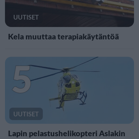
UUTISET
Kela muuttaa terapiakäytäntöä
5
UUTISET
Lapin pelastushelikopteri Aslakin