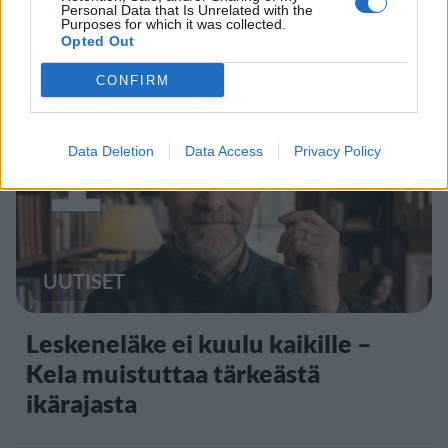
Personal Data that Is Unrelated with the
Purposes for which it was collected.
Opted Out
Staran luetuimmat
CONFIRM
1
Data Deletion
Data Access
Privacy Policy
UUTISET
Leskeneläke ei kuulu kaikille –
Kela muistuttaa tärkeästä
ikärajasta