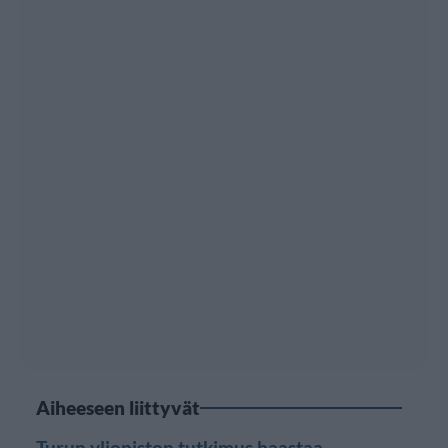
Aiheeseen liittyvät
Turun yliopiston tutkimus haastaa