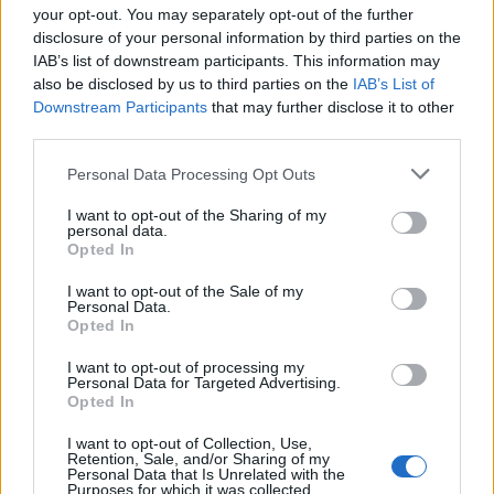
your opt-out. You may separately opt-out of the further
disclosure of your personal information by third parties on the
Voit lisätä Staran Googlen ensisijaiseksi
IAB’s list of downstream participants. This information may
also be disclosed by us to third parties on the
IAB’s List of
lähteeksi
klikkaamalla tästä
ja ruksittamalla
Downstream Participants
that may further disclose it to other
third parties.
laatikon. Voit myös lukea lisää tähän artikkeliin
Personal Data Processing Opt Outs
liittyvistä teemoista ja aiheista, kuten
I want to opt-out of the Sharing of my
ilmavoimat
,
Learjet
tai laajemmin samasta
personal data.
Opted In
aihealueesta
Viihdeuutiset
-osioistamme.
I want to opt-out of the Sale of my
Personal Data.
Opted In
Ilmoita virheestä
·
Tietoa meistä
·
Toimitusperiaatteet
I want to opt-out of processing my
Personal Data for Targeted Advertising.
Opted In
I want to opt-out of Collection, Use,
Retention, Sale, and/or Sharing of my
Personal Data that Is Unrelated with the
Purposes for which it was collected.