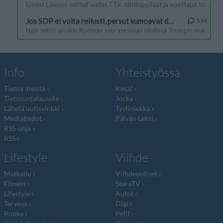
Info
Yhteistyössä
Tietoa meistä
Kesä!
Tietosuojalauseke
Jocka
Lähetä uutisvinkki
Tyyliniekka
Mediatiedot
Päivän Lehti
RSS-ohje
RSS
Lifestyle
Viihde
Matkailu
Viihdeuutiset
Fitness
StaraTV
Lifestyle
Autot
Terveys
Digi
Ruoka
Pelit