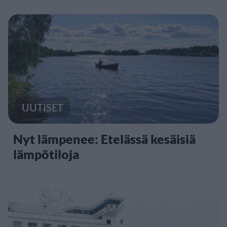
UUTISET
Nyt lämpenee: Etelässä kesäisiä
lämpötiloja