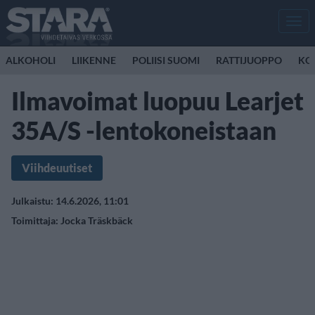
Men
ALKOHOLI
LIIKENNE
POLIISI SUOMI
RATTIJUOPPO
KO
Ilmavoimat luopuu Learjet
35A/S -lentokoneistaan
Viihdeuutiset
Julkaistu: 14.6.2026, 11:01
Toimittaja:
Jocka Träskbäck