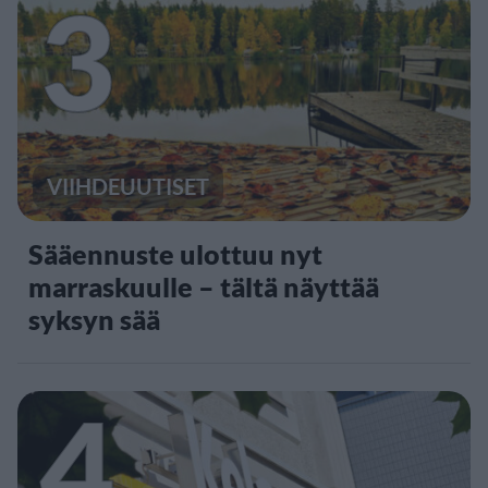
3
VIIHDEUUTISET
Sääennuste ulottuu nyt
marraskuulle – tältä näyttää
syksyn sää
4