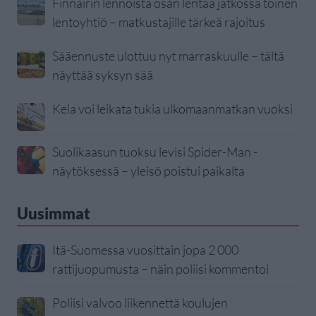
Finnairin lennoista osan lentää jatkossa toinen
lentoyhtiö – matkustajille tärkeä rajoitus
Sääennuste ulottuu nyt marraskuulle – tältä
näyttää syksyn sää
Kela voi leikata tukia ulkomaanmatkan vuoksi
Suolikaasun tuoksu levisi Spider-Man -
näytöksessä – yleisö poistui paikalta
Uusimmat
Itä-Suomessa vuosittain jopa 2 000
rattijuopumusta – näin poliisi kommentoi
Poliisi valvoo liikennettä koulujen