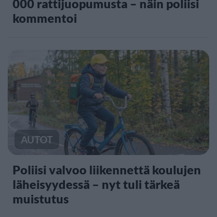
000 rattijuopumusta – näin poliisi
kommentoi
AUTOT
Poliisi valvoo liikennettä koulujen
läheisyydessä – nyt tuli tärkeä
muistutus