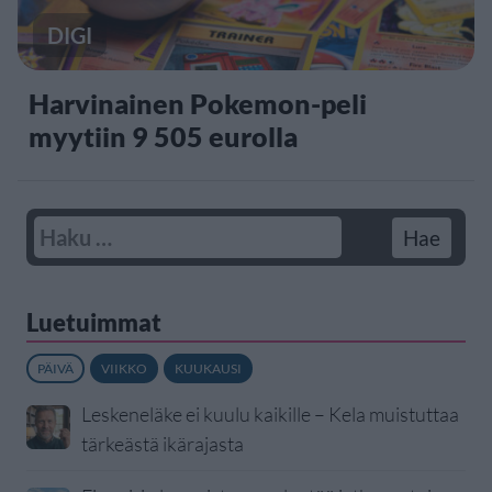
DIGI
Harvinainen Pokemon-peli
myytiin 9 505 eurolla
Luetuimmat
PÄIVÄ
VIIKKO
KUUKAUSI
Leskeneläke ei kuulu kaikille – Kela muistuttaa
tärkeästä ikärajasta