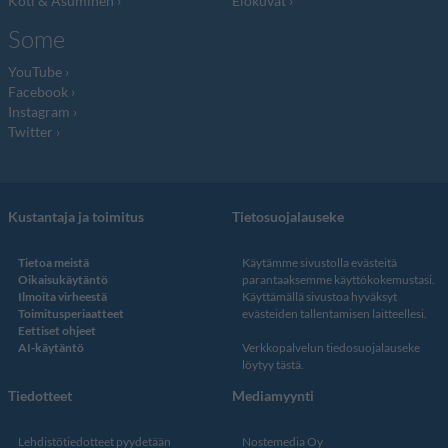
Koti & Asuminen
Elokuvat
Some
YouTube
Facebook
Instagram
Twitter
Kustantaja ja toimitus
Tietosuojalauseke
Tietoa meistä
Käytämme sivustolla evästeitä
Oikaisukäytäntö
parantaaksemme käyttökokemustasi.
Ilmoita virheestä
Käyttämällä sivustoa hyväksyt
Toimitusperiaatteet
evästeiden tallentamisen laitteellesi.
Eettiset ohjeet
AI-käytäntö
Verkkopalvelun
tiedosuojalauseke
löytyy tästä
.
Tiedotteet
Mediamyynti
Lehdistötiedotteet pyydetään
Nostemedia Oy