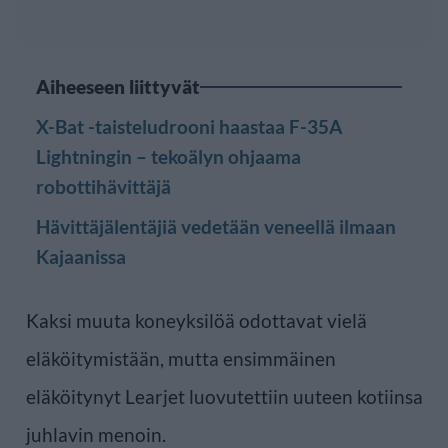
Aiheeseen liittyvät
X-Bat -taisteludrooni haastaa F-35A
Lightningin – tekoälyn ohjaama
robottihävittäjä
Hävittäjälentäjiä vedetään veneellä ilmaan
Kajaanissa
Kaksi muuta koneyksilöä odottavat vielä
eläköitymistään, mutta ensimmäinen
eläköitynyt Learjet luovutettiin uuteen kotiinsa
juhlavin menoin.