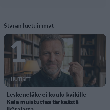
Staran luetuimmat
1
UUTISET
Leskeneläke ei kuulu kaikille –
Kela muistuttaa tärkeästä
ikärajasta