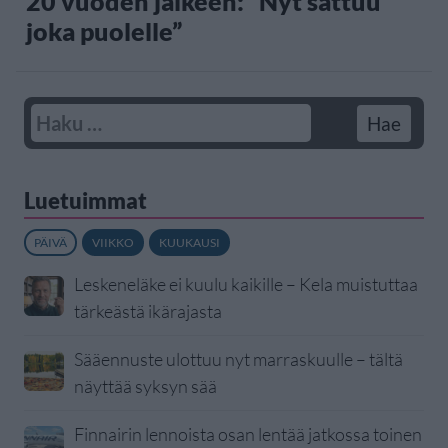
20 vuoden jälkeen: ”Nyt sattuu
joka puolelle”
Luetuimmat
PÄIVÄ
VIIKKO
KUUKAUSI
Leskeneläke ei kuulu kaikille – Kela muistuttaa
tärkeästä ikärajasta
Sääennuste ulottuu nyt marraskuulle – tältä
näyttää syksyn sää
Finnairin lennoista osan lentää jatkossa toinen