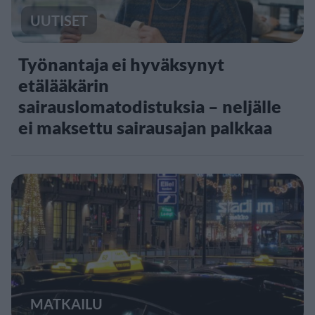
UUTISET
Työnantaja ei hyväksynyt
etälääkärin
sairauslomatodistuksia – neljälle
ei maksettu sairausajan palkkaa
MATKAILU