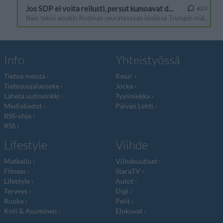
Info
Yhteistyössä
Tietoa meistä
Kesä!
Tietosuojalauseke
Jocka
Lähetä uutisvinkki
Tyyliniekka
Mediatiedot
Päivän Lehti
RSS-ohje
RSS
Lifestyle
Viihde
Matkailu
Viihdeuutiset
Fitness
StaraTV
Lifestyle
Autot
Terveys
Digi
Ruoka
Pelit
Koti & Asuminen
Elokuvat