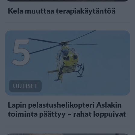
Kela muuttaa terapiakäytäntöä
5
UUTISET
Lapin pelastushelikopteri Aslakin
toiminta päättyy – rahat loppuivat