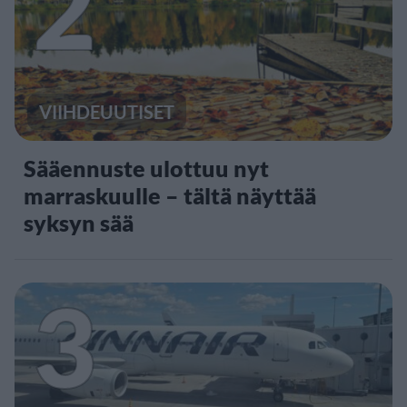
2
VIIHDEUUTISET
Sääennuste ulottuu nyt
marraskuulle – tältä näyttää
syksyn sää
3