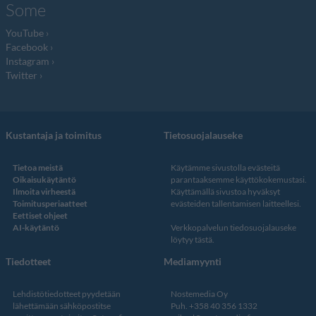
Some
YouTube
Facebook
Instagram
Twitter
Kustantaja ja toimitus
Tietosuojalauseke
Tietoa meistä
Käytämme sivustolla evästeitä
Oikaisukäytäntö
parantaaksemme käyttökokemustasi.
Ilmoita virheestä
Käyttämällä sivustoa hyväksyt
Toimitusperiaatteet
evästeiden tallentamisen laitteellesi.
Eettiset ohjeet
AI-käytäntö
Verkkopalvelun
tiedosuojalauseke
löytyy tästä
.
Tiedotteet
Mediamyynti
Lehdistötiedotteet pyydetään
Nostemedia Oy
lähettämään sähköpostitse
Puh. +358 40 356 1332