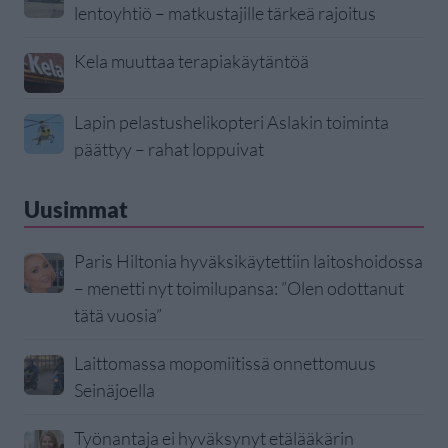
lentoyhtiö – matkustajille tärkeä rajoitus
Kela muuttaa terapiakäytäntöä
Lapin pelastushelikopteri Aslakin toiminta
päättyy – rahat loppuivat
Uusimmat
Paris Hiltonia hyväksikäytettiin laitoshoidossa
– menetti nyt toimilupansa: ”Olen odottanut
tätä vuosia”
Laittomassa mopomiitissä onnettomuus
Seinäjoella
Työnantaja ei hyväksynyt etälääkärin