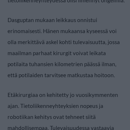
tietoliikenneyhteydessä olisi ilmennyt ongelmia.
Dasguptan mukaan leikkaus onnistui
erinomaisesti. Hänen mukaansa kyseessä voi
olla merkittävä askel kohti tulevaisuutta, jossa
maailman parhaat kirurgit voivat leikata
potilaita tuhansien kilometrien päässä ilman,
että potilaiden tarvitsee matkustaa hoitoon.
Etäkirurgiaa on kehitetty jo vuosikymmenten
ajan. Tietoliikenneyhteyksien nopeus ja
robotiikan kehitys ovat tehneet siitä
mahdollisempaa. Tulevaisuudessa vastaavia