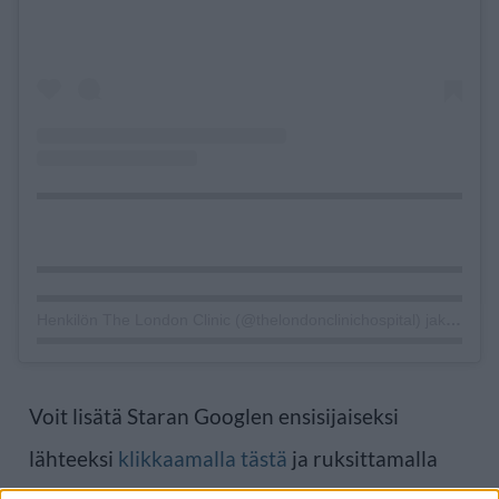
Henkilön The London Clinic (@thelondonclinichospital) jakama julkaisu
Voit lisätä Staran Googlen ensisijaiseksi
lähteeksi
klikkaamalla tästä
ja ruksittamalla