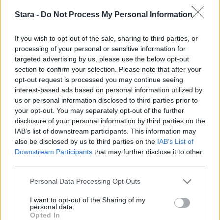
laatikon. Voit myös lukea lisää tähän artikkeliin
Stara -
Do Not Process My Personal Information
liittyvistä teemoista ja aiheista, kuten
leikkaus
tai laajemmin samasta aihealueesta
Terveys
-
If you wish to opt-out of the sale, sharing to third parties, or
processing of your personal or sensitive information for
osioistamme.
targeted advertising by us, please use the below opt-out
section to confirm your selection. Please note that after your
opt-out request is processed you may continue seeing
Ilmoita virheestä
·
Tietoa meistä
·
Toimitusperiaatteet
interest-based ads based on personal information utilized by
us or personal information disclosed to third parties prior to
your opt-out. You may separately opt-out of the further
disclosure of your personal information by third parties on the
IAB’s list of downstream participants. This information may
also be disclosed by us to third parties on the
IAB’s List of
Downstream Participants
that may further disclose it to other
third parties.
Personal Data Processing Opt Outs
I want to opt-out of the Sharing of my
personal data.
Opted In