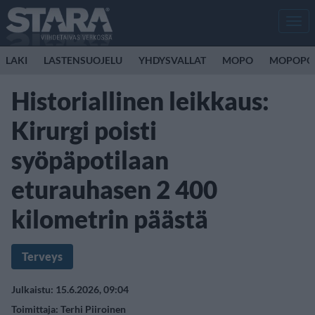
Men
LAKI
LASTENSUOJELU
YHDYSVALLAT
MOPO
MOPOPO
Historiallinen leikkaus:
Kirurgi poisti
syöpäpotilaan
eturauhasen 2 400
kilometrin päästä
Terveys
Julkaistu: 15.6.2026, 09:04
Toimittaja:
Terhi Piiroinen