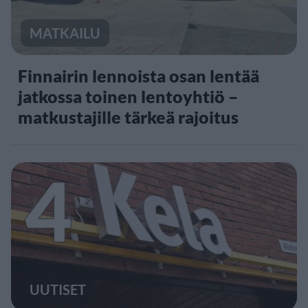
MATKAILU
Finnairin lennoista osan lentää
jatkossa toinen lentoyhtiö –
matkustajille tärkeä rajoitus
4
UUTISET