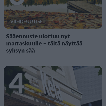
VIIHDEUUTISET
Sääennuste ulottuu nyt
marraskuulle – tältä näyttää
syksyn sää
4