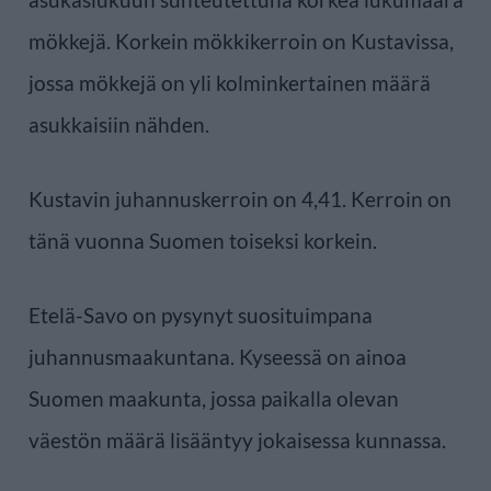
mökkejä. Korkein mökkikerroin on Kustavissa,
jossa mökkejä on yli kolminkertainen määrä
asukkaisiin nähden.
Kustavin juhannuskerroin on 4,41. Kerroin on
tänä vuonna Suomen toiseksi korkein.
Etelä-Savo on pysynyt suosituimpana
juhannusmaakuntana. Kyseessä on ainoa
Suomen maakunta, jossa paikalla olevan
väestön määrä lisääntyy jokaisessa kunnassa.