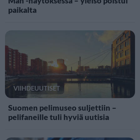
Man -näytöksessä – yleisö poistui
paikalta
VIIHDEUUTISET
Suomen pelimuseo suljettiin –
pelifaneille tuli hyviä uutisia