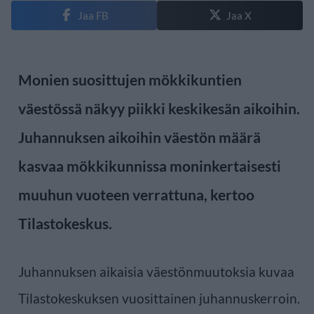
Jaa FB
Jaa X
Monien suosittujen mökkikuntien
väestössä näkyy piikki keskikesän aikoihin.
Juhannuksen aikoihin väestön määrä
kasvaa mökkikunnissa moninkertaisesti
muuhun vuoteen verrattuna, kertoo
Tilastokeskus.
Juhannuksen aikaisia väestönmuutoksia kuvaa
Tilastokeskuksen vuosittainen juhannuskerroin.