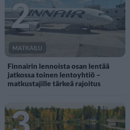
2
MATKAILU
Finnairin lennoista osan lentää
jatkossa toinen lentoyhtiö –
matkustajille tärkeä rajoitus
3