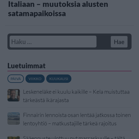
Italiaan – muutoksia alusten
satamapaikoissa
Luetuimmat
PÄIVÄ
VIIKKO
KUUKAUSI
Leskeneläke ei kuulu kaikille – Kela muistuttaa
tärkeästä ikärajasta
Finnairin lennoista osan lentää jatkossa toinen
lentoyhtiö – matkustajille tärkeä rajoitus
Sääennuste ulottuu nyt marraskuulle – tältä