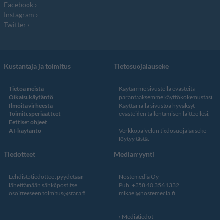
Facebook
Instagram
Twitter
Kustantaja ja toimitus
Tietosuojalauseke
Tietoa meistä
Käytämme sivustolla evästeitä
Oikaisukäytäntö
parantaaksemme käyttökokemustasi.
Ilmoita virheestä
Käyttämällä sivustoa hyväksyt
Toimitusperiaatteet
evästeiden tallentamisen laitteellesi.
Eettiset ohjeet
AI-käytäntö
Verkkopalvelun
tiedosuojalauseke
löytyy tästä
.
Tiedotteet
Mediamyynti
Lehdistötiedotteet pyydetään
Nostemedia Oy
lähettämään sähköpostitse
Puh. +358 40 356 1332
osoitteeseen
toimitus@stara.fi
mikael@nostemedia.fi
Mediatiedot