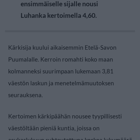
ensimmäiselle sijalle nousi
Luhanka kertoimella 4,60.
Kärkisija kuului aikaisemmin Etelä-Savon
Puumalalle. Kerroin romahti koko maan
kolmanneksi suurimpaan lukemaan 3,81
väestön laskun ja menetelmämuutoksen
seurauksena.
Kertoimen kärkipäähän nousee tyypillisesti
väestöltään pieniä kuntia, joissa on
asukaslukuun suhteutettuna korkea lukumäärä