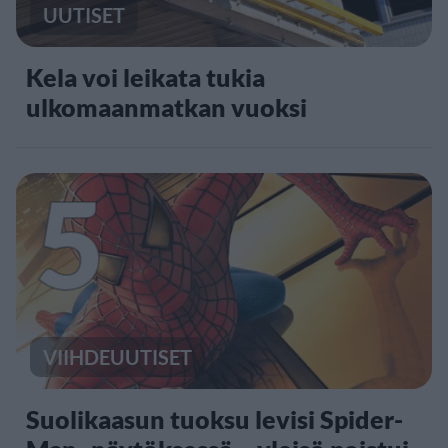
UUTISET
Kela voi leikata tukia
ulkomaanmatkan vuoksi
5
VIIHDEUUTISET
Suolikaasun tuoksu levisi Spider-