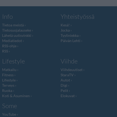
Info
Yhteistyössä
Tietoa meistä
Kesä!
Tietosuojalauseke
Jocka
Lähetä uutisvinkki
Tyyliniekka
Mediatiedot
Päivän Lehti
RSS-ohje
RSS
Lifestyle
Viihde
Matkailu
Viihdeuutiset
Fitness
StaraTV
Lifestyle
Autot
Terveys
Digi
Ruoka
Pelit
Koti & Asuminen
Elokuvat
Some
YouTube