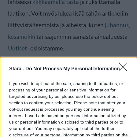
lähteeksi
klikkaamalla tästä
ja ruksittamalla
laatikon. Voit myös lukea lisää tähän artikkeliin
liittyvistä teemoista ja aiheista, kuten
juhannus
,
kesämökki
tai laajemmin samasta aihealueesta
Uutiset
-osioistamme.
Ilmoita virheestä
·
Tietoa meistä
·
Toimitusperiaatteet
Stara -
Do Not Process My Personal Information
If you wish to opt-out of the sale, sharing to third parties, or
processing of your personal or sensitive information for
targeted advertising by us, please use the below opt-out
section to confirm your selection. Please note that after your
opt-out request is processed you may continue seeing
interest-based ads based on personal information utilized by
us or personal information disclosed to third parties prior to
your opt-out. You may separately opt-out of the further
disclosure of your personal information by third parties on the