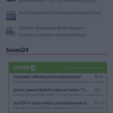
läheisyydessä – nyt tuli tärkeä muistutus
Nyt lämpenee: Etelässä kesäisiä lämpötiloja
Tallinkin Romantika lähtee Italiaan –
muutoksia alusten satamapaikoissa
Suomi24