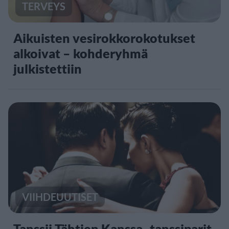
TERVEYS
Aikuisten vesirokkorokotukset
alkoivat – kohderyhmä
julkistettiin
VIIHDEUUTISET
Tanssii Tähtien Kanssa -tanssiparit