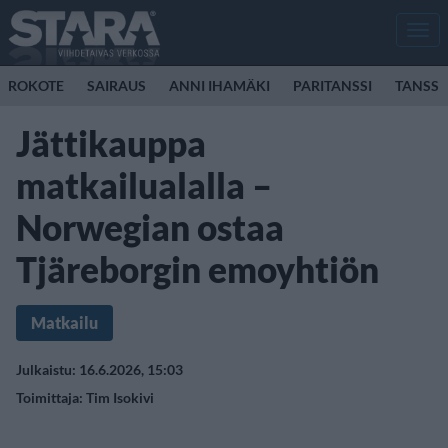
Men
ROKOTE
SAIRAUS
ANNI IHAMÄKI
PARITANSSI
TANSSI
Jättikauppa
matkailualalla –
Norwegian ostaa
Tjäreborgin emoyhtiön
Matkailu
Julkaistu: 16.6.2026, 15:03
Toimittaja:
Tim Isokivi