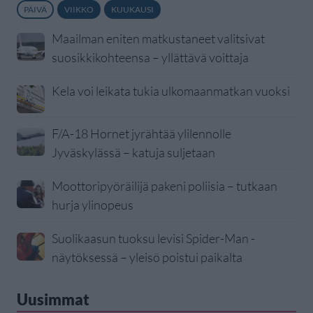
PÄIVÄ
VIIKKO
KUUKAUSI
Maailman eniten matkustaneet valitsivat
suosikkikohteensa – yllättävä voittaja
Kela voi leikata tukia ulkomaanmatkan vuoksi
F/A-18 Hornet jyrähtää ylilennolle
Jyväskylässä – katuja suljetaan
Moottoripyöräilijä pakeni poliisia – tutkaan
hurja ylinopeus
Suolikaasun tuoksu levisi Spider-Man -
näytöksessä – yleisö poistui paikalta
Uusimmat