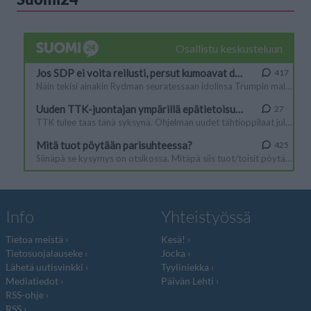
Info
Yhteistyössä
Tietoa meistä
Kesä!
Tietosuojalauseke
Jocka
Lähetä uutisvinkki
Tyyliniekka
Mediatiedot
Päivän Lehti
RSS-ohje
RSS