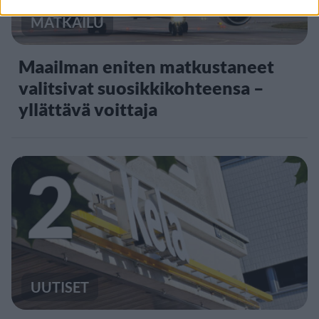
MATKAILU
Maailman eniten matkustaneet
valitsivat suosikkikohteensa –
yllättävä voittaja
2
UUTISET