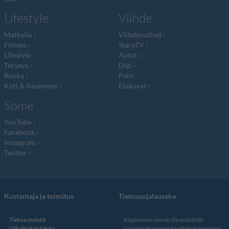
Lifestyle
Viihde
Matkailu
Viihdeuutiset
Fitness
StaraTV
Lifestyle
Autot
Terveys
Digi
Ruoka
Pelit
Koti & Asuminen
Elokuvat
Some
YouTube
Facebook
Instagram
Twitter
Kustantaja ja toimitus
Tietosuojalauseke
Tietoa meistä
Käytämme sivustolla evästeitä
Oikaisukäytäntö
parantaaksemme käyttökokemustasi.