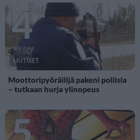
4
UUTISET
Moottoripyöräilijä pakeni poliisia
– tutkaan hurja ylinopeus
5