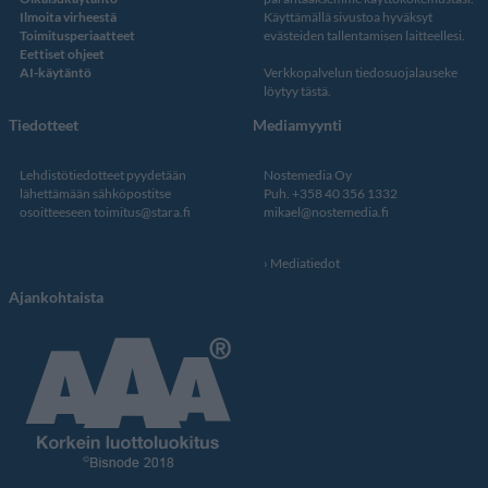
Ilmoita virheestä
Käyttämällä sivustoa hyväksyt
Toimitusperiaatteet
evästeiden tallentamisen laitteellesi.
Eettiset ohjeet
AI-käytäntö
Verkkopalvelun
tiedosuojalauseke
löytyy tästä
.
Tiedotteet
Mediamyynti
Lehdistötiedotteet pyydetään
Nostemedia Oy
lähettämään sähköpostitse
Puh. +358 40 356 1332
osoitteeseen
toimitus@stara.fi
mikael@nostemedia.fi
Mediatiedot
Ajankohtaista