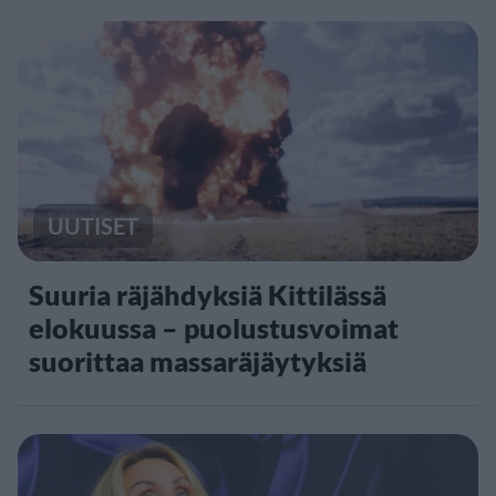
UUTISET
Suuria räjähdyksiä Kittilässä
elokuussa – puolustusvoimat
suorittaa massaräjäytyksiä