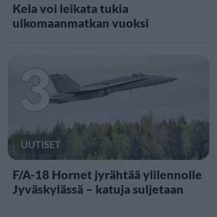
Kela voi leikata tukia
ulkomaanmatkan vuoksi
3
UUTISET
F/A-18 Hornet jyrähtää ylilennolle
Jyväskylässä – katuja suljetaan