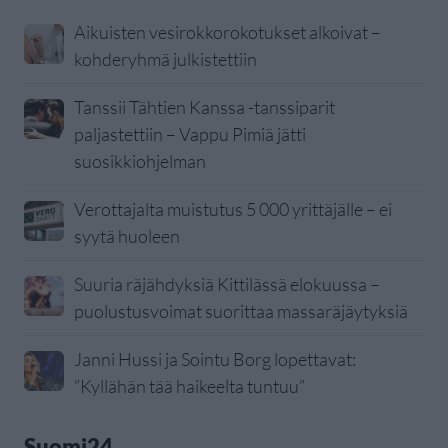
Aikuisten vesirokkorokotukset alkoivat –
kohderyhmä julkistettiin
Tanssii Tähtien Kanssa -tanssiparit
paljastettiin – Vappu Pimiä jätti
suosikkiohjelman
Verottajalta muistutus 5 000 yrittäjälle – ei
syytä huoleen
Suuria räjähdyksiä Kittilässä elokuussa –
puolustusvoimat suorittaa massaräjäytyksiä
Janni Hussi ja Sointu Borg lopettavat:
”Kyllähän tää haikeelta tuntuu”
Suomi24