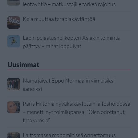
lentoyhtiö – matkustajille tärkeä rajoitus
Kela muuttaa terapiakäytäntöä
Lapin pelastushelikopteri Aslakin toiminta
päättyy – rahat loppuivat
Uusimmat
Nämä jäivät Eppu Normaalin viimeisiksi
sanoiksi
Paris Hiltonia hyväksikäytettiin laitoshoidossa
– menetti nyt toimilupansa: ”Olen odottanut
tätä vuosia”
Laittomassa mopomiitissä onnettomuus