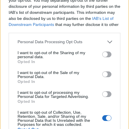
your opt-out. You may separately opt-out of the further
disclosure of your personal information by third parties on the
intialainen ruoka
,
laskuvarjohyppy
,
ruoka
IAB’s list of downstream participants. This information may
also be disclosed by us to third parties on the
IAB’s List of
meksikolainen
,
ruoka turkkilainen
,
tennis
,
Downstream Participants
that may further disclose it to other
thaimaalainen ruoka
,
vuorikiipeily
tai laajemmin
third parties.
samasta aihealueesta
Matkailu
-osioistamme.
Personal Data Processing Opt Outs
I want to opt-out of the Sharing of my
personal data.
Ilmoita virheestä
·
Tietoa meistä
·
Toimitusperiaatteet
Opted In
I want to opt-out of the Sale of my
Personal Data.
Opted In
I want to opt-out of processing my
Personal Data for Targeted Advertising.
Opted In
I want to opt-out of Collection, Use,
Retention, Sale, and/or Sharing of my
Personal Data that Is Unrelated with the
Purposes for which it was collected.