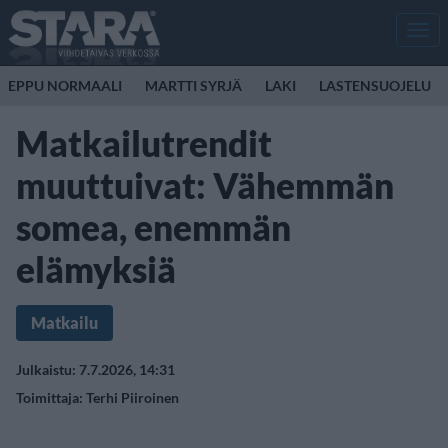
Men
EPPU NORMAALI
MARTTI SYRJÄ
LAKI
LASTENSUOJELU
Matkailutrendit
muuttuivat: Vähemmän
somea, enemmän
elämyksiä
Matkailu
Julkaistu: 7.7.2026, 14:31
Toimittaja:
Terhi Piiroinen