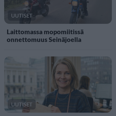
UUTISET
Laittomassa mopomiitissä
onnettomuus Seinäjoella
UUTISET