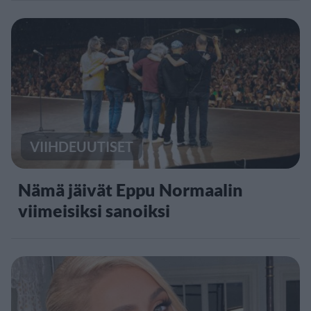
VIIHDEUUTISET
Nämä jäivät Eppu Normaalin
viimeisiksi sanoiksi