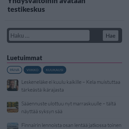
Yhdysvaltoihin avataan
testikeskus
Luetuimmat
PÄIVÄ
VIIKKO
KUUKAUSI
Leskeneläke ei kuulu kaikille – Kela muistuttaa
tärkeästä ikärajasta
Sääennuste ulottuu nyt marraskuulle – tältä
näyttää syksyn sää
Finnairin lennoista osan lentää jatkossa toinen