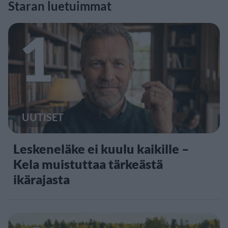
Staran luetuimmat
1
UUTISET
Leskeneläke ei kuulu kaikille –
Kela muistuttaa tärkeästä
ikärajasta