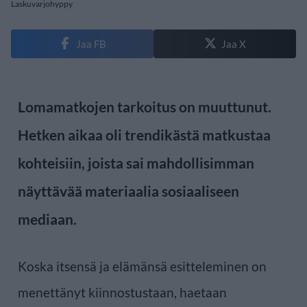
Laskuvarjohyppy
Jaa FB
Jaa X
Lomamatkojen tarkoitus on muuttunut.
Hetken aikaa oli trendikästä matkustaa
kohteisiin, joista sai mahdollisimman
näyttävää materiaalia sosiaaliseen
mediaan.
Koska itsensä ja elämänsä esitteleminen on
menettänyt kiinnostustaan, haetaan