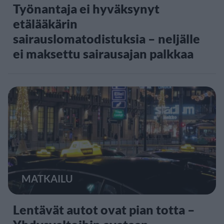
Työnantaja ei hyväksynyt
etälääkärin
sairauslomatodistuksia – neljälle
ei maksettu sairausajan palkkaa
MATKAILU
Lentävät autot ovat pian totta –