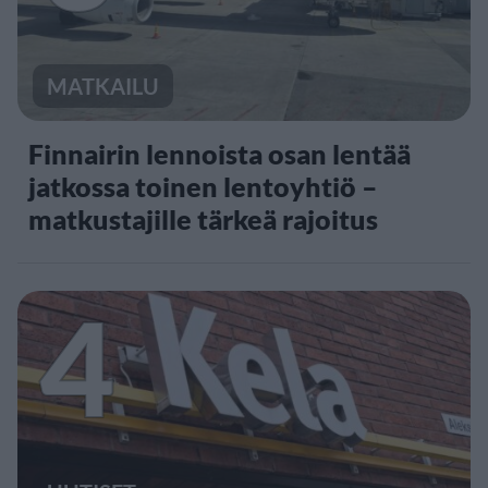
MATKAILU
Finnairin lennoista osan lentää
jatkossa toinen lentoyhtiö –
matkustajille tärkeä rajoitus
4