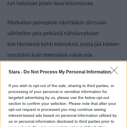
nyt halutaan jotain kouriintuntuvaa.
Matkailun painopiste näyttääkin siirtyvän
vähitellen pois pelkästä nähtävyyksien
kiertämisestä kohti elämyksiä, joista jää käteen
muutakin kuin teennäisiä valokuvia.
Stara -
Do Not Process My Personal Information
Lähde:
Mastercard
If you wish to opt-out of the sale, sharing to third parties, or
processing of your personal or sensitive information for
Voit lisätä Staran Googlen ensisijaiseksi
targeted advertising by us, please use the below opt-out
lähteeksi
klikkaamalla tästä
ja ruksittamalla
section to confirm your selection. Please note that after your
opt-out request is processed you may continue seeing
laatikon. Voit myös lukea lisää tähän artikkeliin
interest-based ads based on personal information utilized by
us or personal information disclosed to third parties prior to
liittyvistä teemoista ja aiheista, kuten