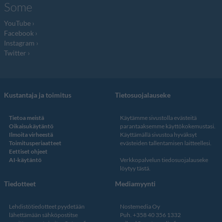
Some
YouTube
Facebook
Instagram
Twitter
Kustantaja ja toimitus
Tietosuojalauseke
Tietoa meistä
Käytämme sivustolla evästeitä
Oikaisukäytäntö
parantaaksemme käyttökokemustasi.
Ilmoita virheestä
Käyttämällä sivustoa hyväksyt
Toimitusperiaatteet
evästeiden tallentamisen laitteellesi.
Eettiset ohjeet
AI-käytäntö
Verkkopalvelun
tiedosuojalauseke
löytyy tästä
.
Tiedotteet
Mediamyynti
Lehdistötiedotteet pyydetään
Nostemedia Oy
lähettämään sähköpostitse
Puh. +358 40 356 1332