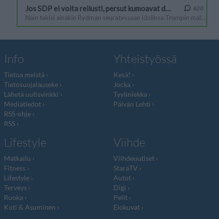
Info
Yhteistyössä
Tietoa meistä
Kesä!
Tietosuojalauseke
Jocka
Lähetä uutisvinkki
Tyyliniekka
Mediatiedot
Päivän Lehti
RSS-ohje
RSS
Lifestyle
Viihde
Matkailu
Viihdeuutiset
Fitness
StaraTV
Lifestyle
Autot
Terveys
Digi
Ruoka
Pelit
Koti & Asuminen
Elokuvat