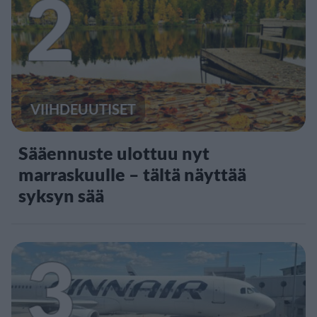
2
VIIHDEUUTISET
Sääennuste ulottuu nyt
marraskuulle – tältä näyttää
syksyn sää
3