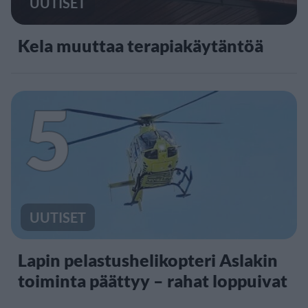
UUTISET
Kela muuttaa terapiakäytäntöä
5
UUTISET
Lapin pelastushelikopteri Aslakin
toiminta päättyy – rahat loppuivat