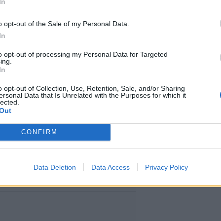
In
o opt-out of the Sale of my Personal Data.
 Gagan singleltä, jossa Kid Cudi
In
 roolia. Oli kappale kenen nimissä
to opt-out of processing my Personal Data for Targeted
ing.
In
 edellä mainitusta syystä omaava
o opt-out of Collection, Use, Retention, Sale, and/or Sharing
attu, eikä massiivinen
ersonal Data that Is Unrelated with the Purposes for which it
lected.
 siis, mutta ei silti mikään
Out
CONFIRM
Data Deletion
Data Access
Privacy Policy