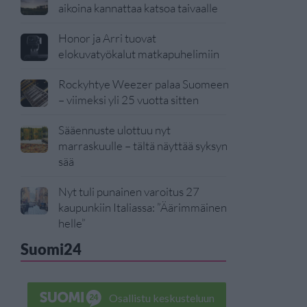
aikoina kannattaa katsoa taivaalle
Honor ja Arri tuovat
elokuvatyökalut matkapuhelimiin
Rockyhtye Weezer palaa Suomeen
– viimeksi yli 25 vuotta sitten
Sääennuste ulottuu nyt
marraskuulle – tältä näyttää syksyn
sää
Nyt tuli punainen varoitus 27
kaupunkiin Italiassa: ”Äärimmäinen
helle”
Suomi24