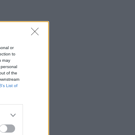
sonal or
ection to
ou may
 personal
out of the
 downstream
B’s List of