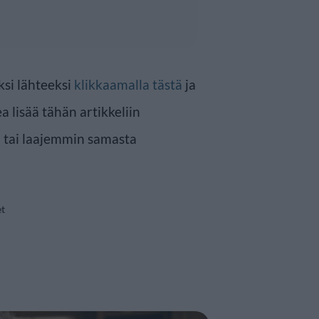
ksi lähteeksi
klikkaamalla tästä
ja
a lisää tähän artikkeliin
en tai laajemmin samasta
et