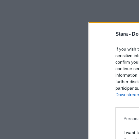
Stara -
Do
If you wish 
sensitive in
confirm you
continue se
information 
further disc
participants
Downstream 
Persona
I want t