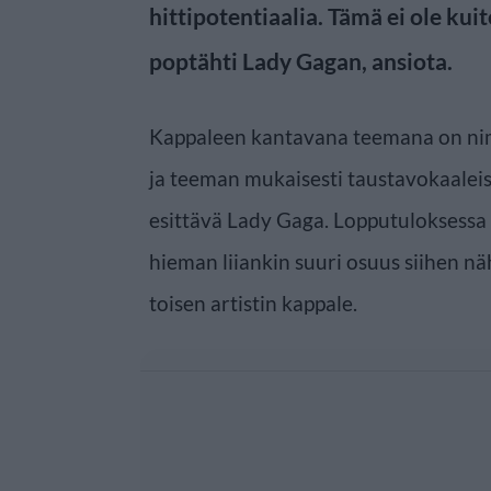
hittipotentiaalia. Tämä ei ole ku
poptähti Lady Gagan, ansiota.
Kappaleen kantavana teemana on nimit
ja teeman mukaisesti taustavokaaleis
esittävä Lady Gaga. Lopputuloksessa
hieman liiankin suuri osuus siihen n
toisen artistin kappale.