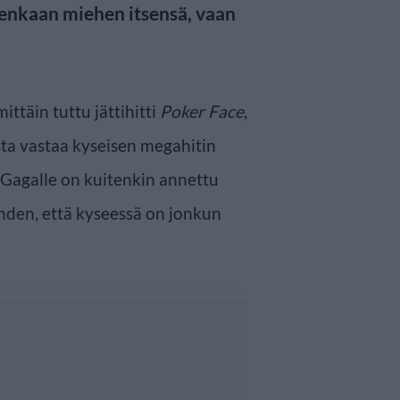
itenkaan miehen itsensä, vaan
täin tuttu jättihitti
Poker Face
,
ta vastaa kyseisen megahitin
 Gagalle on kuitenkin annettu
ähden, että kyseessä on jonkun