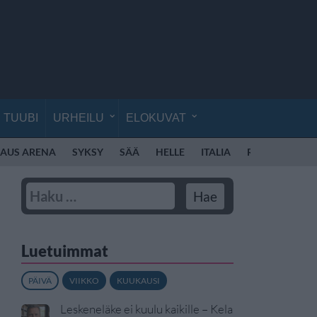
TUUBI
URHEILU
ELOKUVAT
KAUS ARENA
SYKSY
SÄÄ
HELLE
ITALIA
ROOMA
RO
Luetuimmat
PÄIVÄ
VIIKKO
KUUKAUSI
Leskeneläke ei kuulu kaikille – Kela