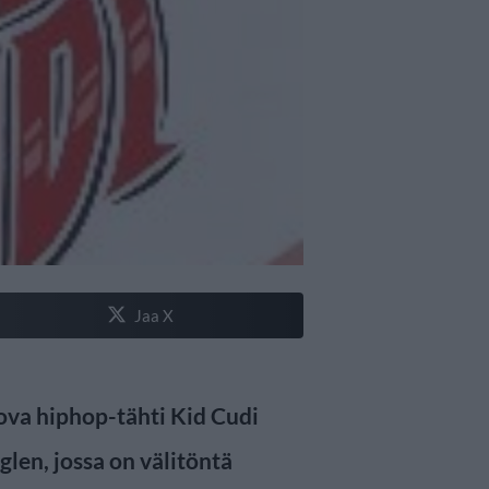
Jaa X
ova hiphop-tähti Kid Cudi
glen, jossa on välitöntä