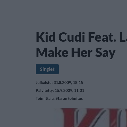
Kid Cudi Feat. 
Make Her Say
Singlet
Julkaistu: 31.8.2009, 18:15
Päivitetty: 15.9.2009, 11:31
Toimittaja:
Staran toimitus