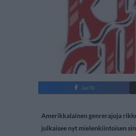
Jaa FB
Amerikkalainen genrerajoja rikk
julkaisee nyt mielenkiintoisen sin