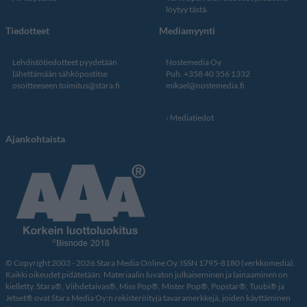
löytyy tästä
.
Tiedotteet
Mediamyynti
Lehdistötiedotteet pyydetään
Nostemedia Oy
lähettämään sähköpostitse
Puh. +358 40 356 1332
osoitteeseen
toimitus@stara.fi
mikael@nostemedia.fi
Mediatiedot
Ajankohtaista
© Copyright 2003 - 2026 Stara Media Online Oy. ISSN 1795-8180 (verkkomedia).
Kaikki oikeudet pidätetään. Materiaalin luvaton julkaiseminen ja lainaaminen on
kielletty. Stara®, Viihdetaivas®, Miss Pop®, Mister Pop®, Popstar®, Tuubi® ja
Jetset® ovat Stara Media Oy:n rekisteröityjä tavaramerkkejä, joiden käyttäminen