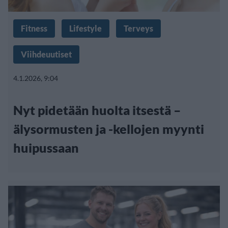
Fitness
Lifestyle
Terveys
Viihdeuutiset
4.1.2026, 9:04
Nyt pidetään huolta itsestä –
älysormusten ja -kellojen myynti
huipussaan