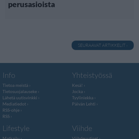
perusasioista
SEURAAVAT ARTIKKELIT ›
Info
Yhteistyössä
Tietoa meistä
Kesä!
Tietosuojalauseke
Jocka
Lähetä uutisvinkki
Tyyliniekka
Mediatiedot
Päivän Lehti
RSS-ohje
RSS
Lifestyle
Viihde
Matkailu
Viihdeuutiset