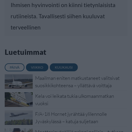
Ihmisen hyvinvointi on kiinni tietynlaisista
rutiineista. Tavallisesti siihen kuuluvat
terveellinen
Luetuimmat
PÄIVÄ
VIIKKO
KUUKAUSI
Maailman eniten matkustaneet valitsivat
suosikkikohteensa – yllättävä voittaja
Kela voi leikata tukia ulkomaanmatkan
vuoksi
F/A-18 Hornet jyrähtää ylilennolle
Jyväskylässä – katuja suljetaan
Moottoripyöräilijä pakeni poliisia – tutkaan