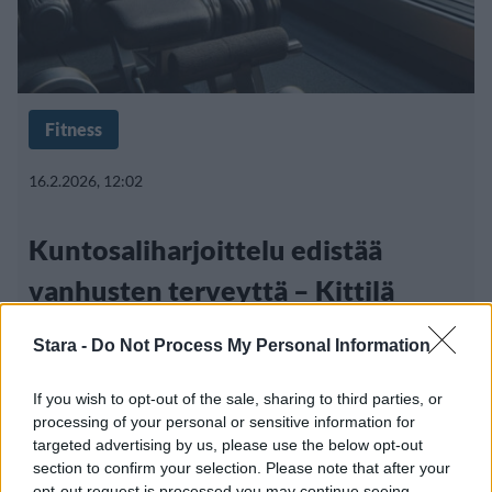
Fitness
16.2.2026, 12:02
Kuntosaliharjoittelu edistää
vanhusten terveyttä – Kittilä
keksi keinon harrastuksen
Stara -
Do Not Process My Personal Information
lisäämiseen
If you wish to opt-out of the sale, sharing to third parties, or
processing of your personal or sensitive information for
targeted advertising by us, please use the below opt-out
section to confirm your selection. Please note that after your
opt-out request is processed you may continue seeing