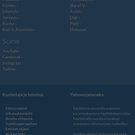
Fitness
StaraTV
Lifestyle
Autot
Terveys
Digi
Ruoka
Pelit
Koti & Asuminen
Elokuvat
Some
YouTube
Facebook
Instagram
Twitter
Kustantaja ja toimitus
Tietosuojalauseke
Tietoa meistä
Käytämme sivustolla evästeitä
Oikaisukäytäntö
parantaaksemme käyttökokemustasi.
Ilmoita virheestä
Käyttämällä sivustoa hyväksyt
Toimitusperiaatteet
evästeiden tallentamisen laitteellesi.
Eettiset ohjeet
AI-käytäntö
Verkkopalvelun
tiedosuojalauseke