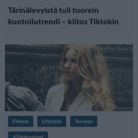
Tärinälevyistä tuli tuorein
kuntoilutrendi – kiitos Tiktokin
Fitness
Lifestyle
Terveys
Viihdeuutiset