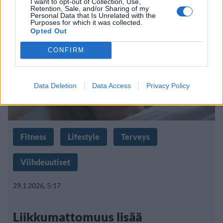
I want to opt-out of Collection, Use,
Retention, Sale, and/or Sharing of my
Personal Data that Is Unrelated with the
Purposes for which it was collected.
Opted Out
CONFIRM
Data Deletion
Data Access
Privacy Policy
Fitness
Lifestyle
Terveys
Viihdeuutiset
29.1.2026, 5:17
Liikkumattomuus lisää