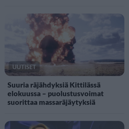
UUTISET
Suuria räjähdyksiä Kittilässä
elokuussa – puolustusvoimat
suorittaa massaräjäytyksiä