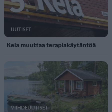
5
UUTISET
Kela muuttaa terapiakäytäntöä
VIIHDEUUTISET