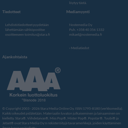
löytyy tästä
.
Tiedotteet
Mediamyynti
Lehdistötiedotteet pyydetään
Nostemedia Oy
lähettämään sähköpostitse
Puh. +358 40 356 1332
osoitteeseen
toimitus@stara.fi
mikael@nostemedia.fi
Mediatiedot
Ajankohtaista
© Copyright 2003 - 2026 Stara Media Online Oy. ISSN 1795-8180 (verkkomedia).
Kaikki oikeudet pidätetään. Materiaalin luvaton julkaiseminen ja lainaaminen on
kielletty. Stara®, Viihdetaivas®, Miss Pop®, Mister Pop®, Popstar®, Tuubi® ja
Jetset® ovat Stara Media Oy:n rekisteröityjä tavaramerkkejä, joiden käyttäminen
ilman lupaa on kielletty.