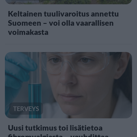
Keltainen tuulivaroitus annettu
Suomeen – voi olla vaarallisen
voimakasta
TERVEYS
Uusi tutkimus toi lisätietoa
fibromyalgiasta – vauhdittaa