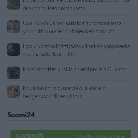
olla vaarallisen voimakasta
Uusi tutkimus toi lisätietoa fibromyalgiasta –
vauhdittaa uusien hoitojen kehittämistä
Eppu Normaali jätti jäähyväiset 44 kappaleella
– nämä keikalla kuultiin
Kaksi skootterikuskia pakeni poliisia Oulussa
Koululaisen repussa voi olla koiralle
hengenvaarallinen yllätys
Suomi24