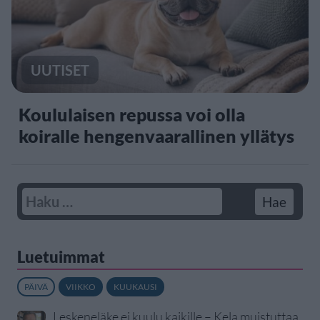
UUTISET
Koululaisen repussa voi olla
koiralle hengenvaarallinen yllätys
Luetuimmat
PÄIVÄ
VIIKKO
KUUKAUSI
Leskeneläke ei kuulu kaikille – Kela muistuttaa