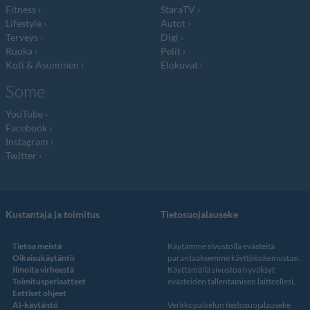
Fitness
StaraTV
Lifestyle
Autot
Terveys
Digi
Ruoka
Pelit
Koti & Asuminen
Elokuvat
Some
YouTube
Facebook
Instagram
Twitter
Kustantaja ja toimitus
Tietosuojalauseke
Tietoa meistä
Käytämme sivustolla evästeitä
Oikaisukäytäntö
parantaaksemme käyttökokemustasi.
Ilmoita virheestä
Käyttämällä sivustoa hyväksyt
Toimitusperiaatteet
evästeiden tallentamisen laitteellesi.
Eettiset ohjeet
AI-käytäntö
Verkkopalvelun
tiedosuojalauseke