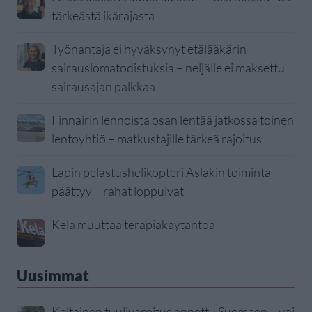
tärkeästä ikärajasta
Työnantaja ei hyväksynyt etälääkärin
sairauslomatodistuksia – neljälle ei maksettu
sairausajan palkkaa
Finnairin lennoista osan lentää jatkossa toinen
lentoyhtiö – matkustajille tärkeä rajoitus
Lapin pelastushelikopteri Aslakin toiminta
päättyy – rahat loppuivat
Kela muuttaa terapiakäytäntöä
Uusimmat
Keltainen tuulivaroitus annettu Suomeen – voi