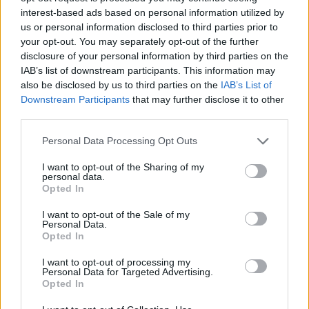
interest-based ads based on personal information utilized by
Leskeneläke ei kuulu kaikille –
us or personal information disclosed to third parties prior to
Kela muistuttaa tärkeästä
your opt-out. You may separately opt-out of the further
disclosure of your personal information by third parties on the
ikärajasta
IAB’s list of downstream participants. This information may
also be disclosed by us to third parties on the
IAB’s List of
Downstream Participants
that may further disclose it to other
third parties.
2
Personal Data Processing Opt Outs
I want to opt-out of the Sharing of my
personal data.
Opted In
I want to opt-out of the Sale of my
Personal Data.
UUTISET
Opted In
I want to opt-out of processing my
Personal Data for Targeted Advertising.
Työnantaja ei hyväksynyt
Opted In
etälääkärin