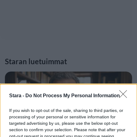
Staran luetuimmat
1
Stara -
Do Not Process My Personal Information
If you wish to opt-out of the sale, sharing to third parties, or
processing of your personal or sensitive information for
targeted advertising by us, please use the below opt-out
UUTISET
section to confirm your selection. Please note that after your
opt-out request is processed you may continue seeing