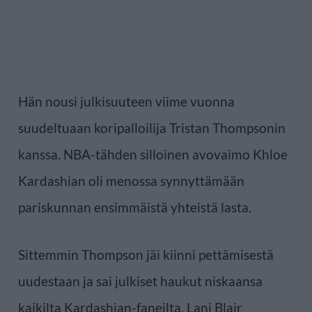
Hän nousi julkisuuteen viime vuonna
suudeltuaan koripalloilija Tristan Thompsonin
kanssa. NBA-tähden silloinen avovaimo Khloe
Kardashian oli menossa synnyttämään
pariskunnan ensimmäistä yhteistä lasta.
Sittemmin Thompson jäi kiinni pettämisestä
uudestaan ja sai julkiset haukut niskaansa
kaikilta Kardashian-faneilta. Lani Blair