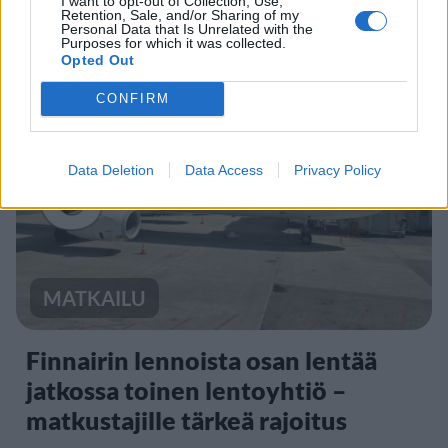
I want to opt-out of Collection, Use,
sairauslomatodistuksia – neljälle
Retention, Sale, and/or Sharing of my
Personal Data that Is Unrelated with the
ei maksettu sairausajan palkkaa
Purposes for which it was collected.
Opted Out
CONFIRM
3
Data Deletion
Data Access
Privacy Policy
MATKAILU
Finnairin lennoista osan lentää
jatkossa toinen lentoyhtiö –
matkustajille tärkeä rajoitus