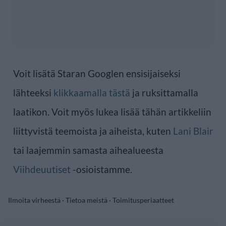
Voit lisätä Staran Googlen ensisijaiseksi
lähteeksi
klikkaamalla tästä
ja ruksittamalla
laatikon. Voit myös lukea lisää tähän artikkeliin
liittyvistä teemoista ja aiheista, kuten
Lani Blair
tai laajemmin samasta aihealueesta
Viihdeuutiset
-osioistamme.
Ilmoita virheestä
·
Tietoa meistä
·
Toimitusperiaatteet