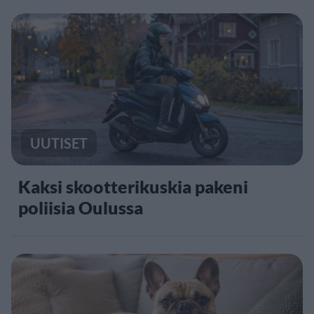
UUTISET
Kaksi skootterikuskia pakeni
poliisia Oulussa