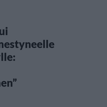
ui
lmestyneelle
le:
nen”