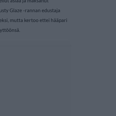
llut asiaa ja maksanut
usty Glaze -rannan edustaja
eksi, mutta kertoo ettei hääpari
yttöönsä.