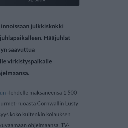
t innoissaan julkkiskokki
uhlapaikalleen. Hääjuhlat
ayn saavuttua
le virkistyspaikalle
hjelmaansa.
Sun
-lehdelle maksaneensa 1 500
gourmet-ruoasta Cornwallin Lusty
isyys koko kuitenkin kolauksen
 kuvaamaan ohjelmaansa. TV-