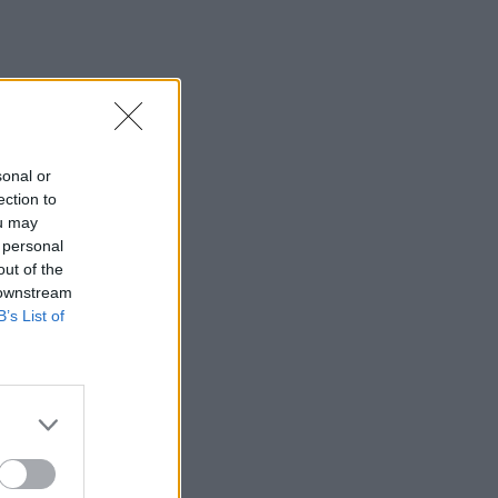
sonal or
ection to
ou may
 personal
out of the
 downstream
B’s List of