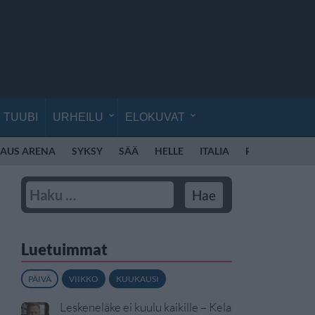
TUUBI
URHEILU
ELOKUVAT
KAUS ARENA
SYKSY
SÄÄ
HELLE
ITALIA
ROOMA
RO
Luetuimmat
PÄIVÄ
VIIKKO
KUUKAUSI
Leskeneläke ei kuulu kaikille – Kela