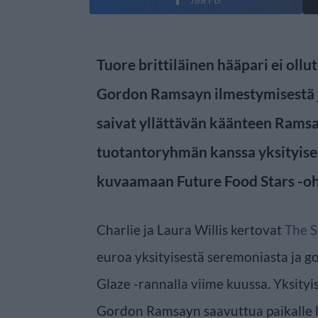
Tuore brittiläinen hääpari ei ollu
Gordon Ramsayn ilmestymisestä j
saivat yllättävän käänteen Rams
tuotantoryhmän kanssa yksityisel
kuvaamaan Future Food Stars -o
Charlie ja Laura Willis kertovat
The 
euroa yksityisestä seremoniasta ja 
Glaze -rannalla viime kuussa. Yksity
Gordon Ramsayn saavuttua paikalle