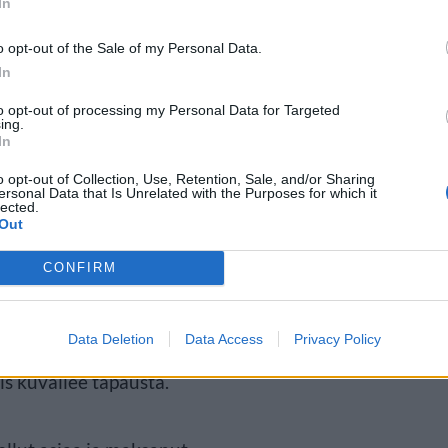
In
o opt-out of the Sale of my Personal Data.
In
to opt-out of processing my Personal Data for Targeted
ing.
In
o opt-out of Collection, Use, Retention, Sale, and/or Sharing
ersonal Data that Is Unrelated with the Purposes for which it
lected.
Out
CONFIRM
painajainen. Olimme raataneet
Data Deletion
Data Access
Privacy Policy
ä varten, ja tunsimme olomme
lis kuvailee tapausta.