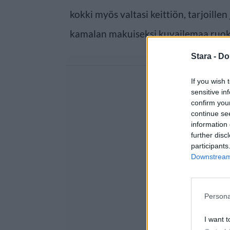
kokki myös valtasi keittiön, tarjoillen
kamalan makuiseksi kuvailemaa ruok
Stara -
Do
If you wish 
sensitive in
confirm you
continue se
information 
further disc
participants
Downstream 
Persona
I want t