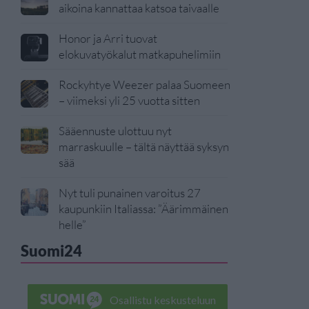
aikoina kannattaa katsoa taivaalle
Honor ja Arri tuovat
elokuvatyökalut matkapuhelimiin
Rockyhtye Weezer palaa Suomeen
– viimeksi yli 25 vuotta sitten
Sääennuste ulottuu nyt
marraskuulle – tältä näyttää syksyn
sää
Nyt tuli punainen varoitus 27
kaupunkiin Italiassa: ”Äärimmäinen
helle”
Suomi24