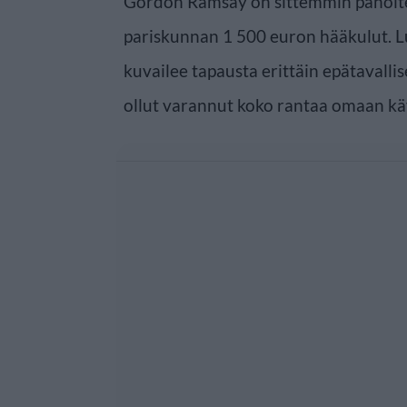
Gordon Ramsay on sittemmin pahoite
pariskunnan 1 500 euron hääkulut. L
kuvailee tapausta erittäin epätavallis
ollut varannut koko rantaa omaan kä