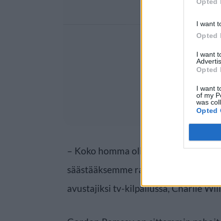
Opted 
I want t
Opted 
I want 
Advertis
Opted 
I want t
of my P
was col
Opted 
– Koko homma oli todellinen keittiö
säästääksemme rahaa kyseistä päivä
avustajiksi tv-kilpailussa, Charlie Wil