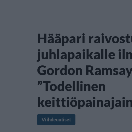
Hääpari raivost
juhlapaikalle i
Gordon Ramsayl
”Todellinen
keittiöpainajai
Viihdeuutiset