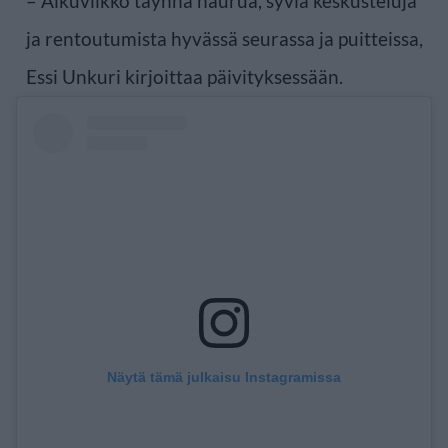
– Alkuviikko täynnä naurua, syviä keskusteluja
ja rentoutumista hyvässä seurassa ja puitteissa,
Essi Unkuri kirjoittaa päivityksessään.
Näytä tämä julkaisu Instagramissa