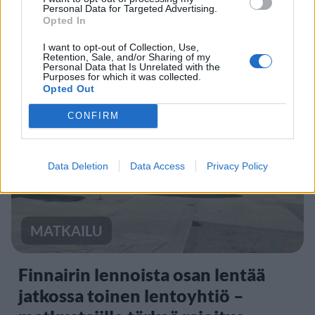
Sääennuste ulottuu nyt
Personal Data for Targeted Advertising.
Opted In
marraskuulle – tältä näyttää
I want to opt-out of Collection, Use,
syksyn sää
Retention, Sale, and/or Sharing of my
Personal Data that Is Unrelated with the
Purposes for which it was collected.
Opted Out
3
CONFIRM
Data Deletion
Data Access
Privacy Policy
MATKAILU
Finnairin lennoista osan lentää
jatkossa toinen lentoyhtiö –