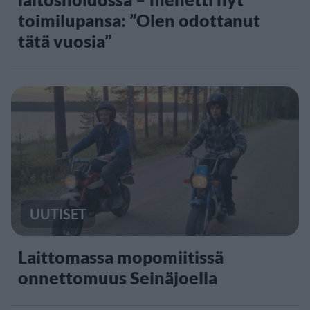
toimilupansa: ”Olen odottanut
tätä vuosia”
UUTISET
Laittomassa mopomiitissä
onnettomuus Seinäjoella