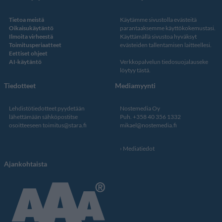
Tietoa meistä
Käytämme sivustolla evästeitä
Oikaisukäytäntö
parantaaksemme käyttökokemustasi.
Ilmoita virheestä
Käyttämällä sivustoa hyväksyt
Toimitusperiaatteet
evästeiden tallentamisen laitteellesi.
Eettiset ohjeet
AI-käytäntö
Verkkopalvelun
tiedosuojalauseke
löytyy tästä
.
Tiedotteet
Mediamyynti
Lehdistötiedotteet pyydetään
Nostemedia Oy
lähettämään sähköpostitse
Puh. +358 40 356 1332
osoitteeseen
toimitus@stara.fi
mikael@nostemedia.fi
Mediatiedot
Ajankohtaista