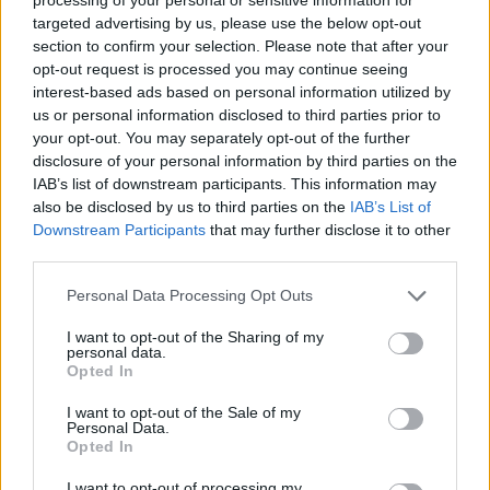
targeted advertising by us, please use the below opt-out
UUTISET
section to confirm your selection. Please note that after your
opt-out request is processed you may continue seeing
interest-based ads based on personal information utilized by
Leskeneläke ei kuulu kaikille –
us or personal information disclosed to third parties prior to
Kela muistuttaa tärkeästä
your opt-out. You may separately opt-out of the further
ikärajasta
disclosure of your personal information by third parties on the
IAB’s list of downstream participants. This information may
also be disclosed by us to third parties on the
IAB’s List of
Downstream Participants
that may further disclose it to other
2
third parties.
Personal Data Processing Opt Outs
I want to opt-out of the Sharing of my
personal data.
Opted In
I want to opt-out of the Sale of my
Personal Data.
VIIHDEUUTISET
Opted In
I want to opt-out of processing my