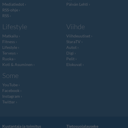
Mediatiedot
Päivän Lehti
RSS-ohje
RSS
Lifestyle
Viihde
Matkailu
Viihdeuutiset
Fitness
StaraTV
Lifestyle
Autot
Terveys
Digi
Ruoka
Pelit
Koti & Asuminen
Elokuvat
Some
YouTube
Facebook
Instagram
Twitter
Kustantaja ja toimitus
Tietosuojalauseke