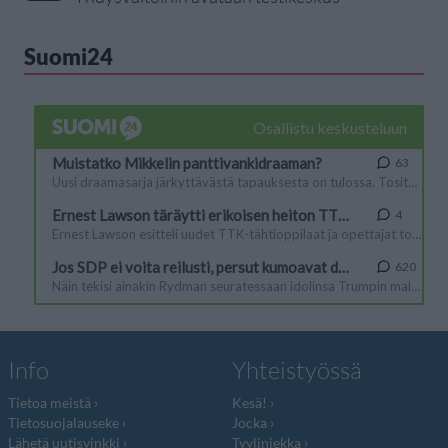
Suomi24
Info
Yhteistyössä
Tietoa meistä
Kesä!
Tietosuojalauseke
Jocka
Lähetä uutisvinkki
Tyyliniekka