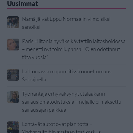
Uusimmat
Nämä jäivät Eppu Normaalin viimeisiksi
sanoiksi
Paris Hiltonia hyväksikäytettiin laitoshoidossa
– menetti nyt toimilupansa: ”Olen odottanut
tätä vuosia”
Laittomassa mopomiitissä onnettomuus
Seinäjoella
Työnantaja ei hyväksynyt etälääkärin
sairauslomatodistuksia – neljälle ei maksettu
sairausajan palkkaa
Lentävät autot ovat pian totta –
Yhdysvaltoihin avataan testikeskus