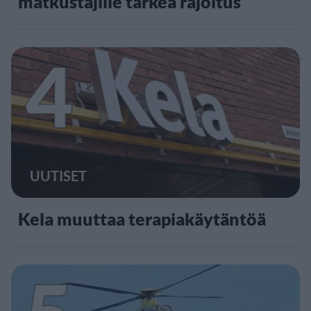
matkustajille tärkeä rajoitus
4
UUTISET
Kela muuttaa terapiakäytäntöä