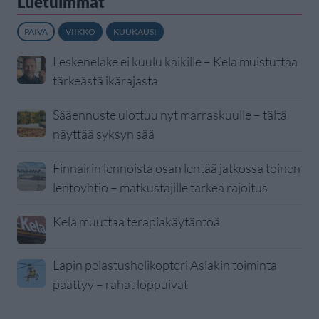
Luetuimmat
PÄIVÄ
VIIKKO
KUUKAUSI
Leskeneläke ei kuulu kaikille – Kela muistuttaa
tärkeästä ikärajasta
Sääennuste ulottuu nyt marraskuulle – tältä
näyttää syksyn sää
Finnairin lennoista osan lentää jatkossa toinen
lentoyhtiö – matkustajille tärkeä rajoitus
Kela muuttaa terapiakäytäntöä
Lapin pelastushelikopteri Aslakin toiminta
päättyy – rahat loppuivat