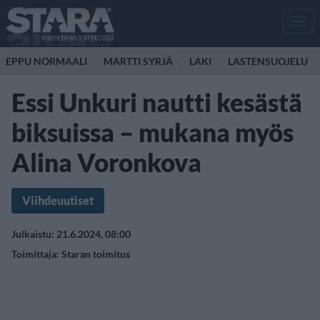
Men
EPPU NORMAALI
MARTTI SYRJÄ
LAKI
LASTENSUOJELU
Essi Unkuri nautti kesästä
biksuissa – mukana myös
Alina Voronkova
Viihdeuutiset
Julkaistu: 21.6.2024, 08:00
Toimittaja:
Staran toimitus