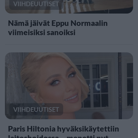
VIIHDEUUTISET
Nämä jäivät Eppu Normaalin
viimeisiksi sanoiksi
VIIHDEUUTISET
Paris Hiltonia hyväksikäytettiin
laitoshoidossa – menetti nyt