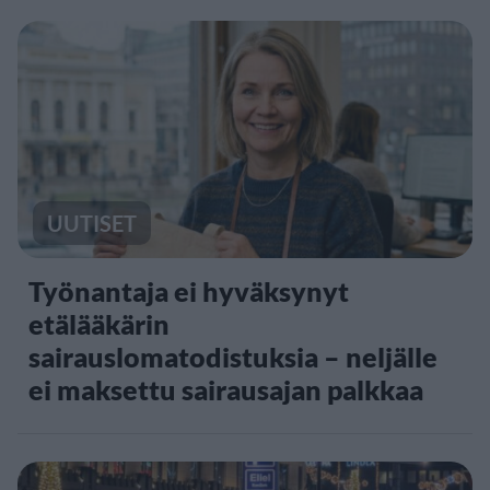
UUTISET
Työnantaja ei hyväksynyt
etälääkärin
sairauslomatodistuksia – neljälle
ei maksettu sairausajan palkkaa