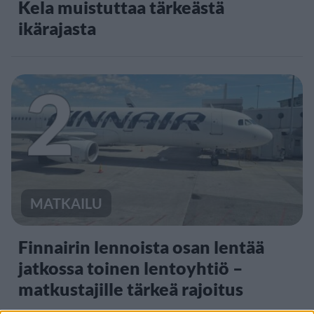
Kela muistuttaa tärkeästä
ikärajasta
2
MATKAILU
Finnairin lennoista osan lentää
jatkossa toinen lentoyhtiö –
matkustajille tärkeä rajoitus