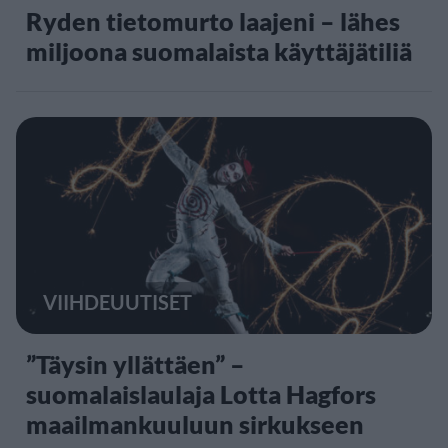
Ryden tietomurto laajeni – lähes
miljoona suomalaista käyttäjätiliä
VIIHDEUUTISET
”Täysin yllättäen” –
suomalaislaulaja Lotta Hagfors
maailmankuuluun sirkukseen