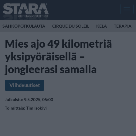
Men
SÄHKÖPOTKULAUTA
CIRQUE DU SOLEIL
KELA
TERAPIA
Mies ajo 49 kilometriä
yksipyöräisellä –
jongleerasi samalla
Viihdeuutiset
Julkaistu: 9.5.2025, 05:00
Toimittaja:
Tim Isokivi