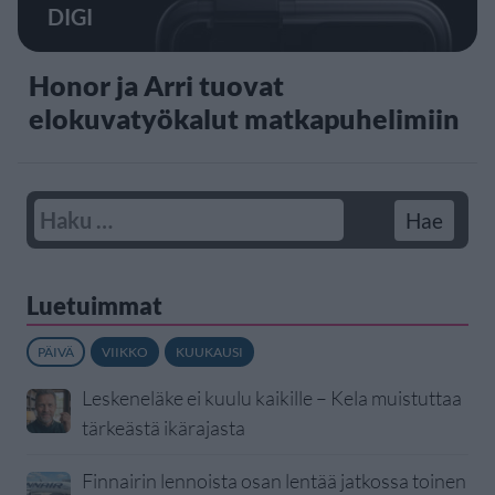
DIGI
Honor ja Arri tuovat
elokuvatyökalut matkapuhelimiin
Luetuimmat
PÄIVÄ
VIIKKO
KUUKAUSI
Leskeneläke ei kuulu kaikille – Kela muistuttaa
tärkeästä ikärajasta
Finnairin lennoista osan lentää jatkossa toinen