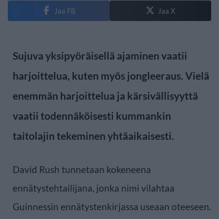
Jaa FB
Jaa X
Sujuva yksipyöräisellä ajaminen vaatii
harjoittelua, kuten myös jongleeraus. Vielä
enemmän harjoittelua ja kärsivällisyyttä
vaatii todennäköisesti kummankin
taitolajin tekeminen yhtäaikaisesti.
David Rush tunnetaan kokeneena
ennätystehtailijana, jonka nimi vilahtaa
Guinnessin ennätystenkirjassa useaan oteeseen.