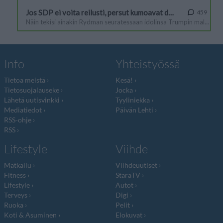
Info
Yhteistyössä
Tietoa meistä
Kesä!
Tietosuojalauseke
Jocka
Lähetä uutisvinkki
Tyyliniekka
Mediatiedot
Päivän Lehti
RSS-ohje
RSS
Lifestyle
Viihde
Matkailu
Viihdeuutiset
Fitness
StaraTV
Lifestyle
Autot
Terveys
Digi
Ruoka
Pelit
Koti & Asuminen
Elokuvat