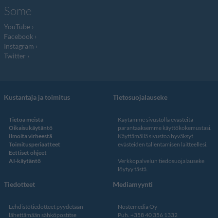
Some
YouTube
Facebook
Instagram
Twitter
Kustantaja ja toimitus
Tietosuojalauseke
Tietoa meistä
Käytämme sivustolla evästeitä
Oikaisukäytäntö
parantaaksemme käyttökokemustasi.
Ilmoita virheestä
Käyttämällä sivustoa hyväksyt
Toimitusperiaatteet
evästeiden tallentamisen laitteellesi.
Eettiset ohjeet
AI-käytäntö
Verkkopalvelun
tiedosuojalauseke
löytyy tästä
.
Tiedotteet
Mediamyynti
Lehdistötiedotteet pyydetään
Nostemedia Oy
lähettämään sähköpostitse
Puh. +358 40 356 1332