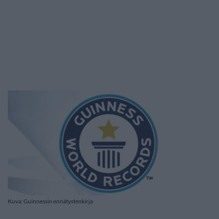
Kuva: Guinnessin ennätystenkirja