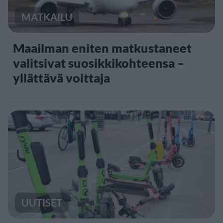
MATKAILU
Maailman eniten matkustaneet
valitsivat suosikkikohteensa –
yllättävä voittaja
UUTISET