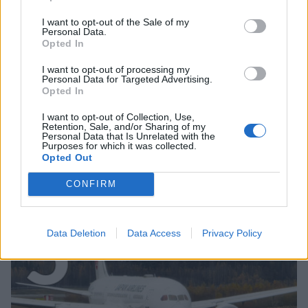
I want to opt-out of the Sale of my
Personal Data.
Opted In
I want to opt-out of processing my
VIIHDEUUTISET
Personal Data for Targeted Advertising.
Opted In
Suolikaasun tuoksu levisi Spider-
I want to opt-out of Collection, Use,
Retention, Sale, and/or Sharing of my
Man -näytöksessä – yleisö poistui
Personal Data that Is Unrelated with the
Purposes for which it was collected.
paikalta
Opted Out
CONFIRM
5
Data Deletion
Data Access
Privacy Policy