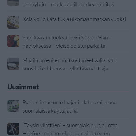
lentoyhtiö – matkustajille tärkeä rajoitus
Kela voi leikata tukia ulkomaanmatkan vuoksi
Suolikaasun tuoksu levisi Spider-Man -
näytöksessä – yleisö poistui paikalta
Maailman eniten matkustaneet valitsivat
suosikkikohteensa – yllättävä voittaja
Uusimmat
Ryden tietomurto laajeni – lähes miljoona
suomalaista käyttäjätiliä
”Täysin yllättäen” – suomalaislaulaja Lotta
Hagfors maailmankuuluun sirkukseen