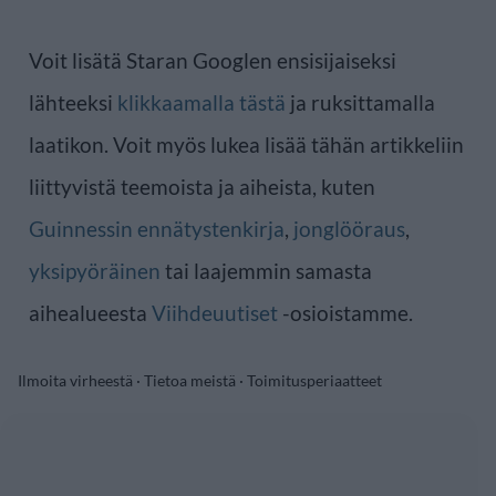
Voit lisätä Staran Googlen ensisijaiseksi
lähteeksi
klikkaamalla tästä
ja ruksittamalla
laatikon. Voit myös lukea lisää tähän artikkeliin
liittyvistä teemoista ja aiheista, kuten
Guinnessin ennätystenkirja
,
jonglööraus
,
yksipyöräinen
tai laajemmin samasta
aihealueesta
Viihdeuutiset
-osioistamme.
Ilmoita virheestä
·
Tietoa meistä
·
Toimitusperiaatteet