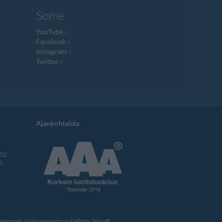
Some
YouTube
Facebook
Instagram
Twitter
Ajankohtaista
332
i
eminen ja lainaaminen on kielletty. Stara®,