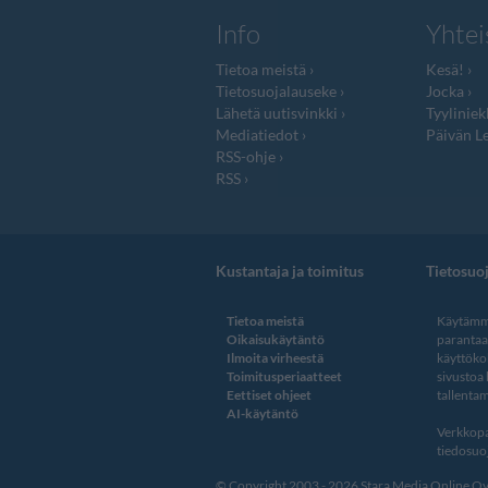
Info
Yhtei
Tietoa meistä
Kesä!
Tietosuojalauseke
Jocka
Lähetä uutisvinkki
Tyyliniek
Mediatiedot
Päivän Le
RSS-ohje
RSS
Kustantaja ja toimitus
Tietosuo
Tietoa meistä
Käytämme
Oikaisukäytäntö
paranta
Ilmoita virheestä
käyttöko
Toimitusperiaatteet
sivustoa
Eettiset ohjeet
tallentam
AI-käytäntö
Verkkopa
tiedosuoj
© Copyright 2003 - 2026 Stara Media Online Oy. 