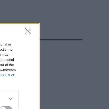
sonal or
ection to
ou may
 personal
out of the
 downstream
B’s List of