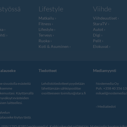
styössä
Lifestyle
Viihde
Matkailu
Viihdeuutiset
Fitness
StaraTV
ka
Lifestyle
Autot
hti
Terveys
Digi
Ruoka
Pelit
Koti & Asuminen
Elokuvat
jalauseke
Tiedotteet
Mediamyynti
 sivustolla evästeitä
Lehdistötiedotteet pyydetään
Nostemedia Oy
aksemme
lähettämään sähköpostitse
Puh. +358 40 356 1
kemustasi. Käyttämällä
osoitteeseen
toimitus@stara.fi
mikael@nostemedia.f
 hyväksyt evästeiden
isen laitteellesi.
Mediatiedot
lvelun
alauseke löytyy tästä
.
ISSN 1795-8180 (verkkomedia). Kaikki oikeudet pidätetään. Materiaalin luvaton julkais