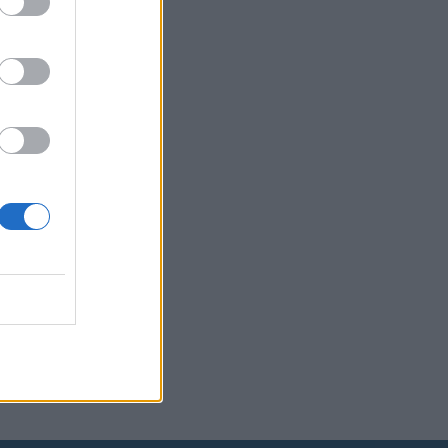
htye
eksi
nähdään