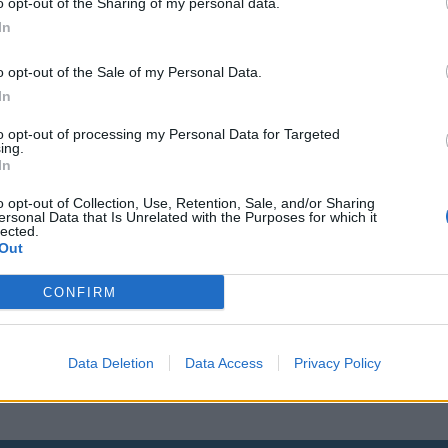
o opt-out of the Sharing of my personal data.
Viihdeuutiset
In
28.10.2010, 16:30
o opt-out of the Sale of my Personal Data.
In
ta
Ruotsalainen jättiy
to opt-out of processing my Personal Data for Targeted
ing.
keikalle Suomeen
In
lki
o opt-out of Collection, Use, Retention, Sale, and/or Sharing
ersonal Data that Is Unrelated with the Purposes for which it
lected.
Ruotsin kaikkien aikojen kolmann
Out
menestynein yhtye Ace of Base 
CONFIRM
tä. Vuonna
Data Deletion
Data Access
Privacy Policy