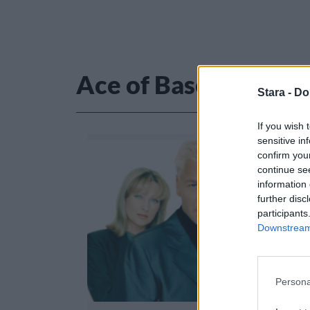
Ace of Base
Stara -
Do
If you wish 
sensitive in
confirm you
continue se
information 
further disc
participants
Downstream 
Persona