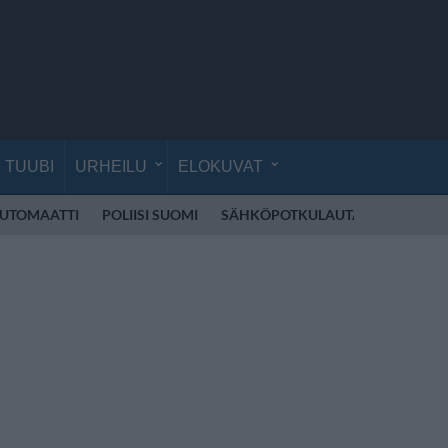
TUUBI
URHEILU
ELOKUVAT
UTOMAATTI
POLIISI SUOMI
SÄHKÖPOTKULAUTA
CIRQUE D