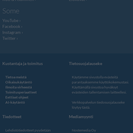
Some
YouTube
Facebook
Instagram
Twitter
Kustantaja ja toimitus
Tietosuojalauseke
Tietoa meistä
Käytämme sivustolla evästeitä
Oikaisukäytäntö
parantaaksemme käyttökokemustasi.
Ilmoita virheestä
Käyttämällä sivustoa hyväksyt
Toimitusperiaatteet
evästeiden tallentamisen laitteellesi.
Eettiset ohjeet
AI-käytäntö
Verkkopalvelun
tiedosuojalauseke
löytyy tästä
.
Tiedotteet
Mediamyynti
Lehdistötiedotteet pyydetään
Nostemedia Oy