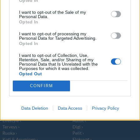
Opted In
suurin hiphop-festivaali
I want to opt-out of the Sale of my
Personal Data.
Opted In
I want to opt-out of processing my
Personal Data for Targeted Advertising.
Info
Yhteistyössä
Opted In
Tietoa meistä
Kesä!
I want to opt-out of Collection, Use,
Retention, Sale, and/or Sharing of my
Tietosuojalauseke
Jocka
Personal Data that Is Unrelated with the
Lähetä uutisvinkki
Tyyliniekka
Purposes for which it was collected.
Mediatiedot
Päivän Lehti
Opted Out
RSS-ohje
RSS
CONFIRM
Lifestyle
Viihde
Matkailu
Viihdeuutiset
Data Deletion
Data Access
Privacy Policy
Fitness
StaraTV
Lifestyle
Autot
Terveys
Digi
Ruoka
Pelit
Koti & Asuminen
Elokuvat