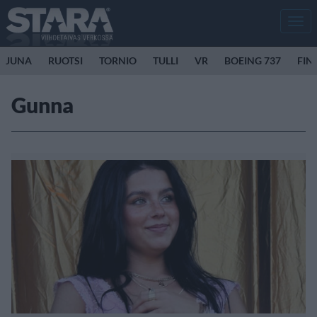
Men
JUNA
RUOTSI
TORNIO
TULLI
VR
BOEING 737
FIN
Gunna