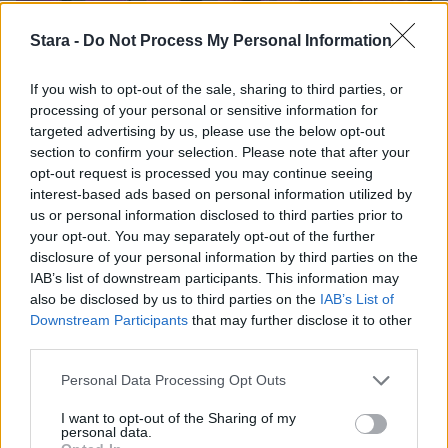
Stara -
Do Not Process My Personal Information
If you wish to opt-out of the sale, sharing to third parties, or
processing of your personal or sensitive information for
targeted advertising by us, please use the below opt-out
Viihdeuutiset
section to confirm your selection. Please note that after your
opt-out request is processed you may continue seeing
interest-based ads based on personal information utilized by
15.8.2024, 5:00
us or personal information disclosed to third parties prior to
your opt-out. You may separately opt-out of the further
Yhdysvaltalainen Gunna
disclosure of your personal information by third parties on the
IAB’s list of downstream participants. This information may
also be disclosed by us to third parties on the
IAB’s List of
kiinnitetty Blockfesteille
Downstream Participants
that may further disclose it to other
third parties.
Kerroimme eilen ilallla kuinka viikonloppuna
Personal Data Processing Opt Outs
Tampereella järjestettävä Pohjoismaiden
I want to opt-out of the Sharing of my
personal data.