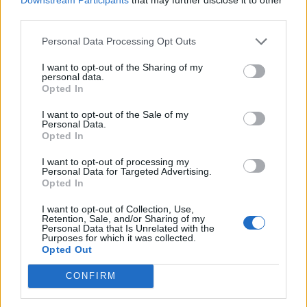
third parties.
aktivistille – nyt Helsingin
Personal Data Processing Opt Outs
kaupunki pahoittelee
I want to opt-out of the Sharing of my
personal data.
Opted In
Helsingin kaupunki kertoo työntekijänsä
I want to opt-out of the Sale of my
Personal Data.
käyttäytyneen epäasiallisesti
Opted In
luonnonsuojelualueella järjestetyn
I want to opt-out of processing my
Personal Data for Targeted Advertising.
hakkuutyömaan yhteydessä.
Opted In
I want to opt-out of Collection, Use,
Retention, Sale, and/or Sharing of my
Personal Data that Is Unrelated with the
Purposes for which it was collected.
Opted Out
Info
Yhteistyössä
CONFIRM
Tietoa meistä
Kesä!