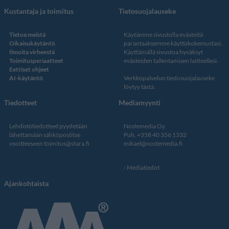
Kustantaja ja toimitus
Tietosuojalauseke
Tietoa meistä
Käytämme sivustolla evästeitä
Oikaisukäytäntö
parantaaksemme käyttökokemustasi.
Ilmoita virheestä
Käyttämällä sivustoa hyväksyt
Toimitusperiaatteet
evästeiden tallentamisen laitteellesi.
Eettiset ohjeet
AI-käytäntö
Verkkopalvelun
tiedosuojalauseke
löytyy tästä
.
Tiedotteet
Mediamyynti
Lehdistötiedotteet pyydetään
Nostemedia Oy
lähettämään sähköpostitse
Puh. +358 40 356 1332
osoitteeseen
toimitus@stara.fi
mikael@nostemedia.fi
Mediatiedot
Ajankohtaista