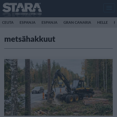
Men
CEUTA
ESPANJA
ESPANJA
GRAN CANARIA
HELLE
K
metsähakkuut