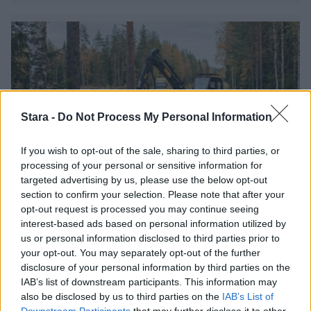
Stara -
Do Not Process My Personal Information
If you wish to opt-out of the sale, sharing to third parties, or
processing of your personal or sensitive information for
targeted advertising by us, please use the below opt-out
Uutiset
section to confirm your selection. Please note that after your
opt-out request is processed you may continue seeing
interest-based ads based on personal information utilized by
7.4.2026, 16:05
us or personal information disclosed to third parties prior to
your opt-out. You may separately opt-out of the further
Työntekijä huusi ja kiroili
disclosure of your personal information by third parties on the
IAB’s list of downstream participants. This information may
also be disclosed by us to third parties on the
IAB’s List of
töitä häiriköineille
Downstream Participants
that may further disclose it to other