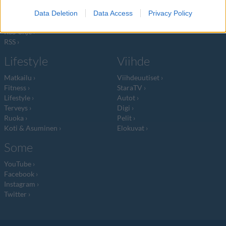
Tietosuojalauseke
Jocka
Lähetä uutisvinkki
Tyyliniekka
Data Deletion
Data Access
Privacy Policy
Mediatiedot
Päivän Lehti
RSS-ohje
RSS
Lifestyle
Viihde
Matkailu
Viihdeuutiset
Fitness
StaraTV
Lifestyle
Autot
Terveys
Digi
Ruoka
Pelit
Koti & Asuminen
Elokuvat
Some
YouTube
Facebook
Instagram
Twitter