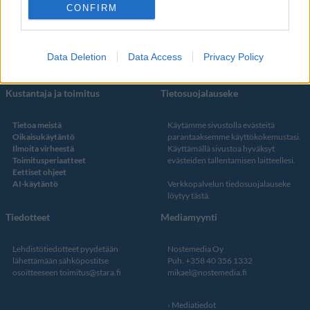
Facebook
CONFIRM
Instagram
Twitter
Data Deletion
Data Access
Privacy Policy
Kustantaja ja toimitus
Tietosuojalauseke
Tietoa meistä
Käytämme sivustolla evästeitä
Oikaisukäytäntö
parantaaksemme käyttökokemustasi.
Ilmoita virheestä
Käyttämällä sivustoa hyväksyt
Toimitusperiaatteet
evästeiden tallentamisen laitteellesi.
Eettiset ohjeet
AI-käytäntö
Verkkopalvelun
tiedosuojalauseke
löytyy tästä
.
Tiedotteet
Mediamyynti
Lehdistötiedotteet pyydetään
Nostemedia Oy
lähettämään sähköpostitse
Puh. +358 40 356 1332
osoitteeseen
toimitus@stara.fi
mikael@nostemedia.fi
Mediatiedot