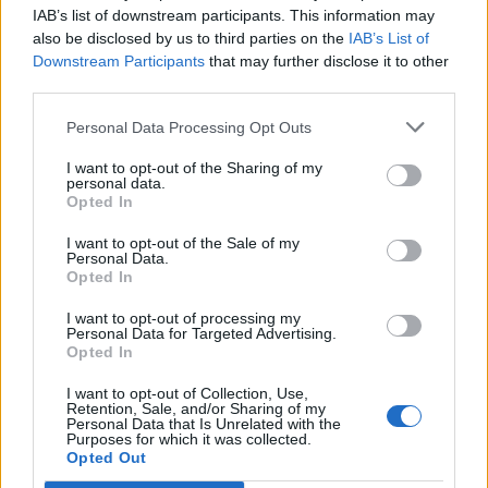
IAB’s list of downstream participants. This information may
also be disclosed by us to third parties on the
IAB’s List of
Info
Yhteistyössä
Downstream Participants
that may further disclose it to other
third parties.
Tietoa meistä
Kesä!
Tietosuojalauseke
Jocka
Personal Data Processing Opt Outs
Lähetä uutisvinkki
Tyyliniekka
I want to opt-out of the Sharing of my
Mediatiedot
Päivän Lehti
personal data.
RSS-ohje
Opted In
RSS
I want to opt-out of the Sale of my
Lifestyle
Viihde
Personal Data.
Opted In
Matkailu
Viihdeuutiset
Fitness
StaraTV
I want to opt-out of processing my
Lifestyle
Autot
Personal Data for Targeted Advertising.
Opted In
Terveys
Digi
Ruoka
Pelit
I want to opt-out of Collection, Use,
Koti & Asuminen
Elokuvat
Retention, Sale, and/or Sharing of my
Personal Data that Is Unrelated with the
Some
Purposes for which it was collected.
Opted Out
YouTube