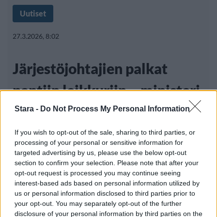
Uutiset
27.3.2026, 8:02
Järjestöjohtajien palkat
pantiin leikkuriin – ministeri
Wille Rydman lupaa jatkoa
Stara -
Do Not Process My Personal Information
If you wish to opt-out of the sale, sharing to third parties, or
processing of your personal or sensitive information for
Tuore sosiaali-​ ja terveysministeri Wille
targeted advertising by us, please use the below opt-out
section to confirm your selection. Please note that after your
Rydman on päättänyt rajoittaa
opt-out request is processed you may continue seeing
järjestöjohtajien
interest-based ads based on personal information utilized by
us or personal information disclosed to third parties prior to
your opt-out. You may separately opt-out of the further
disclosure of your personal information by third parties on the