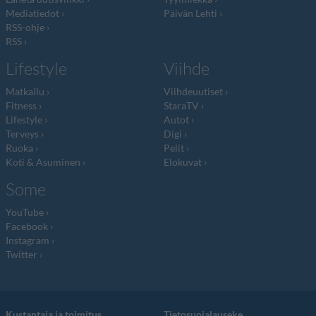
Mediatiedot
Päivän Lehti
RSS-ohje
RSS
Lifestyle
Viihde
Matkailu
Viihdeuutiset
Fitness
StaraTV
Lifestyle
Autot
Terveys
Digi
Ruoka
Pelit
Koti & Asuminen
Elokuvat
Some
YouTube
Facebook
Instagram
Twitter
Kustantaja ja toimitus
Tietosuojalauseke