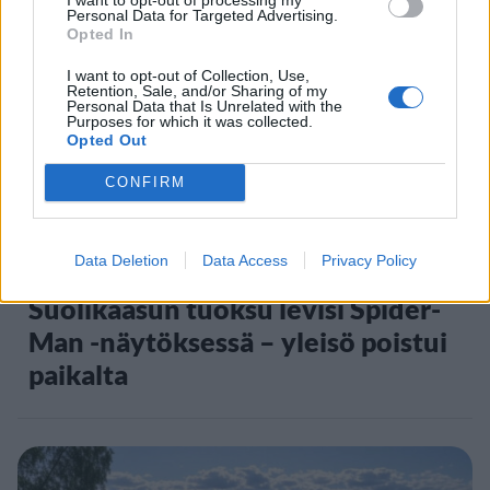
Personal Data for Targeted Advertising.
Opted In
5
I want to opt-out of Collection, Use,
Retention, Sale, and/or Sharing of my
Personal Data that Is Unrelated with the
Purposes for which it was collected.
Opted Out
CONFIRM
VIIHDEUUTISET
Data Deletion
Data Access
Privacy Policy
Suolikaasun tuoksu levisi Spider-
Man -näytöksessä – yleisö poistui
paikalta