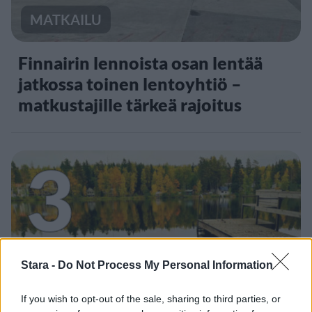
MATKAILU
Finnairin lennoista osan lentää
jatkossa toinen lentoyhtiö –
matkustajille tärkeä rajoitus
3
Stara -
Do Not Process My Personal Information
VIIHDEUUTISET
If you wish to opt-out of the sale, sharing to third parties, or