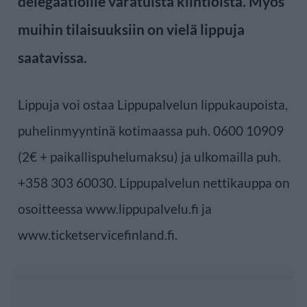
delegaatioille varatuista kiintiöistä. Myös
muihin tilaisuuksiin on vielä lippuja
saatavissa.
Lippuja voi ostaa Lippupalvelun lippukaupoista,
puhelinmyyntinä kotimaassa puh. 0600 10909
(2€ + paikallispuhelumaksu) ja ulkomailla puh.
+358 303 60030. Lippupalvelun nettikauppa on
osoitteessa www.lippupalvelu.fi ja
www.ticketservicefinland.fi.