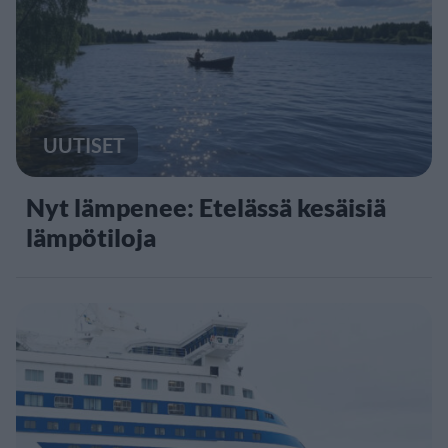
UUTISET
Nyt lämpenee: Etelässä kesäisiä
lämpötiloja