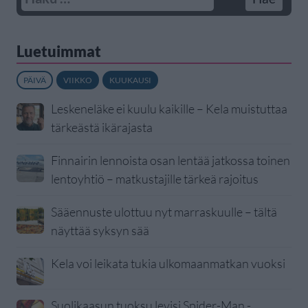
Luetuimmat
PÄIVÄ
VIIKKO
KUUKAUSI
Leskeneläke ei kuulu kaikille – Kela muistuttaa
tärkeästä ikärajasta
Finnairin lennoista osan lentää jatkossa toinen
lentoyhtiö – matkustajille tärkeä rajoitus
Sääennuste ulottuu nyt marraskuulle – tältä
näyttää syksyn sää
Kela voi leikata tukia ulkomaanmatkan vuoksi
Suolikaasun tuoksu levisi Spider-Man -