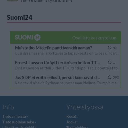
historiallisia tykinkuulia
Suomi24
Info
Yhteistyössä
Tietoa meistä
Kesä!
Tietosuojalauseke
Jocka
Lähetä uutisvinkki
Tyyliniekka