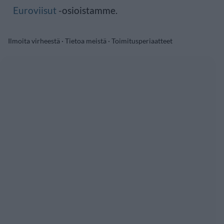
Euroviisut
-osioistamme.
Ilmoita virheestä
·
Tietoa meistä
·
Toimitusperiaatteet