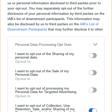
2
us or personal information disclosed to third parties prior to
your opt-out. You may separately opt-out of the further
disclosure of your personal information by third parties on the
IAB’s list of downstream participants. This information may
also be disclosed by us to third parties on the
IAB’s List of
Downstream Participants
that may further disclose it to other
third parties.
UUTISET
Personal Data Processing Opt Outs
I want to opt-out of the Sharing of my
personal data.
Työnantaja ei hyväksynyt
Opted In
etälääkärin
I want to opt-out of the Sale of my
sairauslomatodistuksia – neljälle
Personal Data.
Opted In
ei maksettu sairausajan palkkaa
I want to opt-out of processing my
Personal Data for Targeted Advertising.
Opted In
I want to opt-out of Collection, Use,
Retention, Sale, and/or Sharing of my