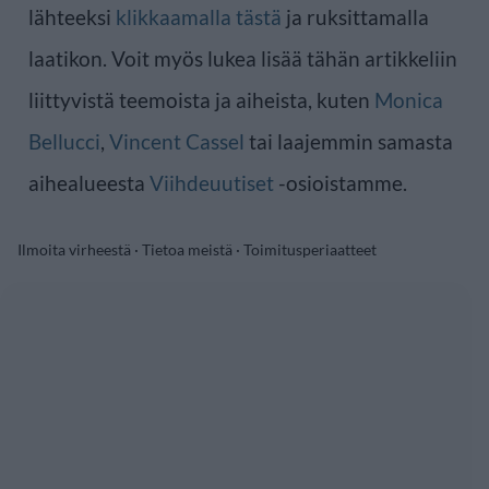
lähteeksi
klikkaamalla tästä
ja ruksittamalla
laatikon. Voit myös lukea lisää tähän artikkeliin
liittyvistä teemoista ja aiheista, kuten
Monica
Bellucci
,
Vincent Cassel
tai laajemmin samasta
aihealueesta
Viihdeuutiset
-osioistamme.
Ilmoita virheestä
·
Tietoa meistä
·
Toimitusperiaatteet