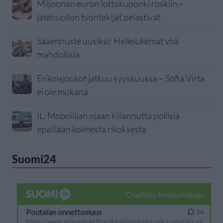
Miljoonan euron lottokuponki roskiin –
jätehuollon työntekijät pelastivat
Sääennuste uusiksi! Hellelukemat yhä
mahdollisia
Erikoisjoukot jatkuu syyskuussa – Sofia Virta
ei ole mukana
IL: Mopoilijan ojaan kiilannutta poliisia
epäillään kolmesta rikoksesta
Suomi24