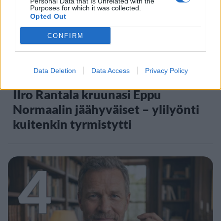
3
Personal Data that Is Unrelated with the
Purposes for which it was collected.
Opted Out
CONFIRM
VIIHDEUUTISET
Data Deletion
Data Access
Privacy Policy
IIro Rantala kruunasi Eppu
Normaalin jäähyväiset – ylilyönti
kuitenkin tyrmistytti
4