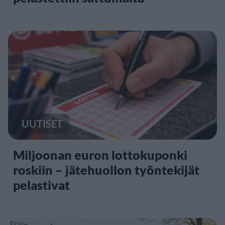
UUTISET
Miljoonan euron lottokuponki
roskiin – jätehuollon työntekijät
pelastivat