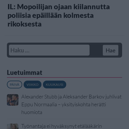
IL: Mopoilijan ojaan kiilannutta
poliisia epäillään kolmesta
rikoksesta
Luetuimmat
PÄIVÄ
VIIKKO
KUUKAUSI
Alexander Stubb ja Aleksander Barkov juhlivat
Eppu Normaalia – yksityiskohta herätti
huomiota
Työnantaja ei hyväksynyt etälääkärin