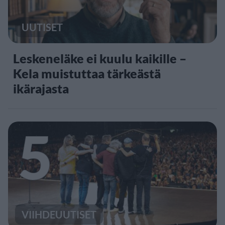
UUTISET
Leskeneläke ei kuulu kaikille –
Kela muistuttaa tärkeästä
ikärajasta
5
VIIHDEUUTISET