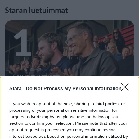
Staran luetuimmat
1
VIIHDEUUTISET
Stara -
Do Not Process My Personal Information
Alexander Stubb ja Aleksander
If you wish to opt-out of the sale, sharing to third parties, or
Barkov juhlivat Eppu Normaalia –
processing of your personal or sensitive information for
yksityiskohta herätti huomiota
targeted advertising by us, please use the below opt-out
section to confirm your selection. Please note that after your
opt-out request is processed you may continue seeing
interest-based ads based on personal information utilized by