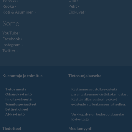
Terveys
Digi
Ruoka
Pelit
Koti & Asuminen
Elokuvat
Some
YouTube
Facebook
Instagram
Twitter
Kustantaja ja toimitus
Tietosuojalauseke
Tietoa meistä
Käytämme sivustolla evästeitä
Oikaisukäytäntö
parantaaksemme käyttökokemustasi.
Ilmoita virheestä
Käyttämällä sivustoa hyväksyt
Toimitusperiaatteet
evästeiden tallentamisen laitteellesi.
Eettiset ohjeet
AI-käytäntö
Verkkopalvelun
tiedosuojalauseke
löytyy tästä
.
Tiedotteet
Mediamyynti