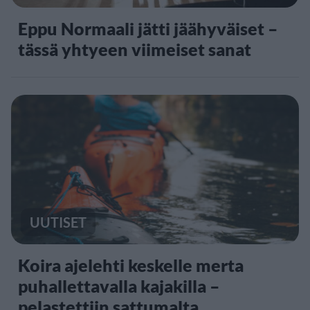
Eppu Normaali jätti jäähyväiset –
tässä yhtyeen viimeiset sanat
UUTISET
Koira ajelehti keskelle merta
puhallettavalla kajakilla –
pelastettiin sattumalta