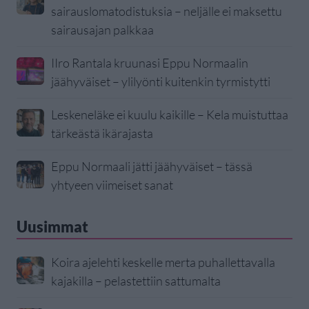
sairauslomatodistuksia – neljälle ei maksettu
sairausajan palkkaa
IIro Rantala kruunasi Eppu Normaalin
jäähyväiset – ylilyönti kuitenkin tyrmistytti
Leskeneläke ei kuulu kaikille – Kela muistuttaa
tärkeästä ikärajasta
Eppu Normaali jätti jäähyväiset – tässä
yhtyeen viimeiset sanat
Uusimmat
Koira ajelehti keskelle merta puhallettavalla
kajakilla – pelastettiin sattumalta