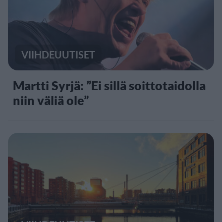
VIIHDEUUTISET
Martti Syrjä: ”Ei sillä soittotaidolla
niin väliä ole”