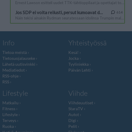
Info
Yhteistyössä
Tietoa meistä
Kesä!
Tietosuojalauseke
Jocka
Lähetä uutisvinkki
Tyyliniekka
Mediatiedot
Päivän Lehti
RSS-ohje
RSS
Lifestyle
Viihde
Matkailu
Viihdeuutiset
Fitness
StaraTV
Lifestyle
Autot
Terveys
Digi
Ruoka
Pelit