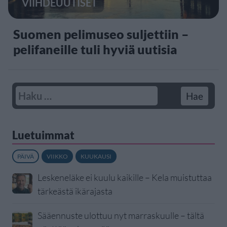
VIIHDEUUTISET
Suomen pelimuseo suljettiin –
pelifaneille tuli hyviä uutisia
Luetuimmat
PÄIVÄ
VIIKKO
KUUKAUSI
Leskeneläke ei kuulu kaikille – Kela muistuttaa
tärkeästä ikärajasta
Sääennuste ulottuu nyt marraskuulle – tältä