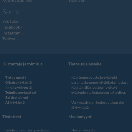
Koti & Asuminen
Elokuvat
Some
YouTube
Facebook
Instagram
Twitter
Kustantaja ja toimitus
Tietosuojalauseke
Tietoa meistä
Käytämme sivustolla evästeitä
Oikaisukäytäntö
parantaaksemme käyttökokemustasi.
Ilmoita virheestä
Käyttämällä sivustoa hyväksyt
Toimitusperiaatteet
evästeiden tallentamisen laitteellesi.
Eettiset ohjeet
AI-käytäntö
Verkkopalvelun
tiedosuojalauseke
löytyy tästä
.
Tiedotteet
Mediamyynti
Lehdistötiedotteet pyydetään
Nostemedia Oy