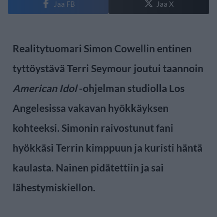
Jaa FB
Jaa X
Realitytuomari Simon Cowellin entinen
tyttöystävä Terri Seymour joutui taannoin
American Idol
-ohjelman studiolla Los
Angelesissa vakavan hyökkäyksen
kohteeksi. Simonin raivostunut fani
hyökkäsi Terrin kimppuun ja kuristi häntä
kaulasta. Nainen pidätettiin ja sai
lähestymiskiellon.