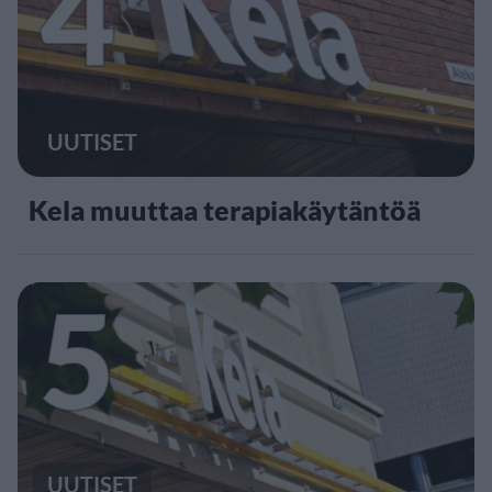
4
UUTISET
Kela muuttaa terapiakäytäntöä
5
UUTISET