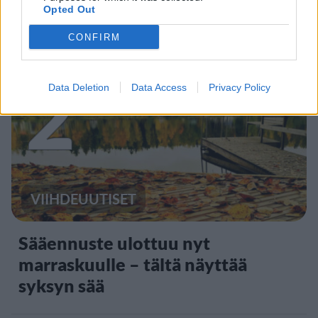
Opted Out
ikärajasta
CONFIRM
2
Data Deletion
Data Access
Privacy Policy
VIIHDEUUTISET
Sääennuste ulottuu nyt
marraskuulle – tältä näyttää
syksyn sää