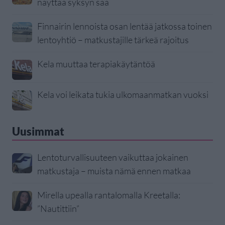
näyttää syksyn sää
Finnairin lennoista osan lentää jatkossa toinen
lentoyhtiö – matkustajille tärkeä rajoitus
Kela muuttaa terapiakäytäntöä
Kela voi leikata tukia ulkomaanmatkan vuoksi
Uusimmat
Lentoturvallisuuteen vaikuttaa jokainen
matkustaja – muista nämä ennen matkaa
Mirella upealla rantalomalla Kreetalla:
”Nautittiin”