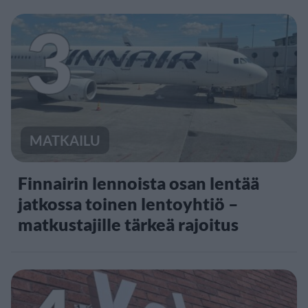
3
MATKAILU
Finnairin lennoista osan lentää
jatkossa toinen lentoyhtiö –
matkustajille tärkeä rajoitus