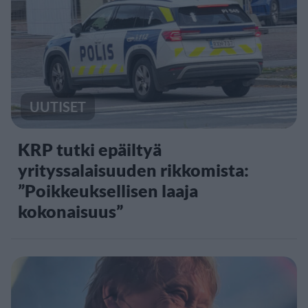
UUTISET
KRP tutki epäiltyä
yrityssalaisuuden rikkomista:
”Poikkeuksellisen laaja
kokonaisuus”