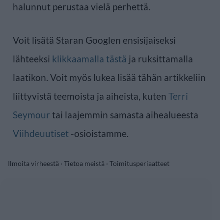
halunnut perustaa vielä perhettä.
Voit lisätä Staran Googlen ensisijaiseksi
lähteeksi
klikkaamalla tästä
ja ruksittamalla
laatikon. Voit myös lukea lisää tähän artikkeliin
liittyvistä teemoista ja aiheista, kuten
Terri
Seymour
tai laajemmin samasta aihealueesta
Viihdeuutiset
-osioistamme.
Ilmoita virheestä
·
Tietoa meistä
·
Toimitusperiaatteet