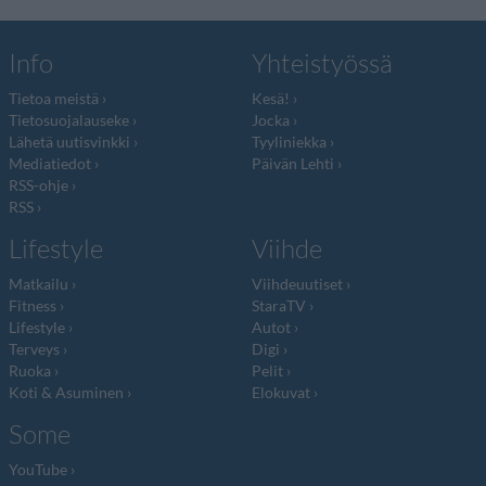
Info
Yhteistyössä
Tietoa meistä
Kesä!
Tietosuojalauseke
Jocka
Lähetä uutisvinkki
Tyyliniekka
Mediatiedot
Päivän Lehti
RSS-ohje
RSS
Lifestyle
Viihde
Matkailu
Viihdeuutiset
Fitness
StaraTV
Lifestyle
Autot
Terveys
Digi
Ruoka
Pelit
Koti & Asuminen
Elokuvat
Some
YouTube