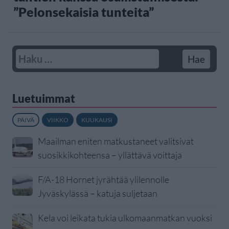
”Pelonsekaisia tunteita”
Luetuimmat
PÄIVÄ
VIIKKO
KUUKAUSI
Maailman eniten matkustaneet valitsivat
suosikkikohteensa – yllättävä voittaja
F/A-18 Hornet jyrähtää ylilennolle
Jyväskylässä – katuja suljetaan
Kela voi leikata tukia ulkomaanmatkan vuoksi