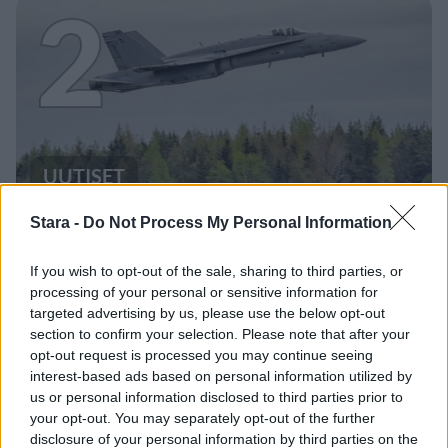
2
UUTISET
Stara -
Do Not Process My Personal Information
F/A-18 Hornet jyrähtää ylilennolle
Jyväskylässä – katuja suljetaan
If you wish to opt-out of the sale, sharing to third parties, or
processing of your personal or sensitive information for
targeted advertising by us, please use the below opt-out
section to confirm your selection. Please note that after your
3
opt-out request is processed you may continue seeing
interest-based ads based on personal information utilized by
us or personal information disclosed to third parties prior to
your opt-out. You may separately opt-out of the further
disclosure of your personal information by third parties on the