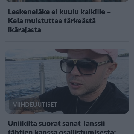
Leskeneläke ei kuulu kaikille –
Kela muistuttaa tärkeästä
ikärajasta
VIIHDEUUTISET
Uniikilta suorat sanat Tanssii
tähtien kanssa osallistumisesta: