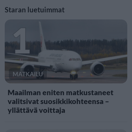
Staran luetuimmat
1
MATKAILU
Maailman eniten matkustaneet
valitsivat suosikkikohteensa –
yllättävä voittaja