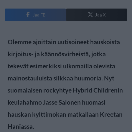
Jaa FB
Jaa X
Olemme ajoittain uutisoineet hauskoista
kirjoitus- ja käännösvirheistä, jotka
tekevät esimerkiksi ulkomailla olevista
mainostauluista silkkaa huumoria. Nyt
suomalaisen rockyhtye Hybrid Childrenin
keulahahmo Jasse Salonen huomasi
hauskan kylttimokan matkallaan Kreetan
Haniassa.