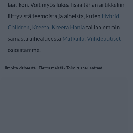
laatikon. Voit myös lukea lisää tähän artikkeliin
liittyvistä teemoista ja aiheista, kuten
Hybrid
Children
,
Kreeta
,
Kreeta Hania
tai laajemmin
samasta aihealueesta
Matkailu
,
Viihdeuutiset
-
osioistamme.
Ilmoita virheestä
·
Tietoa meistä
·
Toimitusperiaatteet