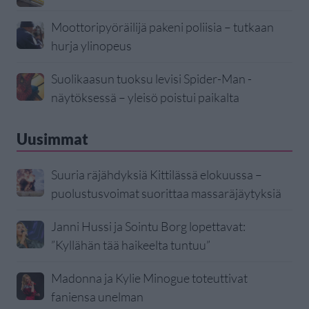
Moottoripyöräilijä pakeni poliisia – tutkaan
hurja ylinopeus
Suolikaasun tuoksu levisi Spider-Man -
näytöksessä – yleisö poistui paikalta
Uusimmat
Suuria räjähdyksiä Kittilässä elokuussa –
puolustusvoimat suorittaa massaräjäytyksiä
Janni Hussi ja Sointu Borg lopettavat:
”Kyllähän tää haikeelta tuntuu”
Madonna ja Kylie Minogue toteuttivat
faniensa unelman