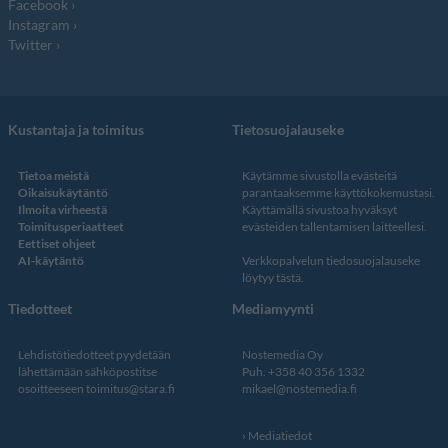
Facebook
Instagram
Twitter
Kustantaja ja toimitus
Tietosuojalauseke
Tietoa meistä
Käytämme sivustolla evästeitä
Oikaisukäytäntö
parantaaksemme käyttökokemustasi.
Ilmoita virheestä
Käyttämällä sivustoa hyväksyt
Toimitusperiaatteet
evästeiden tallentamisen laitteellesi.
Eettiset ohjeet
AI-käytäntö
Verkkopalvelun
tiedosuojalauseke
löytyy tästä
.
Tiedotteet
Mediamyynti
Lehdistötiedotteet pyydetään
Nostemedia Oy
lähettämään sähköpostitse
Puh. +358 40 356 1332
osoitteeseen
toimitus@stara.fi
mikael@nostemedia.fi
Mediatiedot