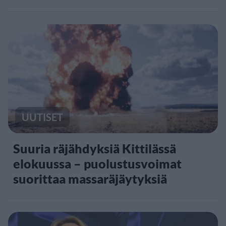
UUTISET
Suuria räjähdyksiä Kittilässä
elokuussa – puolustusvoimat
suorittaa massaräjäytyksiä