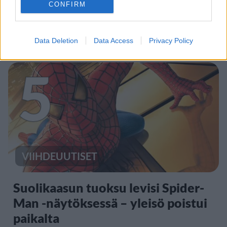
CONFIRM
Moottoripyöräilijä pakeni poliisia
– tutkaan hurja ylinopeus
Data Deletion
Data Access
Privacy Policy
5
VIIHDEUUTISET
Suolikaasun tuoksu levisi Spider-
Man -näytöksessä – yleisö poistui
paikalta