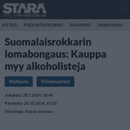
Men
KITTILÄ
PUOLUSTUSVOIMAT
RÄJÄHDYS
JANNI HUSSI
Suomalaisrokkarin
lomabongaus: Kauppa
myy alkoholisteja
Matkailu
Viihdeuutiset
Julkaistu: 28.7.2014, 18:40
Päivitetty: 20.10.2014, 23:19
Toimittaja:
Staran toimitus