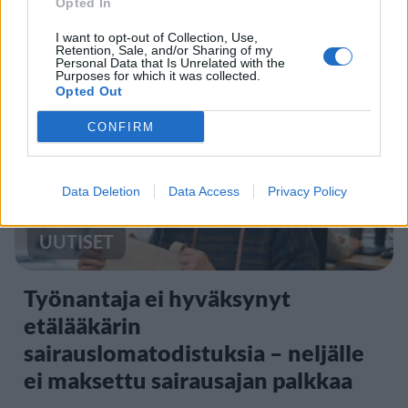
Opted In
yksityiskohta herätti huomiota
I want to opt-out of Collection, Use,
Retention, Sale, and/or Sharing of my
Personal Data that Is Unrelated with the
Purposes for which it was collected.
2
Opted Out
CONFIRM
Data Deletion
Data Access
Privacy Policy
UUTISET
Työnantaja ei hyväksynyt
etälääkärin
sairauslomatodistuksia – neljälle
ei maksettu sairausajan palkkaa