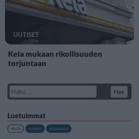
UUTISET
Kela mukaan rikollisuuden
torjuntaan
Luetuimmat
PÄIVÄ
VIIKKO
KUUKAUSI