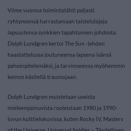
Viime vuonna toimintatähti paljasti
ryhtyneensä harrastamaan taistelulajeja
lapsuutensa synkkien tapahtumien johdosta.
Dolph Lundgren kertoi The Sun -lehden
haastattelussa joutuneensa lapsena isänsä
pahoinpitelemäksi, ja tarvinneensa myöhemmin
keinon käsitellä traumojaan.
Dolph Lundgren muistetaan useista
mieleenpainuvista rooleistaan 1980 ja 1990-
luvun kulttielokuvissa, kuten Rocky IV, Masters
of the Universe, Universal Soldier – Täydellinen