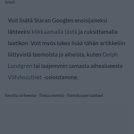
Splash
Voit lisätä Staran Googlen ensisijaiseksi
lähteeksi
klikkaamalla tästä
ja ruksittamalla
laatikon. Voit myös lukea lisää tähän artikkeliin
liittyvistä teemoista ja aiheista, kuten
Dolph
Lundgren
tai laajemmin samasta aihealueesta
Viihdeuutiset
-osioistamme.
Ilmoita virheestä
·
Tietoa meistä
·
Toimitusperiaatteet