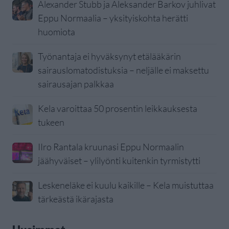
Alexander Stubb ja Aleksander Barkov juhlivat
Eppu Normaalia – yksityiskohta herätti
huomiota
Työnantaja ei hyväksynyt etälääkärin
sairauslomatodistuksia – neljälle ei maksettu
sairausajan palkkaa
Kela varoittaa 50 prosentin leikkauksesta
tukeen
IIro Rantala kruunasi Eppu Normaalin
jäähyväiset – ylilyönti kuitenkin tyrmistytti
Leskeneläke ei kuulu kaikille – Kela muistuttaa
tärkeästä ikärajasta