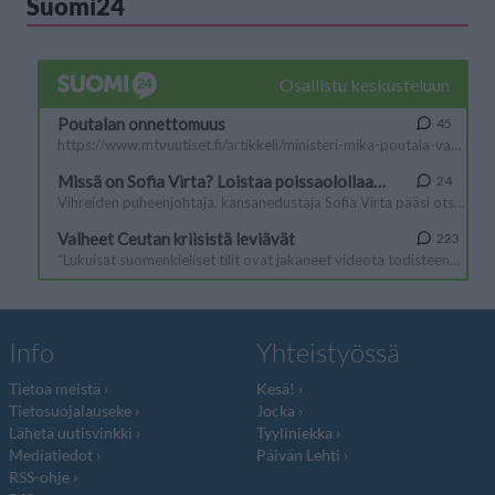
Suomi24
Info
Yhteistyössä
Tietoa meistä
Kesä!
Tietosuojalauseke
Jocka
Lähetä uutisvinkki
Tyyliniekka
Mediatiedot
Päivän Lehti
RSS-ohje