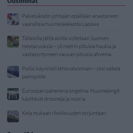
Uusimmat
Palvelukodin johtajan epäillään anastaneen
vaarallisia huumelääkkeitä Lapissa
Tällaisilla jättikaloilla voitetaan Suomen
mestaruuksia – yli metrin pituisia haukia ja
vastasyntyneen vauvan pituisia ahvenia
Poliisi käynnisti tehovalvonnan – yksi selkeä
painopiste
Euroopan paheneva ongelma: Huumejengit
käyttävät drooneja ja nuoria
Kela mukaan rikollisuuden torjuntaan