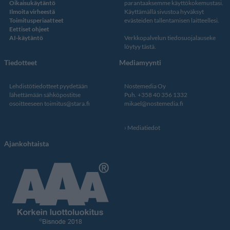
Oikaisukäytäntö
parantaaksemme käyttökokemustasi.
Ilmoita virheestä
Käyttämällä sivustoa hyväksyt
Toimitusperiaatteet
evästeiden tallentamisen laitteellesi.
Eettiset ohjeet
AI-käytäntö
Verkkopalvelun
tiedosuojalauseke
löytyy tästä
.
Tiedotteet
Mediamyynti
Lehdistötiedotteet pyydetään
Nostemedia Oy
lähettämään sähköpostitse
Puh. +358 40 356 1332
osoitteeseen
toimitus@stara.fi
mikael@nostemedia.fi
Mediatiedot
Ajankohtaista