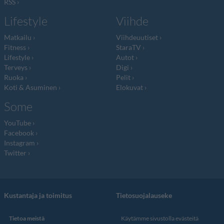
RSS
Lifestyle
Viihde
Matkailu
Viihdeuutiset
Fitness
StaraTV
Lifestyle
Autot
Terveys
Digi
Ruoka
Pelit
Koti & Asuminen
Elokuvat
Some
YouTube
Facebook
Instagram
Twitter
Kustantaja ja toimitus
Tietosuojalauseke
Tietoa meistä
Käytämme sivustolla evästeitä