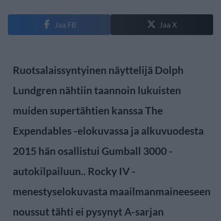
Jaa FB
Jaa X
Ruotsalaissyntyinen näyttelijä Dolph
Lundgren nähtiin taannoin lukuisten
muiden supertähtien kanssa The
Expendables -elokuvassa ja alkuvuodesta
2015 hän osallistui Gumball 3000 -
autokilpailuun.. Rocky IV -
menestyselokuvasta maailmanmaineeseen
noussut tähti ei pysynyt A-sarjan