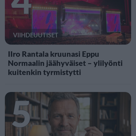
4
VIIHDEUUTISET
IIro Rantala kruunasi Eppu
Normaalin jäähyväiset – ylilyönti
kuitenkin tyrmistytti
5