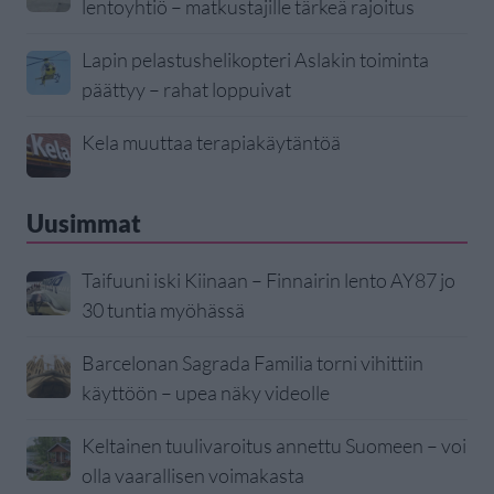
lentoyhtiö – matkustajille tärkeä rajoitus
Lapin pelastushelikopteri Aslakin toiminta
päättyy – rahat loppuivat
Kela muuttaa terapiakäytäntöä
Uusimmat
Taifuuni iski Kiinaan – Finnairin lento AY87 jo
30 tuntia myöhässä
Barcelonan Sagrada Familia torni vihittiin
käyttöön – upea näky videolle
Keltainen tuulivaroitus annettu Suomeen – voi
olla vaarallisen voimakasta