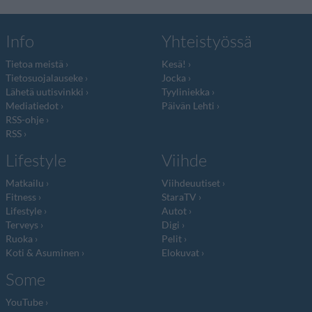
Info
Yhteistyössä
Tietoa meistä
Kesä!
Tietosuojalauseke
Jocka
Lähetä uutisvinkki
Tyyliniekka
Mediatiedot
Päivän Lehti
RSS-ohje
RSS
Lifestyle
Viihde
Matkailu
Viihdeuutiset
Fitness
StaraTV
Lifestyle
Autot
Terveys
Digi
Ruoka
Pelit
Koti & Asuminen
Elokuvat
Some
YouTube