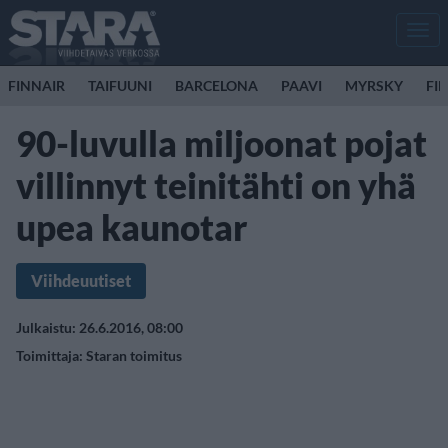
Men
FINNAIR
TAIFUUNI
BARCELONA
PAAVI
MYRSKY
FI
90-luvulla miljoonat pojat
villinnyt teinitähti on yhä
upea kaunotar
Viihdeuutiset
Julkaistu: 26.6.2016, 08:00
Toimittaja:
Staran toimitus