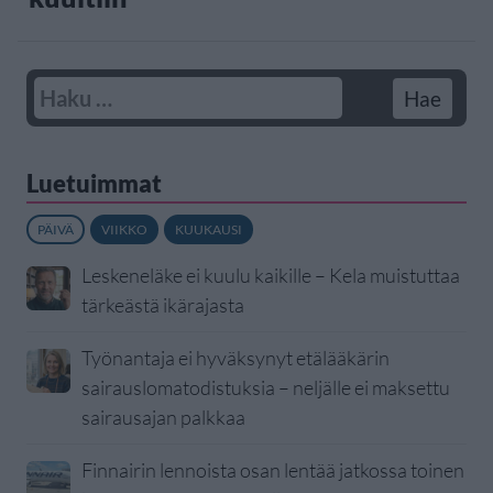
Luetuimmat
PÄIVÄ
VIIKKO
KUUKAUSI
Leskeneläke ei kuulu kaikille – Kela muistuttaa
tärkeästä ikärajasta
Työnantaja ei hyväksynyt etälääkärin
sairauslomatodistuksia – neljälle ei maksettu
sairausajan palkkaa
Finnairin lennoista osan lentää jatkossa toinen