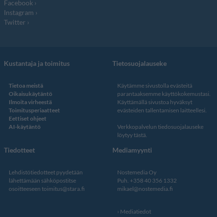
Facebook
Instagram
Twitter
Kustantaja ja toimitus
Tietosuojalauseke
Tietoa meistä
Käytämme sivustolla evästeitä
Oikaisukäytäntö
parantaaksemme käyttökokemustasi.
Ilmoita virheestä
Käyttämällä sivustoa hyväksyt
Toimitusperiaatteet
evästeiden tallentamisen laitteellesi.
Eettiset ohjeet
AI-käytäntö
Verkkopalvelun
tiedosuojalauseke
löytyy tästä
.
Tiedotteet
Mediamyynti
Lehdistötiedotteet pyydetään
Nostemedia Oy
lähettämään sähköpostitse
Puh. +358 40 356 1332
osoitteeseen
toimitus@stara.fi
mikael@nostemedia.fi
Mediatiedot