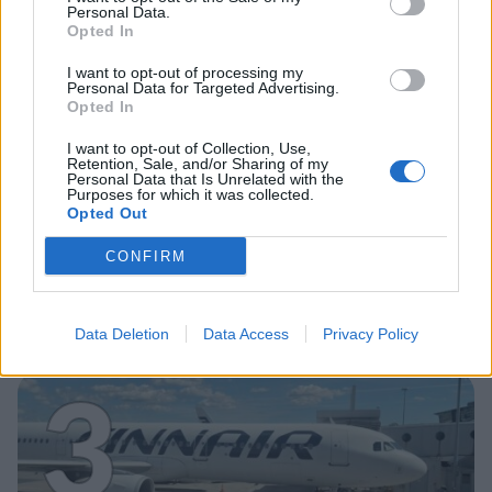
2
Personal Data.
Opted In
I want to opt-out of processing my
Personal Data for Targeted Advertising.
Opted In
UUTISET
I want to opt-out of Collection, Use,
Retention, Sale, and/or Sharing of my
Personal Data that Is Unrelated with the
Työnantaja ei hyväksynyt
Purposes for which it was collected.
Opted Out
etälääkärin
CONFIRM
sairauslomatodistuksia – neljälle
ei maksettu sairausajan palkkaa
Data Deletion
Data Access
Privacy Policy
3