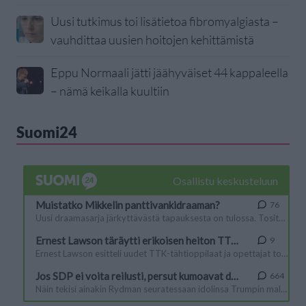
Uusi tutkimus toi lisätietoa fibromyalgiasta –
vauhdittaa uusien hoitojen kehittämistä
Eppu Normaali jätti jäähyväiset 44 kappaleella
– nämä keikalla kuultiin
Suomi24