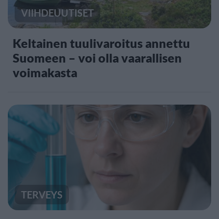
VIIHDEUUTISET
Keltainen tuulivaroitus annettu
Suomeen – voi olla vaarallisen
voimakasta
TERVEYS