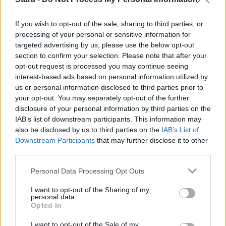
1
If you wish to opt-out of the sale, sharing to third parties, or
processing of your personal or sensitive information for
targeted advertising by us, please use the below opt-out
section to confirm your selection. Please note that after your
opt-out request is processed you may continue seeing
interest-based ads based on personal information utilized by
us or personal information disclosed to third parties prior to
UUTISET
your opt-out. You may separately opt-out of the further
disclosure of your personal information by third parties on the
IAB’s list of downstream participants. This information may
Leskeneläke ei kuulu kaikille –
also be disclosed by us to third parties on the
IAB’s List of
Downstream Participants
that may further disclose it to other
Kela muistuttaa tärkeästä
third parties.
ikärajasta
Personal Data Processing Opt Outs
I want to opt-out of the Sharing of my
personal data.
Opted In
I want to opt-out of the Sale of my