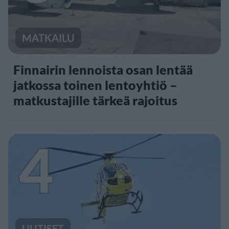
MATKAILU
Finnairin lennoista osan lentää
jatkossa toinen lentoyhtiö –
matkustajille tärkeä rajoitus
4
UUTISET