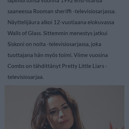
läpimurtonsa vuonna 1992 ensi-iltansa
saaneessa Rooman sheriffi -televisiosarjassa.
Näyttelijäura alkoi 12-vuotiaana elokuvassa
Walls of Glass. Sittemmin menestys jatkui
Siskoni on noita -televisiosarjassa, joka
tuottajana hän myös toimi. Viime vuosina
Combs on tähdittänyt Pretty Little Liars -
televisiosarjaa.