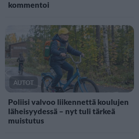
kommentoi
AUTOT
Poliisi valvoo liikennettä koulujen
läheisyydessä – nyt tuli tärkeä
muistutus