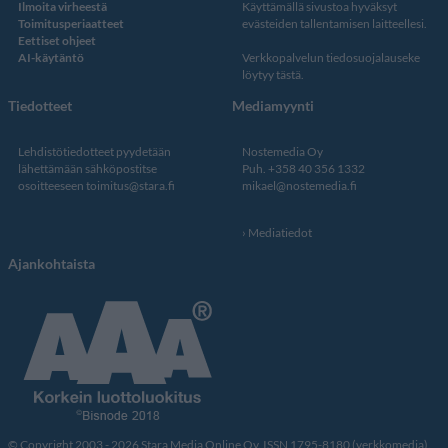
Ilmoita virheestä
Käyttämällä sivustoa hyväksyt
Toimitusperiaatteet
evästeiden tallentamisen laitteellesi.
Eettiset ohjeet
AI-käytäntö
Verkkopalvelun
tiedosuojalauseke
löytyy tästä
.
Tiedotteet
Mediamyynti
Lehdistötiedotteet pyydetään
Nostemedia Oy
lähettämään sähköpostitse
Puh. +358 40 356 1332
osoitteeseen
toimitus@stara.fi
mikael@nostemedia.fi
Mediatiedot
Ajankohtaista
© Copyright 2003 - 2026 Stara Media Online Oy. ISSN 1795-8180 (verkkomedia).