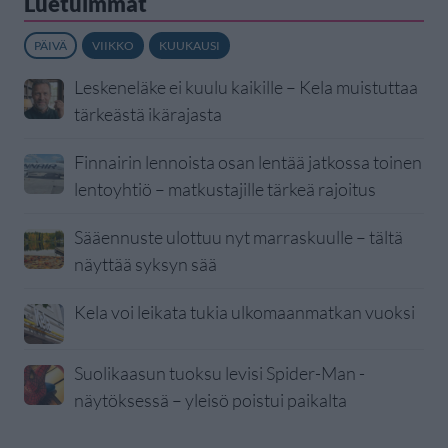
Luetuimmat
PÄIVÄ
VIIKKO
KUUKAUSI
Leskeneläke ei kuulu kaikille – Kela muistuttaa
tärkeästä ikärajasta
Finnairin lennoista osan lentää jatkossa toinen
lentoyhtiö – matkustajille tärkeä rajoitus
Sääennuste ulottuu nyt marraskuulle – tältä
näyttää syksyn sää
Kela voi leikata tukia ulkomaanmatkan vuoksi
Suolikaasun tuoksu levisi Spider-Man -
näytöksessä – yleisö poistui paikalta