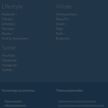
Lifestyle
Viihde
Matkailu
Viihdeuutiset
Fitness
StaraTV
Lifestyle
Autot
Terveys
Digi
Ruoka
Pelit
Koti & Asuminen
Elokuvat
Some
YouTube
Facebook
Instagram
Twitter
Kustantaja ja toimitus
Tietosuojalauseke
Tietoa meistä
Käytämme sivustolla evästeitä
Oikaisukäytäntö
parantaaksemme käyttökokemustasi.