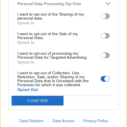
marraskuulle – tältä näyttää
Personal Data Processing Opt Outs
syksyn sää
I want to opt-out of the Sharing of my
personal data.
Opted In
4
I want to opt-out of the Sale of my
Personal Data.
Opted In
I want to opt-out of processing my
Personal Data for Targeted Advertising.
Opted In
I want to opt-out of Collection, Use,
Retention, Sale, and/or Sharing of my
UUTISET
Personal Data that Is Unrelated with the
Purposes for which it was collected.
Opted Out
Kela voi leikata tukia
CONFIRM
ulkomaanmatkan vuoksi
Data Deletion
Data Access
Privacy Policy