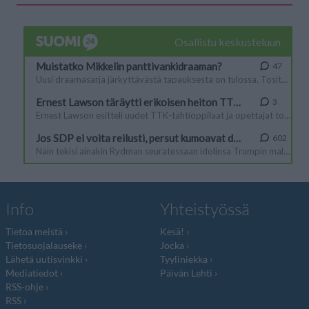
Info
Yhteistyössä
Tietoa meistä
Kesä!
Tietosuojalauseke
Jocka
Lähetä uutisvinkki
Tyyliniekka
Mediatiedot
Päivän Lehti
RSS-ohje
RSS