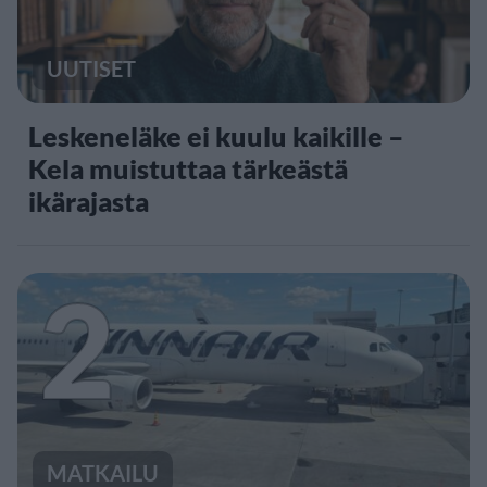
UUTISET
Leskeneläke ei kuulu kaikille –
Kela muistuttaa tärkeästä
ikärajasta
2
MATKAILU