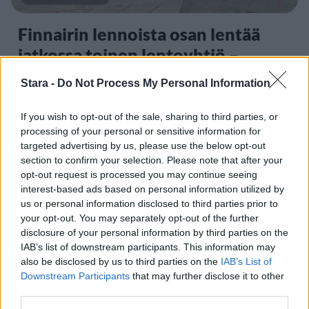
Finnairin lennoista osan lentää
jatkossa toinen lentoyhtiö –
matkustajille tärkeä rajoitus
Stara -
Do Not Process My Personal Information
If you wish to opt-out of the sale, sharing to third parties, or
3
processing of your personal or sensitive information for
targeted advertising by us, please use the below opt-out
section to confirm your selection. Please note that after your
opt-out request is processed you may continue seeing
interest-based ads based on personal information utilized by
us or personal information disclosed to third parties prior to
your opt-out. You may separately opt-out of the further
disclosure of your personal information by third parties on the
VIIHDEUUTISET
IAB’s list of downstream participants. This information may
also be disclosed by us to third parties on the
IAB’s List of
Downstream Participants
that may further disclose it to other
Sääennuste ulottuu nyt
third parties.