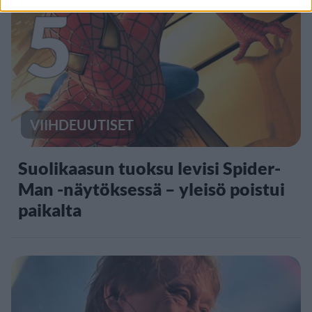
5
VIIHDEUUTISET
Suolikaasun tuoksu levisi Spider-
Man -näytöksessä – yleisö poistui
paikalta