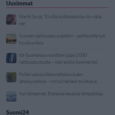
Uusimmat
Martti Syrjä: ”Ei sillä soittotaidolla niin väliä
ole”
Suomen pelimuseo suljettiin – pelifaneille tuli
hyviä uutisia
Itä-Suomessa vuosittain jopa 2 000
rattijuopumusta – näin poliisi kommentoi
Poliisi valvoo liikennettä koulujen
läheisyydessä – nyt tuli tärkeä muistutus
Nyt lämpenee: Etelässä kesäisiä lämpötiloja
Suomi24