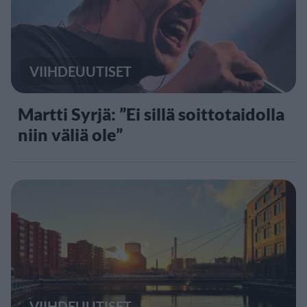
VIIHDEUUTISET
Martti Syrjä: ”Ei sillä soittotaidolla
niin väliä ole”
VIIHDEUUTISET