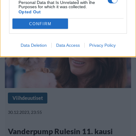
Personal Data that Is Unrelated with the
Purposes for which it was collected.
Opted Out
CONFIRM
Data Deletion
Data Access
Privacy Policy
Viihdeuutiset
30.12.2023, 23:55
Vanderpump Rulesin 11. kausi