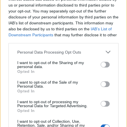
us or personal information disclosed to third parties prior to
your opt-out. You may separately opt-out of the further
disclosure of your personal information by third parties on the
IAB’s list of downstream participants. This information may
also be disclosed by us to third parties on the
IAB’s List of
Downstream Participants
that may further disclose it to other
third parties.
Personal Data Processing Opt Outs
I want to opt-out of the Sharing of my
personal data.
Opted In
Viihdeuutiset
I want to opt-out of the Sale of my
Personal Data.
10.4.2024, 11:00
Opted In
I want to opt-out of processing my
Lisa Vanderpump esitteli
Personal Data for Targeted Advertising.
Opted In
ranskalaisen kartanon – täällä uusi
I want to opt-out of Collection, Use,
realitysarja kuvattiin
Retention, Sale, and/or Sharing of my