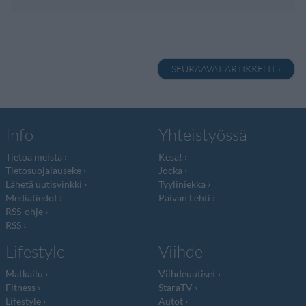
SEURAAVAT ARTIKKELIT ›
Info
Yhteistyössä
Tietoa meistä
Kesä!
Tietosuojalauseke
Jocka
Lähetä uutisvinkki
Tyyliniekka
Mediatiedot
Päivän Lehti
RSS-ohje
RSS
Lifestyle
Viihde
Matkailu
Viihdeuutiset
Fitness
StaraTV
Lifestyle
Autot