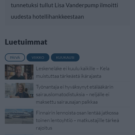
tunnetuksi tullut Lisa Vanderpump ilmoitti
uudesta hotellihankkeestaan
Luetuimmat
PÄIVÄ
VIIKKO
KUUKAUSI
Leskeneläke ei kuulu kaikille – Kela
muistuttaa tärkeästä ikärajasta
Työnantaja ei hyväksynyt etälääkärin
sairauslomatodistuksia – neljälle ei
maksettu sairausajan palkkaa
Finnairin lennoista osan lentää jatkossa
toinen lentoyhtiö – matkustajille tärkeä
rajoitus