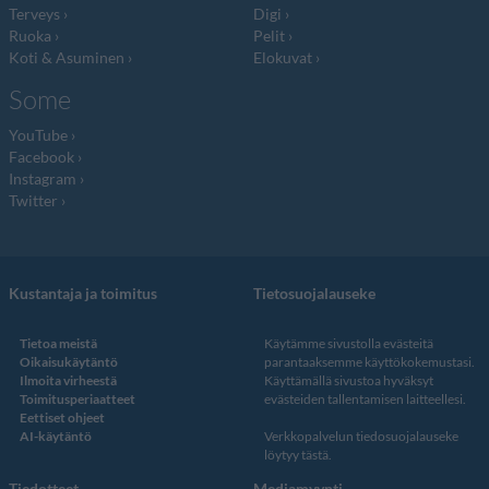
Terveys
Digi
Ruoka
Pelit
Koti & Asuminen
Elokuvat
Some
YouTube
Facebook
Instagram
Twitter
Kustantaja ja toimitus
Tietosuojalauseke
Tietoa meistä
Käytämme sivustolla evästeitä
Oikaisukäytäntö
parantaaksemme käyttökokemustasi.
Ilmoita virheestä
Käyttämällä sivustoa hyväksyt
Toimitusperiaatteet
evästeiden tallentamisen laitteellesi.
Eettiset ohjeet
AI-käytäntö
Verkkopalvelun
tiedosuojalauseke
löytyy tästä
.
Tiedotteet
Mediamyynti