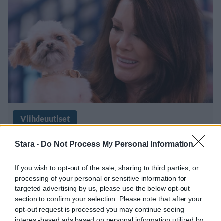
Viihdeuutiset
1.6.2024, 21:00
Stara -
Do Not Process My Personal Information
If you wish to opt-out of the sale, sharing to third parties, or
Lisa Vanderpump paljasti: ”Tiesin
processing of your personal or sensitive information for
ystäväpariskunnan pettäjän”
targeted advertising by us, please use the below opt-out
section to confirm your selection. Please note that after your
opt-out request is processed you may continue seeing
interest-based ads based on personal information utilized by