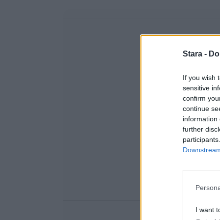
Stara -
Do
If you wish 
sensitive in
confirm you
continue se
information 
further disc
participants
Downstream 
Persona
I want t