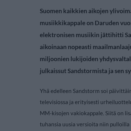
Suomen kaikkien aikojen ylivoim
musiikkikappale on Daruden vuo
elektronisen musiikin jättihitti 
aikoinaan nopeasti maailmanlaaju
miljoonien lukijoiden yhdysvalta
julkaissut Sandstormista ja sen 
Yhä edelleen Sandstorm soi päivittäin
televisiossa ja erityisesti urheiluotte
MM-kisojen vakiokappale. Siitä on li
tuhansia uusia versioita niin pulloilla 