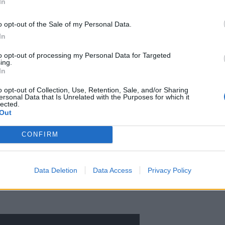
In
o opt-out of the Sale of my Personal Data.
In
to opt-out of processing my Personal Data for Targeted
ing.
In
o opt-out of Collection, Use, Retention, Sale, and/or Sharing
ersonal Data that Is Unrelated with the Purposes for which it
lected.
le ”Darude” Virtasen taustoihin
Out
llaan hänen ja Jaakko ”JS16”
CONFIRM
koinaan syntyi. Lisäksi Virtanen
iikkivideon kuvauspaikkoja
Data Deletion
Data Access
Privacy Policy
istä kappaleen nimi Sandstorm