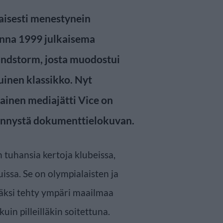
aisesti menestynein
nna 1999 julkaisema
Sandstorm, josta muodostui
inen klassikko. Nyt
lainen mediajätti Vice on
synnystä dokumenttielokuvan.
 tuhansia kertoja klubeissa,
luissa. Se on olympialaisten ja
säksi tehty ympäri maailmaa
kuin pilleilläkin soitettuna.