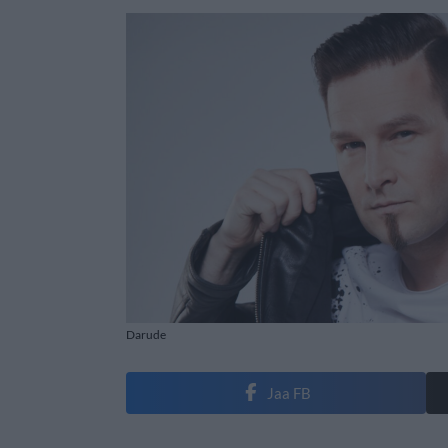
Darude
Jaa FB