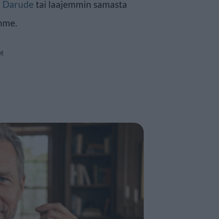
n
Darude
tai laajemmin samasta
mme.
et