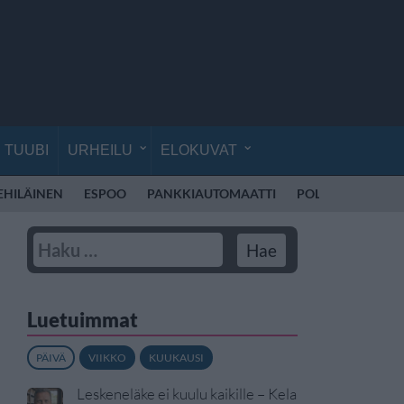
TUUBI
URHEILU
ELOKUVAT
EHILÄINEN
ESPOO
PANKKIAUTOMAATTI
POLIISI SUOMI
Luetuimmat
PÄIVÄ
VIIKKO
KUUKAUSI
Leskeneläke ei kuulu kaikille – Kela