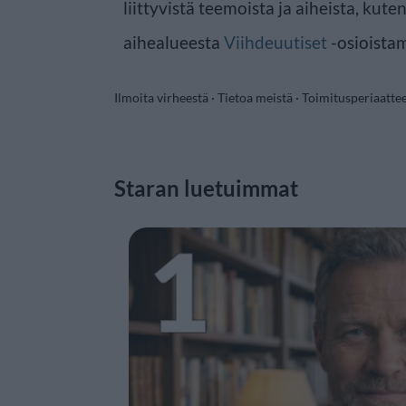
liittyvistä teemoista ja aiheista, kute
aihealueesta
Viihdeuutiset
-osioista
Ilmoita virheestä
·
Tietoa meistä
·
Toimitusperiaatte
Staran luetuimmat
1