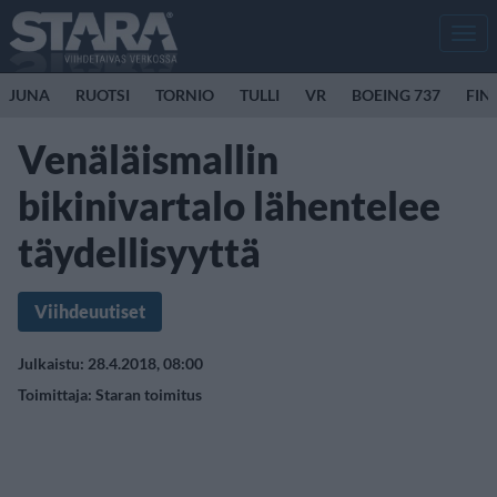
Men
JUNA
RUOTSI
TORNIO
TULLI
VR
BOEING 737
FIN
Venäläismallin
bikinivartalo lähentelee
täydellisyyttä
Viihdeuutiset
Julkaistu: 28.4.2018, 08:00
Toimittaja:
Staran toimitus