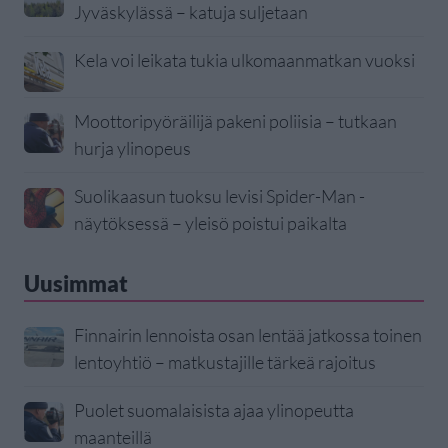
Jyväskylässä – katuja suljetaan
Kela voi leikata tukia ulkomaanmatkan vuoksi
Moottoripyöräilijä pakeni poliisia – tutkaan
hurja ylinopeus
Suolikaasun tuoksu levisi Spider-Man -
näytöksessä – yleisö poistui paikalta
Uusimmat
Finnairin lennoista osan lentää jatkossa toinen
lentoyhtiö – matkustajille tärkeä rajoitus
Puolet suomalaisista ajaa ylinopeutta
maanteillä