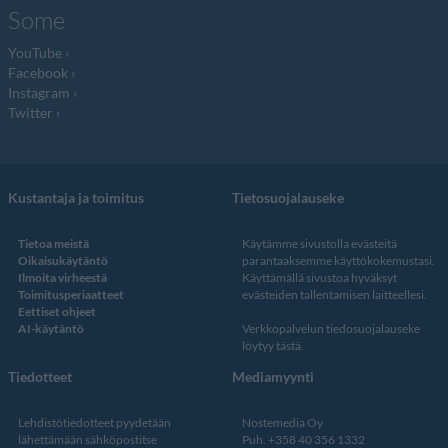
Some
YouTube
Facebook
Instagram
Twitter
Kustantaja ja toimitus
Tietosuojalauseke
Tietoa meistä
Käytämme sivustolla evästeitä
Oikaisukäytäntö
parantaaksemme käyttökokemustasi.
Ilmoita virheestä
Käyttämällä sivustoa hyväksyt
Toimitusperiaatteet
evästeiden tallentamisen laitteellesi.
Eettiset ohjeet
AI-käytäntö
Verkkopalvelun
tiedosuojalauseke
löytyy tästä
.
Tiedotteet
Mediamyynti
Lehdistötiedotteet pyydetään
Nostemedia Oy
lähettämään sähköpostitse
Puh. +358 40 356 1332