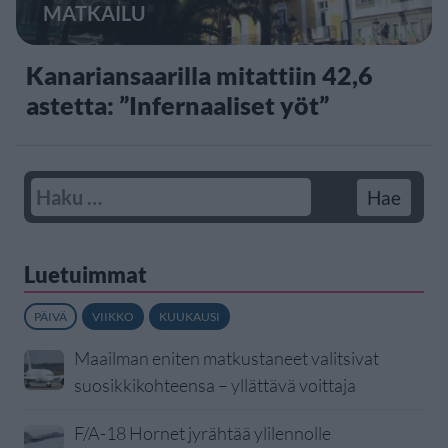
MATKAILU
Kanariansaarilla mitattiin 42,6
astetta: ”Infernaaliset yöt”
Luetuimmat
PÄIVÄ
VIIKKO
KUUKAUSI
Maailman eniten matkustaneet valitsivat
suosikkikohteensa – yllättävä voittaja
F/A-18 Hornet jyrähtää ylilennolle