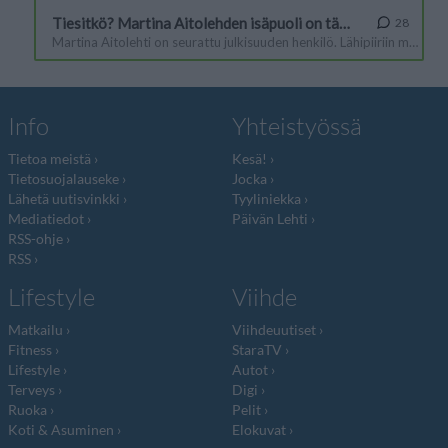
Info
Yhteistyössä
Tietoa meistä
Kesä!
Tietosuojalauseke
Jocka
Lähetä uutisvinkki
Tyyliniekka
Mediatiedot
Päivän Lehti
RSS-ohje
RSS
Lifestyle
Viihde
Matkailu
Viihdeuutiset
Fitness
StaraTV
Lifestyle
Autot
Terveys
Digi
Ruoka
Pelit
Koti & Asuminen
Elokuvat