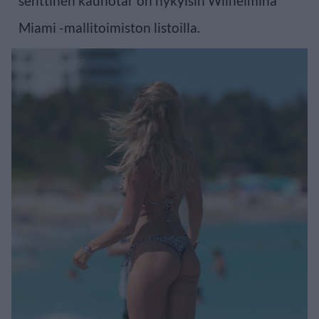
senttinen kaunotar on nykyisin Wilhelmina
Miami -mallitoimiston listoilla.