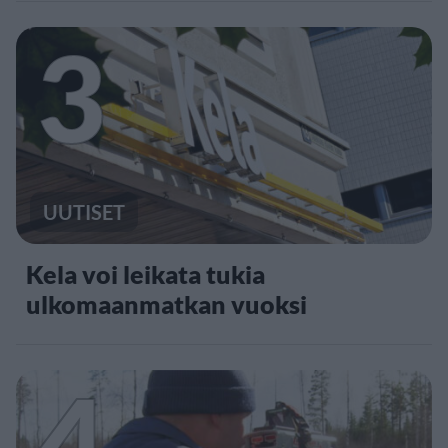
3
UUTISET
Kela voi leikata tukia
ulkomaanmatkan vuoksi
4