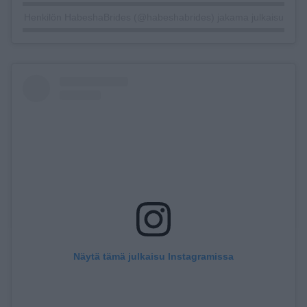
Henkilön HabeshaBrides (@habeshabrides) jakama julkaisu
Näytä tämä julkaisu Instagramissa