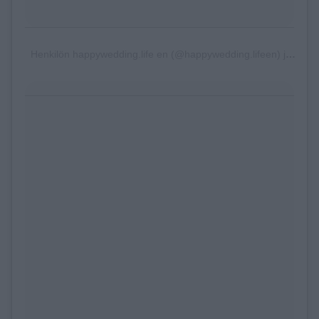
Henkilön happywedding.life en (@happywedding.lifeen) jakama julkaisu