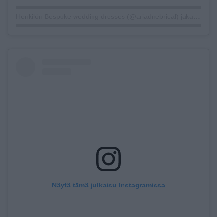
Henkilön Bespoke wedding dresses (@ariadnebridal) jakama julkaisu
Näytä tämä julkaisu Instagramissa