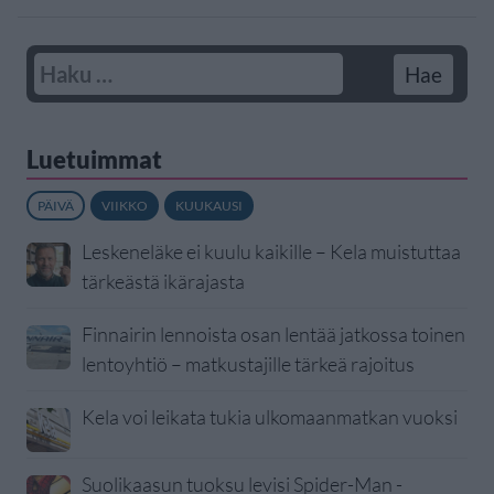
Luetuimmat
PÄIVÄ
VIIKKO
KUUKAUSI
Leskeneläke ei kuulu kaikille – Kela muistuttaa
tärkeästä ikärajasta
Finnairin lennoista osan lentää jatkossa toinen
lentoyhtiö – matkustajille tärkeä rajoitus
Kela voi leikata tukia ulkomaanmatkan vuoksi
Suolikaasun tuoksu levisi Spider-Man -