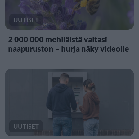
UUTISET
2 000 000 mehiläistä valtasi
naapuruston – hurja näky videolle
UUTISET