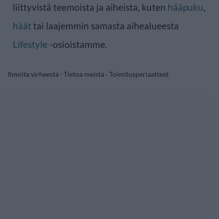
liittyvistä teemoista ja aiheista, kuten
hääpuku
,
häät
tai laajemmin samasta aihealueesta
Lifestyle
-osioistamme.
Ilmoita virheestä
·
Tietoa meistä
·
Toimitusperiaatteet