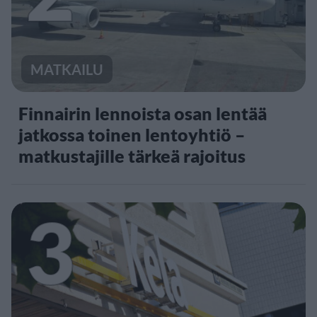
MATKAILU
Finnairin lennoista osan lentää
jatkossa toinen lentoyhtiö –
matkustajille tärkeä rajoitus
3