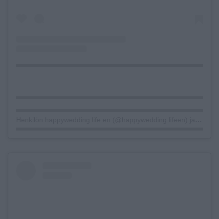
Henkilön happywedding.life en (@happywedding.lifeen) jakama julkaisu