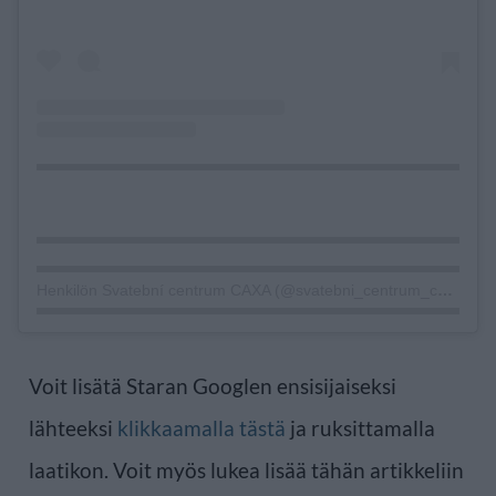
Henkilön Svatební centrum CAXA (@svatebni_centrum_caxa) jakama julkaisu
Voit lisätä Staran Googlen ensisijaiseksi
lähteeksi
klikkaamalla tästä
ja ruksittamalla
laatikon. Voit myös lukea lisää tähän artikkeliin