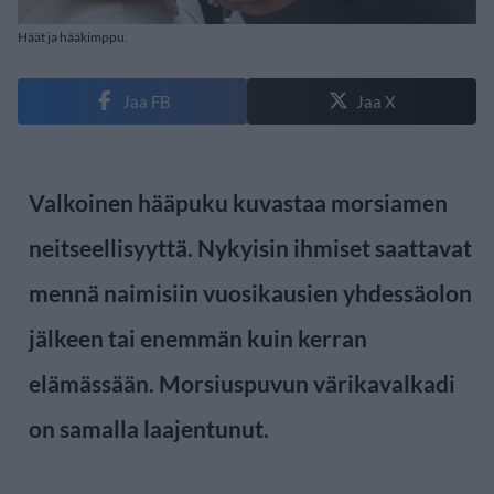
Häät ja hääkimppu.
Jaa FB
Jaa X
Valkoinen hääpuku kuvastaa morsiamen
neitseellisyyttä. Nykyisin ihmiset saattavat
mennä naimisiin vuosikausien yhdessäolon
jälkeen tai enemmän kuin kerran
elämässään. Morsiuspuvun värikavalkadi
on samalla laajentunut.