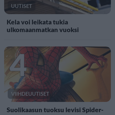
UUTISET
Kela voi leikata tukia
ulkomaanmatkan vuoksi
4
VIIHDEUUTISET
Suolikaasun tuoksu levisi Spider-