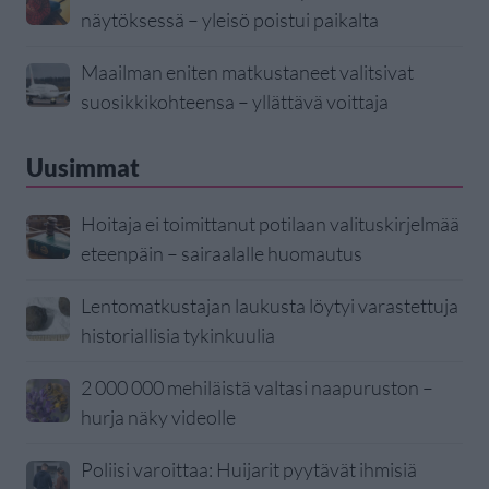
näytöksessä – yleisö poistui paikalta
Maailman eniten matkustaneet valitsivat
suosikkikohteensa – yllättävä voittaja
Uusimmat
Hoitaja ei toimittanut potilaan valituskirjelmää
eteenpäin – sairaalalle huomautus
Lentomatkustajan laukusta löytyi varastettuja
historiallisia tykinkuulia
2 000 000 mehiläistä valtasi naapuruston –
hurja näky videolle
Poliisi varoittaa: Huijarit pyytävät ihmisiä