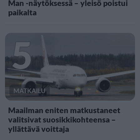
Man -näytöksessä – yleisö poistui
paikalta
5
MATKAILU
Maailman eniten matkustaneet
valitsivat suosikkikohteensa –
yllättävä voittaja