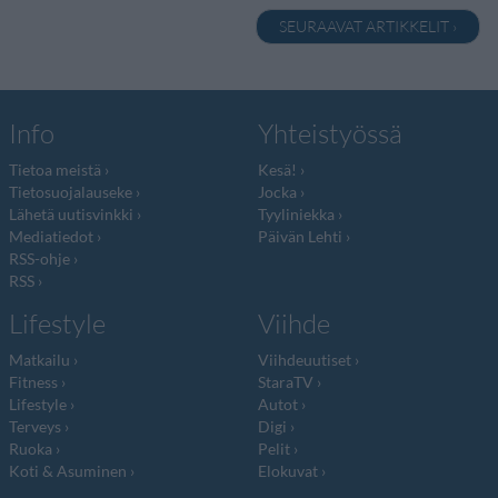
SEURAAVAT ARTIKKELIT ›
Info
Yhteistyössä
Tietoa meistä
Kesä!
Tietosuojalauseke
Jocka
Lähetä uutisvinkki
Tyyliniekka
Mediatiedot
Päivän Lehti
RSS-ohje
RSS
Lifestyle
Viihde
Matkailu
Viihdeuutiset
Fitness
StaraTV
Lifestyle
Autot
Terveys
Digi
Ruoka
Pelit
Koti & Asuminen
Elokuvat