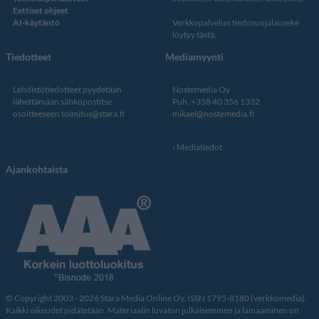
Eettiset ohjeet
AI-käytäntö
Verkkopalvelun
tiedosuojalauseke
löytyy tästä
.
Tiedotteet
Mediamyynti
Lehdistötiedotteet pyydetään
Nostemedia Oy
lähettämään sähköpostitse
Puh. +358 40 356 1332
osoitteeseen
toimitus@stara.fi
mikael@nostemedia.fi
Mediatiedot
Ajankohtaista
© Copyright 2003 - 2026 Stara Media Online Oy. ISSN 1795-8180 (verkkomedia).
Kaikki oikeudet pidätetään. Materiaalin luvaton julkaiseminen ja lainaaminen on