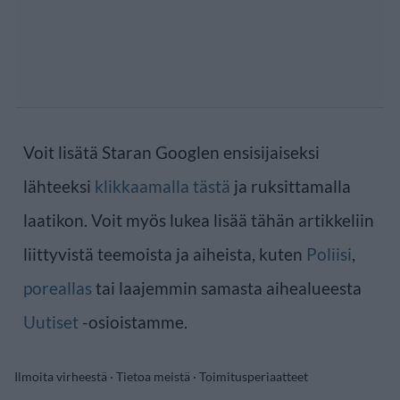
Voit lisätä Staran Googlen ensisijaiseksi
lähteeksi
klikkaamalla tästä
ja ruksittamalla
laatikon. Voit myös lukea lisää tähän artikkeliin
liittyvistä teemoista ja aiheista, kuten
Poliisi
,
poreallas
tai laajemmin samasta aihealueesta
Uutiset
-osioistamme.
Ilmoita virheestä
·
Tietoa meistä
·
Toimitusperiaatteet