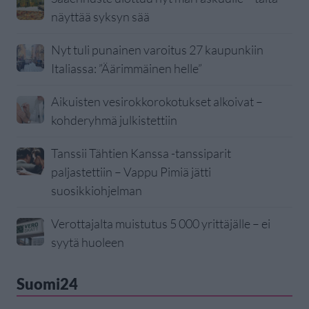
näyttää syksyn sää
Nyt tuli punainen varoitus 27 kaupunkiin
Italiassa: ”Äärimmäinen helle”
Aikuisten vesirokkorokotukset alkoivat –
kohderyhmä julkistettiin
Tanssii Tähtien Kanssa -tanssiparit
paljastettiin – Vappu Pimiä jätti
suosikkiohjelman
Verottajalta muistutus 5 000 yrittäjälle – ei
syytä huoleen
Suomi24