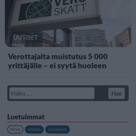
UUTISET
Verottajalta muistutus 5 000
yrittäjälle – ei syytä huoleen
Luetuimmat
PÄIVÄ
VIIKKO
KUUKAUSI