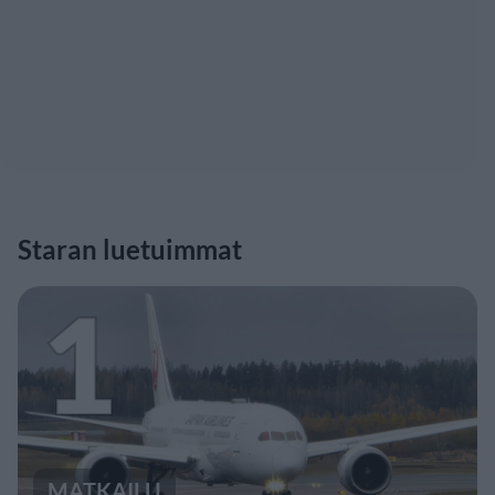
Staran luetuimmat
1
MATKAILU