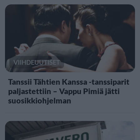
VIIHDEUUTISET
Tanssii Tähtien Kanssa -tanssiparit
paljastettiin – Vappu Pimiä jätti
suosikkiohjelman