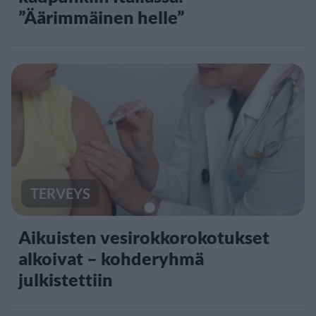
”Äärimmäinen helle”
TERVEYS
Aikuisten vesirokkorokotukset
alkoivat – kohderyhmä
julkistettiin