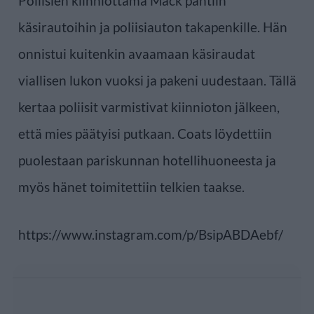
Poliisien kiinniottama Mack pantiin
käsirautoihin ja poliisiauton takapenkille. Hän
onnistui kuitenkin avaamaan käsiraudat
viallisen lukon vuoksi ja pakeni uudestaan. Tällä
kertaa poliisit varmistivat kiinnioton jälkeen,
että mies päätyisi putkaan. Coats löydettiin
puolestaan pariskunnan hotellihuoneesta ja
myös hänet toimitettiin telkien taakse.
https://www.instagram.com/p/BsipABDAebf/