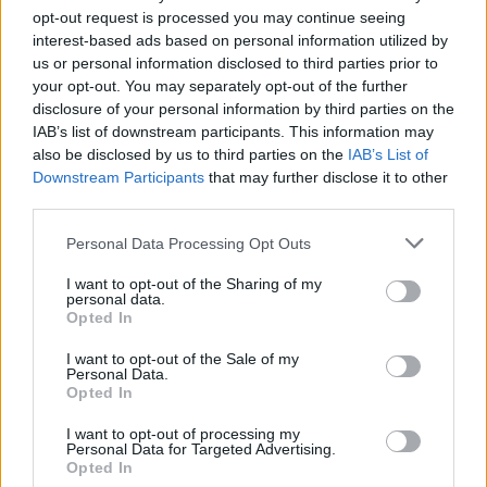
ulkomaanmatkan vuoksi
opt-out request is processed you may continue seeing
interest-based ads based on personal information utilized by
us or personal information disclosed to third parties prior to
your opt-out. You may separately opt-out of the further
3
disclosure of your personal information by third parties on the
IAB’s list of downstream participants. This information may
also be disclosed by us to third parties on the
IAB’s List of
Downstream Participants
that may further disclose it to other
third parties.
Personal Data Processing Opt Outs
UUTISET
I want to opt-out of the Sharing of my
personal data.
Opted In
F/A-18 Hornet jyrähtää ylilennolle
I want to opt-out of the Sale of my
Personal Data.
Jyväskylässä – katuja suljetaan
Opted In
I want to opt-out of processing my
Personal Data for Targeted Advertising.
Opted In