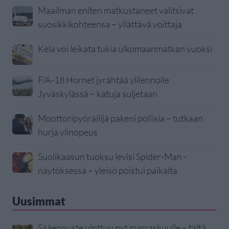
Maailman eniten matkustaneet valitsivat
suosikkikohteensa – yllättävä voittaja
Kela voi leikata tukia ulkomaanmatkan vuoksi
F/A-18 Hornet jyrähtää ylilennolle
Jyväskylässä – katuja suljetaan
Moottoripyöräilijä pakeni poliisia – tutkaan
hurja ylinopeus
Suolikaasun tuoksu levisi Spider-Man -
näytöksessä – yleisö poistui paikalta
Uusimmat
Sääennuste ulottuu nyt marraskuulle – tältä