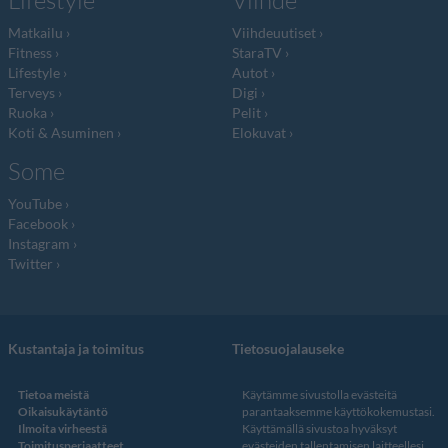
Lifestyle
Viihde
Matkailu
Viihdeuutiset
Fitness
StaraTV
Lifestyle
Autot
Terveys
Digi
Ruoka
Pelit
Koti & Asuminen
Elokuvat
Some
YouTube
Facebook
Instagram
Twitter
Kustantaja ja toimitus
Tietosuojalauseke
Tietoa meistä
Käytämme sivustolla evästeitä
Oikaisukäytäntö
parantaaksemme käyttökokemustasi.
Ilmoita virheestä
Käyttämällä sivustoa hyväksyt
Toimitusperiaatteet
evästeiden tallentamisen laitteellesi.