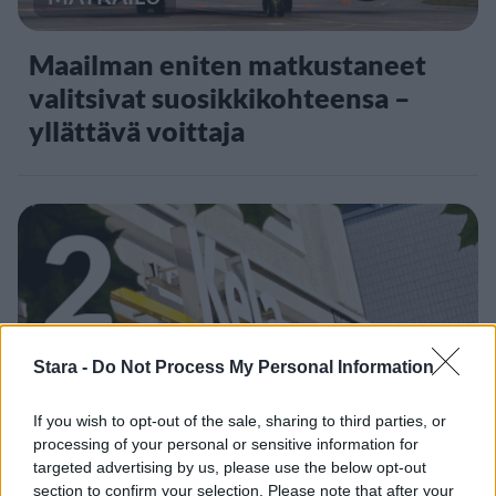
Maailman eniten matkustaneet
valitsivat suosikkikohteensa –
yllättävä voittaja
2
Stara -
Do Not Process My Personal Information
UUTISET
If you wish to opt-out of the sale, sharing to third parties, or
processing of your personal or sensitive information for
targeted advertising by us, please use the below opt-out
Kela voi leikata tukia
section to confirm your selection. Please note that after your