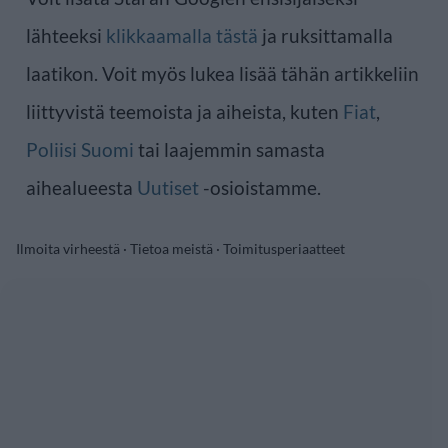
lähteeksi
klikkaamalla tästä
ja ruksittamalla
laatikon. Voit myös lukea lisää tähän artikkeliin
liittyvistä teemoista ja aiheista, kuten
Fiat
,
Poliisi Suomi
tai laajemmin samasta
aihealueesta
Uutiset
-osioistamme.
Ilmoita virheestä
·
Tietoa meistä
·
Toimitusperiaatteet