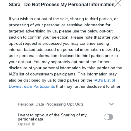
3
Stara -
Do Not Process My Personal Information
If you wish to opt-out of the sale, sharing to third parties, or
processing of your personal or sensitive information for
targeted advertising by us, please use the below opt-out
MATKAILU
section to confirm your selection. Please note that after your
opt-out request is processed you may continue seeing
interest-based ads based on personal information utilized by
Finnairin lennoista osan lentää
us or personal information disclosed to third parties prior to
jatkossa toinen lentoyhtiö –
your opt-out. You may separately opt-out of the further
disclosure of your personal information by third parties on the
matkustajille tärkeä rajoitus
IAB’s list of downstream participants. This information may
also be disclosed by us to third parties on the
IAB’s List of
Downstream Participants
that may further disclose it to other
4
third parties.
Personal Data Processing Opt Outs
I want to opt-out of the Sharing of my
personal data.
Opted In