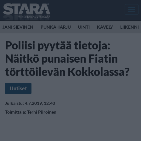
Men
JANI SIEVINEN
PUNKAHARJU
UINTI
KÄVELY
LIIKENNE
Poliisi pyytää tietoja:
Näitkö punaisen Fiatin
törttöilevän Kokkolassa?
Uutiset
Julkaistu: 4.7.2019, 12:40
Toimittaja:
Terhi Piiroinen