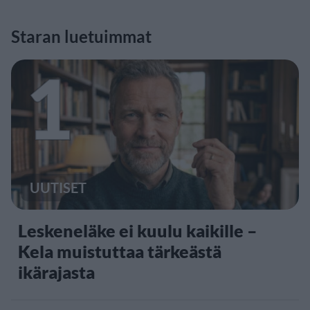
Staran luetuimmat
1
UUTISET
Leskeneläke ei kuulu kaikille –
Kela muistuttaa tärkeästä
ikärajasta