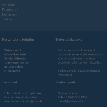
YouTube
Facebook
Instagram
Twitter
Kustantaja ja toimitus
Tietosuojalauseke
Tietoa meistä
Käytämme sivustolla evästeitä
Oikaisukäytäntö
parantaaksemme käyttökokemustasi.
Ilmoita virheestä
Käyttämällä sivustoa hyväksyt
Toimitusperiaatteet
evästeiden tallentamisen laitteellesi.
Eettiset ohjeet
AI-käytäntö
Verkkopalvelun
tiedosuojalauseke
löytyy tästä
.
Tiedotteet
Mediamyynti
Lehdistötiedotteet pyydetään
Nostemedia Oy
lähettämään sähköpostitse
Puh. +358 40 356 1332
osoitteeseen
toimitus@stara.fi
mikael@nostemedia.fi