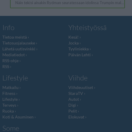
Info
Yhteistyössä
Tietoa meistä
Kesä!
Tietosuojalauseke
Jocka
Lähetä uutisvinkki
Tyyliniekka
Mediatiedot
Päivän Lehti
RSS-ohje
RSS
Lifestyle
Viihde
Matkailu
Viihdeuutiset
Fitness
StaraTV
Lifestyle
Autot
Terveys
Digi
Ruoka
Pelit
Koti & Asuminen
Elokuvat
Some