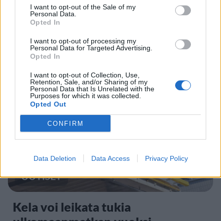
I want to opt-out of the Sale of my
Personal Data.
UUTISET
Opted In
I want to opt-out of processing my
Personal Data for Targeted Advertising.
Kela muuttaa terapiakäytäntöä
Opted In
I want to opt-out of Collection, Use,
Retention, Sale, and/or Sharing of my
5
Personal Data that Is Unrelated with the
Purposes for which it was collected.
Opted Out
CONFIRM
Data Deletion
Data Access
Privacy Policy
UUTISET
Kela voi leikata tukia