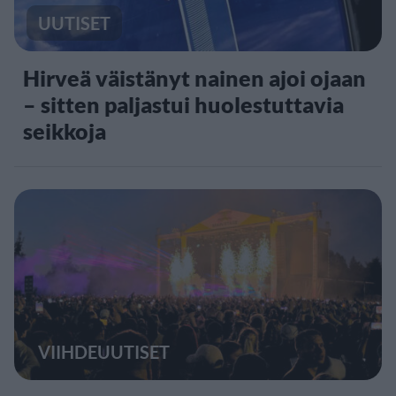
UUTISET
Hirveä väistänyt nainen ajoi ojaan
– sitten paljastui huolestuttavia
seikkoja
VIIHDEUUTISET