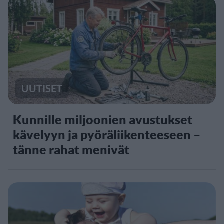
UUTISET
Kunnille miljoonien avustukset
kävelyyn ja pyöräliikenteeseen –
tänne rahat menivät