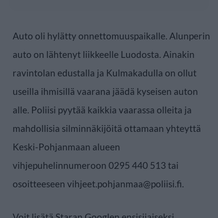
Auto oli hylätty onnettomuuspaikalle. Alunperin
auto on lähtenyt liikkeelle Luodosta. Ainakin
ravintolan edustalla ja Kulmakadulla on ollut
useilla ihmisillä vaarana jäädä kyseisen auton
alle. Poliisi pyytää kaikkia vaarassa olleita ja
mahdollisia silminnäkijöitä ottamaan yhteyttä
Keski-Pohjanmaan alueen
vihjepuhelinnumeroon 0295 440 513 tai
osoitteeseen vihjeet.pohjanmaa@poliisi.fi.
Voit lisätä Staran Googlen ensisijaiseksi