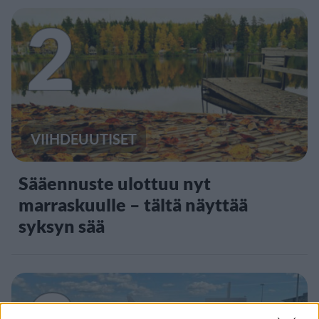
2
VIIHDEUUTISET
Sääennuste ulottuu nyt
marraskuulle – tältä näyttää
syksyn sää