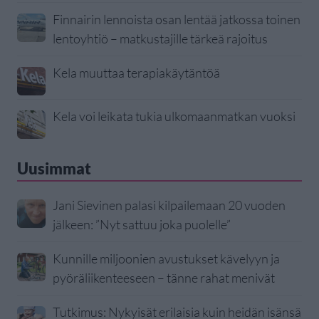
Finnairin lennoista osan lentää jatkossa toinen
lentoyhtiö – matkustajille tärkeä rajoitus
Kela muuttaa terapiakäytäntöä
Kela voi leikata tukia ulkomaanmatkan vuoksi
Uusimmat
Jani Sievinen palasi kilpailemaan 20 vuoden
jälkeen: ”Nyt sattuu joka puolelle”
Kunnille miljoonien avustukset kävelyyn ja
pyöräliikenteeseen – tänne rahat menivät
Tutkimus: Nykyisät erilaisia kuin heidän isänsä